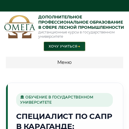
ДОПОЛНИТЕЛЬНОЕ
ПРОФЕССИОНАЛЬНОЕ ОБРАЗОВАНИЕ
В СФЕРЕ ЛЕСНОЙ ПРОМЫШЛЕННОСТИ
дистанционные курсы в государственном
университете
ХОЧУ УЧИТЬСЯ
➜
Меню
💰 ПРОГРАММЫ И СТОИМОСТЬ
Стоимость по программам обучения "Лесная
промышленность"
🏛 ОБУЧЕНИЕ В ГОСУДАРСТВЕННОМ
УНИВЕРСИТЕТЕ
СПЕЦИАЛИСТ ПО САПР
⛏️
В КАРАГАНДЕ:
Г. КАРАГАНДА