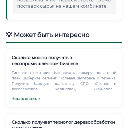
поставок сырья на нашем комбинате.
💡 Может быть интересно
Сколько можно получать в
лесопромышленном бизнесе
Типовые траектории: Как начать карьеру: пошаговый
план Выберите сегмент: Полевая заготовка и техника.
Получите базовую подготовку: СПО: «Лесное и
лесопарковое хозяйство», «Технология
деревообработки», «Эксплуатация лесозаготовительных
Читать статью →
машин», «Техник-механик». ВО: «Лесное дело»,
«Технология ЦБП», «Химическая технология»,
«Механизация», «Логистика», «Менеджмент».
Сколько получает технолог деревообработки