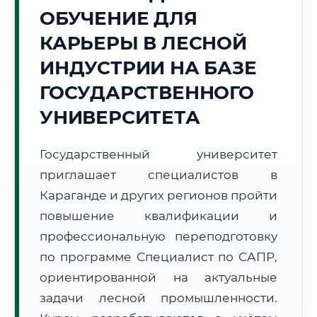
ОБУЧЕНИЕ ДЛЯ
Точное местное время:
12:46:54
КАРЬЕРЫ В ЛЕСНОЙ
ИНДУСТРИИ НА БАЗЕ
Воскресенье, 9 Августа
2026 г.
ГОСУДАРСТВЕННОГО
+29°C
Погода в г. Караганда:
⛅
,
Переменная облачность
УНИВЕРСИТЕТА
🌅 Восход:
04:48
🌇 Закат:
19:37
Световой день:
14 ч. 49 мин.
Государственный университет
приглашает специалистов в
📍 Региональная справка
г. Караганда
Караганде и других регионов пройти
Субъект:
Республика Казахстан
повышение квалификации и
Тел. код:
+7 (7212)
профессиональную переподготовку
Почтовые индексы:
100000–100030
по программе Специалист по САПР,
Часовой пояс:
UTC+5
ориентированной на актуальные
Формат учебы:
Дистанционно
задачи лесной промышленности.
🗺️ Зона обслуживания: г. Караганда