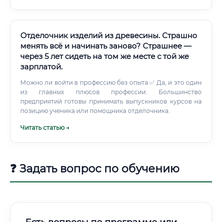
производства, анализ причин брака и разработка мер по
его предотвращению. Внедрение новых технологий:
Изучение и внедрение передовых методов обработки
древесины, новых материалов и оборудования для
Отделочник изделий из древесины. Страшно
повышения эффективности производства.
менять всё и начинать заново? Страшнее —
через 5 лет сидеть на том же месте с той же
зарплатой.
Можно ли войти в профессию без опыта ✅ Да, и это один
из главных плюсов профессии. Большинство
предприятий готовы принимать выпускников курсов на
позицию ученика или помощника отделочника.
Читать статью →
❓ Задать вопрос по обучению