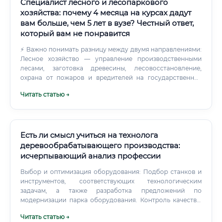
Специалист лесного и лесопаркового
хозяйства: почему 4 месяца на курсах дадут
вам больше, чем 5 лет в вузе? Честный ответ,
который вам не понравится
⚡ Важно понимать разницу между двумя направлениями:
Лесное хозяйство — управление производственными
лесами, заготовка древесины, лесовосстановление,
охрана от пожаров и вредителей на государственных
землях лесного фонда. Лесопарковое хозяйство —
Читать статью →
управление городскими и пригородными лесами,
парками, озеленёнными территориями с высокой
рекреационной нагрузкой.
Есть ли смысл учиться на технолога
деревообрабатывающего производства:
исчерпывающий анализ профессии
Выбор и оптимизация оборудования: Подбор станков и
инструментов, соответствующих технологическим
задачам, а также разработка предложений по
модернизации парка оборудования. Контроль качества:
Осуществление контроля за соблюдением
Читать статью →
технологической дисциплины на всех этапах