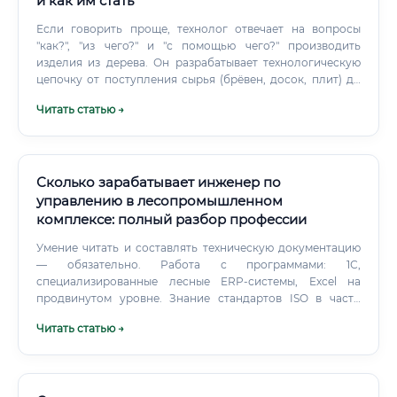
и как им стать
Если говорить проще, технолог отвечает на вопросы
"как?", "из чего?" и "с помощью чего?" производить
изделия из дерева. Он разрабатывает технологическую
цепочку от поступления сырья (брёвен, досок, плит) до
выхода готовой продукции (мебели, строительных
Читать статью →
материалов, оконных рам, дверей и т.д.). В его ведении
находятся выбор оборудования, определение режимов
обработки, контроль качества на каждом этапе и
постоянное совершенствование производственных
циклов для снижения затрат и повышения
Сколько зарабатывает инженер по
производительности.
управлению в лесопромышленном
комплексе: полный разбор профессии
Умение читать и составлять техническую документацию
— обязательно. Работа с программами: 1С,
специализированные лесные ERP-системы, Excel на
продвинутом уровне. Знание стандартов ISO в части
систем менеджмента качества даёт серьёзный плюс при
Читать статью →
трудоустройстве в крупные компании.