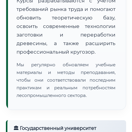
Курсы разрабатываются с учётом
требований рынка труда и помогают
обновить теоретическую базу,
освоить современные технологии
заготовки и переработки
древесины, а также расширить
🚚
Расчет логистики оригиналов:
• Маршрут транзита:
~884 км
профессиональный кругозор.
• Экспресс-доставка СДЭК / Почтой:
1–2 рабочих дня
Мы регулярно обновляем учебные
📜 Документы и аккредитация
ФИС ФРДО
материалы и методы преподавания,
чтобы они соответствовали последним
практикам и реальным потребностям
лесопромышленного сектора.
🔍
Нажмите на документ для увеличения и просмотра
🏛 Государственный университет