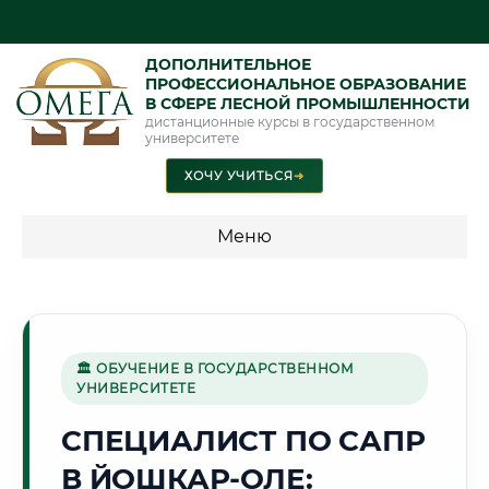
ДОПОЛНИТЕЛЬНОЕ
ПРОФЕССИОНАЛЬНОЕ ОБРАЗОВАНИЕ
В СФЕРЕ ЛЕСНОЙ ПРОМЫШЛЕННОСТИ
дистанционные курсы в государственном
университете
ХОЧУ УЧИТЬСЯ
➜
Меню
💰 ПРОГРАММЫ И СТОИМОСТЬ
Стоимость по программам обучения "Лесная
промышленность"
🏛 ОБУЧЕНИЕ В ГОСУДАРСТВЕННОМ
УНИВЕРСИТЕТЕ
СПЕЦИАЛИСТ ПО САПР
🌲
В ЙОШКАР-ОЛЕ:
Г. ЙОШКАР-ОЛА