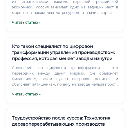
из стратегически важных отраслей российской
экономики. Россия занимает одно из ведущих мест в
мире по запасам лесных ресурсов, а значит, спрос на
квалифицированных технологов в этой сфере стабильно
Читать статью →
высок. ⚠️ Важно понимать: это не просто «бумажный»
специалист.
Кто такой специалист по цифровой
трансформации управления производством:
профессия, которая меняет заводы изнутри
Специалист по цифровой трансформации — это
переводчик между двумя мирами. Он объясняет
финансистам, зачем нужен цифровой двойник, и
объясняет айтишникам, почему на заводе нельзя просто
"перезагрузить систему".
Читать статью →
Трудоустройство после курсов: Технология
деревоперерабатывающих производств