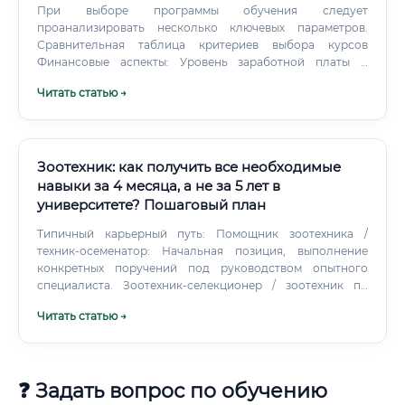
При выборе программы обучения следует
проанализировать несколько ключевых параметров.
Сравнительная таблица критериев выбора курсов
Финансовые аспекты: Уровень заработной платы и
окупаемость обучения Зарплата технолога
Читать статью →
деревообработки напрямую зависит от его опыта,
квалификации, региона и масштаба компании. Уровень
заработной платы технолога деревообрабатывающего
производства (в рублях, РФ) Сколько зарабатывают
выпускники курсов?
Зоотехник: как получить все необходимые
навыки за 4 месяца, а не за 5 лет в
университете? Пошаговый план
Типичный карьерный путь: Помощник зоотехника /
техник-осеменатор: Начальная позиция, выполнение
конкретных поручений под руководством опытного
специалиста. Зоотехник-селекционер / зоотехник по
кормлению: Специализация на конкретном участке
Читать статью →
работы. Старший зоотехник / начальник участка:
Ответственность за определенное направление
(например, цех откорма, молочный блок).
❓ Задать вопрос по обучению