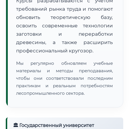
Курсы разрабатываются с учётом
требований рынка труда и помогают
обновить теоретическую базу,
освоить современные технологии
заготовки и переработки
древесины, а также расширить
🚚
Расчет логистики оригиналов:
• Маршрут транзита:
~2 171 км
профессиональный кругозор.
• Экспресс-доставка СДЭК / Почтой:
3–5 рабочих дней
Мы регулярно обновляем учебные
📜 Документы и аккредитация
ФИС ФРДО
материалы и методы преподавания,
чтобы они соответствовали последним
практикам и реальным потребностям
лесопромышленного сектора.
🔍
Нажмите на документ для увеличения и просмотра
🏛 Государственный университет