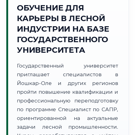
ОБУЧЕНИЕ ДЛЯ
Точное местное время:
16:07:08
КАРЬЕРЫ В ЛЕСНОЙ
ИНДУСТРИИ НА БАЗЕ
Воскресенье, 9 Августа
2026 г.
ГОСУДАРСТВЕННОГО
+19°C
Погода в г. Йошкар-Ола:
☁️
,
Пасмурно
УНИВЕРСИТЕТА
🌅 Восход:
04:05
🌇 Закат:
19:42
Световой день:
15 ч. 37 мин.
Государственный университет
приглашает специалистов в
📍 Региональная справка
г. Йошкар-Ола
Йошкар-Оле и других регионов
Субъект:
Республика Марий Эл
пройти повышение квалификации и
Тел. код:
+7 (8362)
профессиональную переподготовку
Почтовые индексы:
424000–424999
по программе Специалист по САПР,
Часовой пояс:
МСК (UTC+3)
ориентированной на актуальные
Формат учебы:
Дистанционно
задачи лесной промышленности.
🗺️ Зона обслуживания: г. Йошкар-Ола