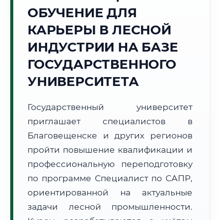
ОБУЧЕНИЕ ДЛЯ
Точное местное время:
21:33:47
КАРЬЕРЫ В ЛЕСНОЙ
ИНДУСТРИИ НА БАЗЕ
Воскресенье, 9 Августа
2026 г.
ГОСУДАРСТВЕННОГО
+21°C
Погода в г. Благовещенск:
☁️
,
Пасмурно
УНИВЕРСИТЕТА
🌅 Восход:
05:09
🌇 Закат:
20:01
Световой день:
14 ч. 52 мин.
Государственный университет
приглашает специалистов в
📍 Региональная справка
г. Благовещенск
Благовещенске и других регионов
Субъект:
Амурская область
пройти повышение квалификации и
Тел. код:
+7 (4162)
профессиональную переподготовку
Почтовые индексы:
675000–675999
по программе Специалист по САПР,
Часовой пояс:
МСК+6 (UTC+9)
ориентированной на актуальные
Формат учебы:
Дистанционно
задачи лесной промышленности.
🗺️ Зона обслуживания: г. Благовещенск