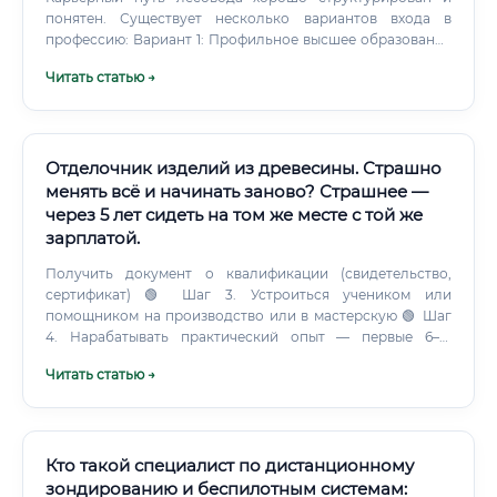
понятен. Существует несколько вариантов входа в
профессию: Вариант 1: Профильное высшее образование
Лесотехнические университеты России готовят
Читать статью →
специалистов по направлениям «Лесное дело»,
«Лесоводство и лесоустройство». Ведущие вузы: Санкт-
Петербургский государственный лесотехнический
университет Московский государственный технический
университет леса Уральский государственный
Отделочник изделий из древесины. Страшно
лесотехнический университет Сибирский
менять всё и начинать заново? Страшнее —
государственный университет науки и технологий
через 5 лет сидеть на том же месте с той же
(Красноярск) Вариант 2: Среднее профессиональное
зарплатой.
образование Многочисленные лесные техникумы и
колледжи по всей стране.
Получить документ о квалификации (свидетельство,
сертификат) 🟢 Шаг 3. Устроиться учеником или
помощником на производство или в мастерскую 🟢 Шаг
4. Нарабатывать практический опыт — первые 6–12
месяцев 🟢 Шаг 5.
Читать статью →
Кто такой специалист по дистанционному
зондированию и беспилотным системам: