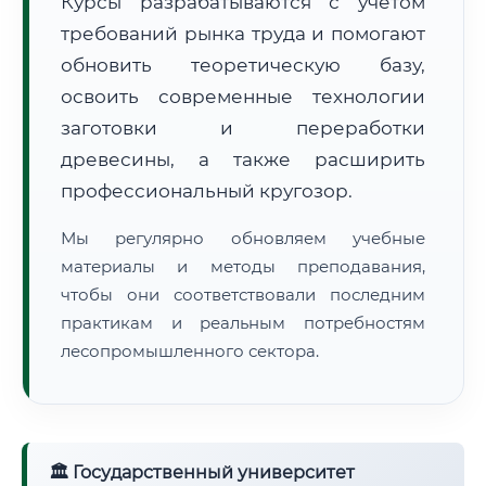
Курсы разрабатываются с учётом
требований рынка труда и помогают
обновить теоретическую базу,
освоить современные технологии
заготовки и переработки
древесины, а также расширить
🚚
Расчет логистики оригиналов:
• Маршрут транзита:
~3 001 км
профессиональный кругозор.
• Экспресс-доставка СДЭК / Почтой:
4–6 рабочих дней
Мы регулярно обновляем учебные
📜 Документы и аккредитация
ФИС ФРДО
материалы и методы преподавания,
чтобы они соответствовали последним
практикам и реальным потребностям
лесопромышленного сектора.
🔍
Нажмите на документ для увеличения и просмотра
🏛 Государственный университет