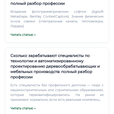
полный разбор профессии
Владение фотограмметрическим софтом (Agisoft
Metashape, Bentley ContextCapture). Знание физических
основ съемки (спектральные каналы, тепловизоры,
Лидары).
Читать статью →
Сколько зарабатывают специалисты по
технологии и автоматизированному
проектированию деревообрабатывающих и
мебельных производств: полный разбор
профессии
Есть специалисты без профильного диплома — люди с
машиностроительным или строительным образованием,
которые переквалифицировались. На рынке их
принимают нормально, если есть реальные компетенции
и портфолио проектов. Ещё один путь, о котором редко
Читать статью →
говорят: устроиться операторов ЧПУ на мебельное