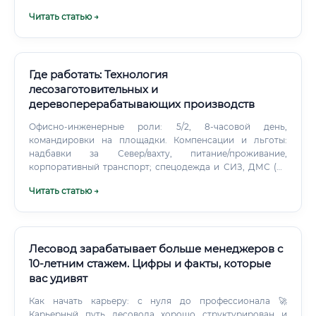
Читать статью →
Где работать: Технология
лесозаготовительных и
деревоперерабатывающих производств
Офисно-инженерные роли: 5/2, 8-часовой день,
командировки на площадки. Компенсации и льготы:
надбавки за Север/вахту, питание/проживание,
корпоративный транспорт; спецодежда и СИЗ, ДМС (на
крупных площадках), обучение за счёт работодателя.
Читать статью →
Сравнение смежных профилей Чем эта специальность
лучше альтернатив Широкий спектр ролей: от полевых
до высокотехнологичных и управленческих — можно
менять фокус без смены отрасли.
Лесовод зарабатывает больше менеджеров с
10-летним стажем. Цифры и факты, которые
вас удивят
Как начать карьеру: с нуля до профессионала 🚀
Карьерный путь лесовода хорошо структурирован и