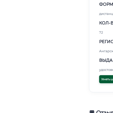
ФОРМ
дистан
КОЛ-В
72
РЕГИО
Ангарс
ВЫДА
удосто
Узнать ц
💬 Отзы