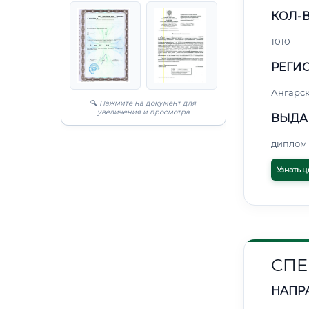
КОЛ-В
1010
РЕГИО
Ангарс
🔍
Нажмите на документ для
увеличения и просмотра
ВЫДА
диплом 
Узнать ц
СПЕ
НАПР