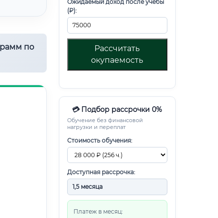
Ожидаемый доход после учебы
(₽):
грамм по
Рассчитать
окупаемость
💳 Подбор рассрочки 0%
Обучение без финансовой
нагрузки и переплат
Стоимость обучения:
Доступная рассрочка:
Платеж в месяц: