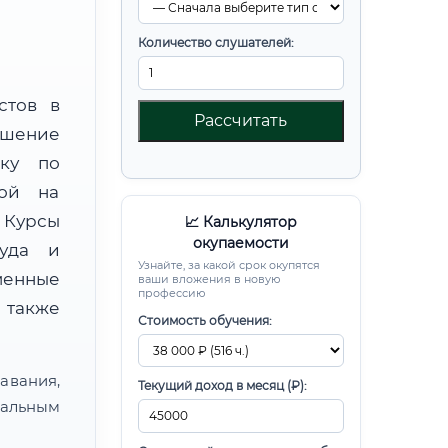
Количество слушателей:
стов в
Рассчитать
шение
вку по
ной на
Курсы
📈 Калькулятор
окупаемости
руда и
Узнайте, за какой срок окупятся
менные
ваши вложения в новую
профессию
 также
Стоимость обучения:
авания,
Текущий доход в месяц (₽):
альным