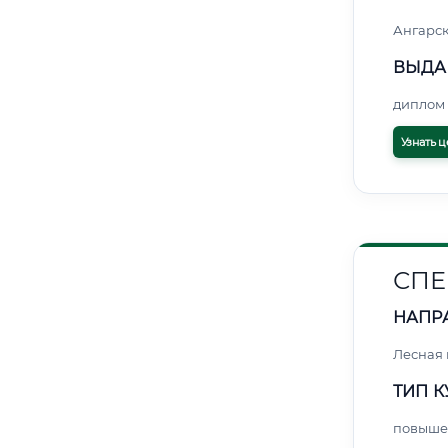
Ангарс
ВЫДА
диплом 
Узнать ц
СПЕ
НАПР
Лесная
ТИП К
повыше