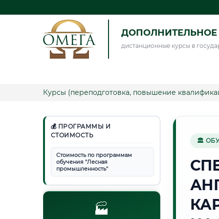
ДОПОЛНИТЕЛЬНОЕ 
дистанционные курсы в госуда
Курсы (переподготовка, повышение квалифика
💰 ПРОГРАММЫ И
СТОИМОСТЬ
🏛 ОБ
Стоимость по программам
СП
обучения "Лесная
промышленность"
АН
КА
🏭