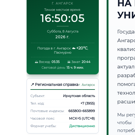
НА
Г. АНГАРСК
Точное местное время:
УН
16:50:06
Госуд
Суббота, 8 Августа
2026 г.
Анга
+20°C
Погода в г. Ангарск:
☁️
,
квали
Пасмурно
прогр
🌅 Восход:
05:35
🌇 Закат:
20:44
акту
Световой день:
15 ч. 9 мин.
разра
помог
📍 Региональная справка
г. Ангарск
техно
Субъект:
Иркутская область
расши
Тел. код:
+7 (3955)
Почтовые индексы:
665800–665899
Мы рег
Часовой пояс:
МСК+5 (UTC+8)
чтобы
Формат учебы:
Дистанционно
потреб