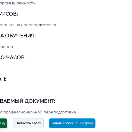
 промышленность
УРСОВ:
сиональная переподготовка
А ОБУЧЕНИЯ:
ционно
О ЧАСОВ:
Н:
к
ВАЕМЫЙ ДОКУМЕНТ:
о профессиональной переподготовке
ену
Написать в Max
Задать вопрос в Telegram