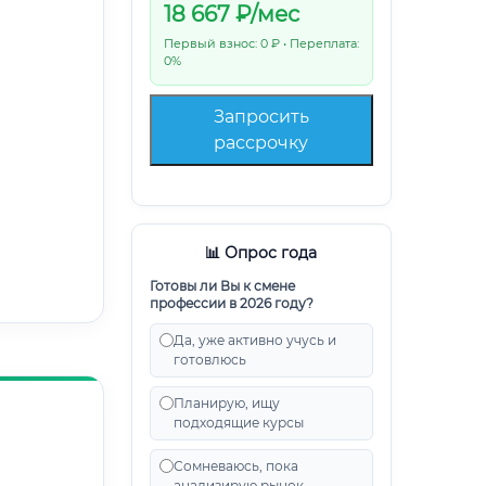
18 667
₽/мес
Первый взнос: 0 ₽ • Переплата:
0%
Запросить
рассрочку
📊 Опрос года
Готовы ли Вы к смене
профессии в 2026 году?
Да, уже активно учусь и
готовлюсь
Планирую, ищу
подходящие курсы
Сомневаюсь, пока
анализирую рынок