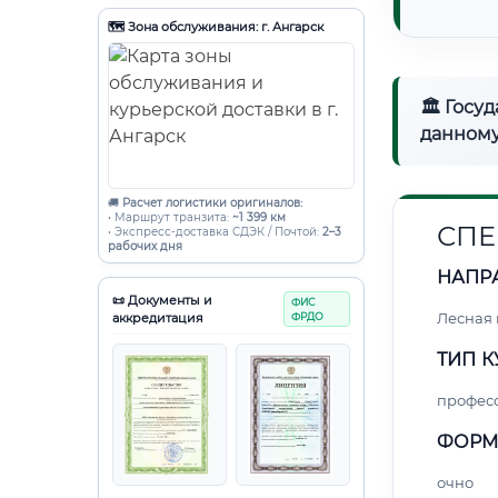
🗺️ Зона обслуживания: г. Ангарск
🏛 Госу
данному
🚚
Расчет логистики оригиналов:
• Маршрут транзита:
~1 399 км
СПЕ
• Экспресс-доставка СДЭК / Почтой:
2–3
рабочих дня
НАПР
📜 Документы и
ФИС
Лесная
аккредитация
ФРДО
ТИП К
профес
ФОРМ
очно