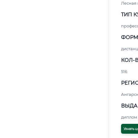
Лесная
ТИП К
профес
ФОРМ
дистан
КОЛ-В
516
РЕГИО
Ангарс
ВЫДА
диплом 
Узнать ц