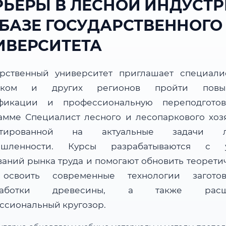
РЬЕРЫ В ЛЕСНОЙ ИНДУСТ
 БАЗЕ ГОСУДАРСТВЕННОГО
ИВЕРСИТЕТА
арственный университет приглашает специали
ском и других регионов пройти повы
фикации и профессиональную переподгото
амме Специалист лесного и лесопаркового хозя
нтированной на актуальные задачи л
ышленности. Курсы разрабатываются с у
ваний рынка труда и помогают обновить теорети
 освоить современные технологии загот
работки древесины, а также расш
ссиональный кругозор.