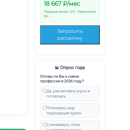
18 667
₽/мес
Первый взнос: 0 ₽ • Переплата:
0%
Запросить
рассрочку
📊 Опрос года
Готовы ли Вы к смене
профессии в 2026 году?
Да, уже активно учусь и
готовлюсь
Планирую, ищу
подходящие курсы
Сомневаюсь, пока
анализирую рынок