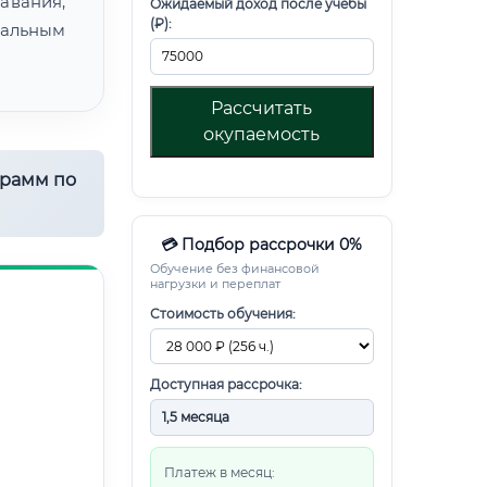
авания,
Ожидаемый доход после учебы
(₽):
альным
Рассчитать
окупаемость
грамм по
💳 Подбор рассрочки 0%
Обучение без финансовой
нагрузки и переплат
Стоимость обучения:
Доступная рассрочка:
Платеж в месяц: