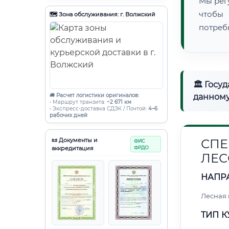
Мы рег
чтобы
🗺️ Зона обслуживания: г. Волжский
потреб
🏛 Госу
🚚
Расчет логистики оригиналов:
данному
• Маршрут транзита:
~2 671 км
• Экспресс-доставка СДЭК / Почтой:
4–6
рабочих дней
📜 Документы и
СПЕ
ФИС
аккредитация
ФРДО
ЛЕС
НАПР
Лесная
ТИП К