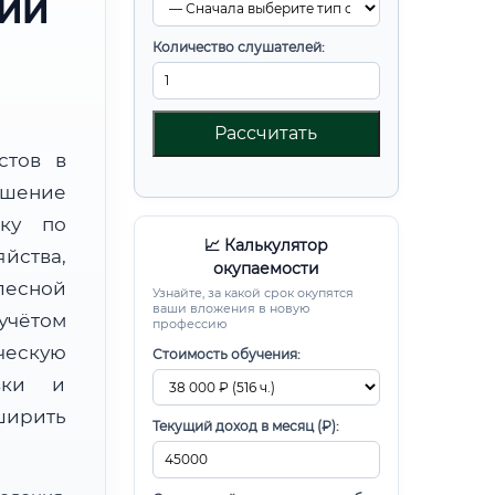
РИИ
Количество слушателей:
Рассчитать
стов в
шение
вку по
📈 Калькулятор
йства,
окупаемости
есной
Узнайте, за какой срок окупятся
ваши вложения в новую
чётом
профессию
ческую
Стоимость обучения:
овки и
ирить
Текущий доход в месяц (₽):