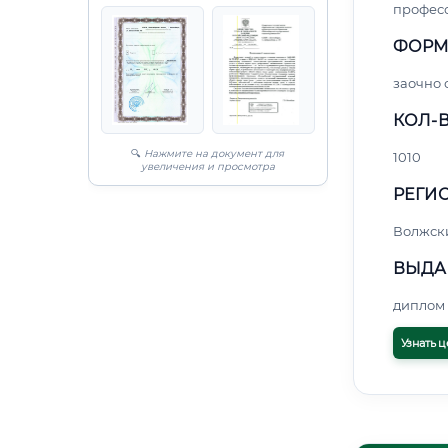
профес
ФОРМ
заочно
КОЛ-В
🔍
Нажмите на документ для
1010
увеличения и просмотра
РЕГИО
Волжск
ВЫДА
диплом 
Узнать ц