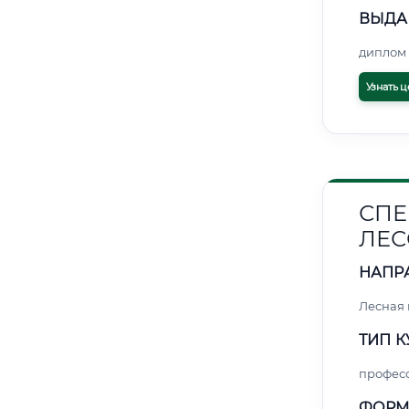
ВЫДА
диплом 
Узнать ц
СПЕ
ЛЕС
НАПР
Лесная
ТИП К
профес
ФОРМ