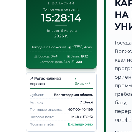
КА
Г. ВОЛЖСКИЙ
Точное местное время:
НА
15:28:15
УН
Четверг, 6 Августа
2026 г.
Госуд
+33°C
Погода в г. Волжский:
☀️
,
Ясно
Волж
🌅 Восход:
04:41
🌇 Закат:
19:32
квали
Световой день:
14 ч. 51 мин.
прогр
орие
📍 Региональная
г.
справка
Волжский
пром
требо
Субъект:
Волгоградская область
базу,
Тел. код:
+7 (8443)
Почтовые индексы:
404100–404199
пере
Часовой пояс:
МСК (UTC+3)
профе
Формат учебы:
Дистанционно