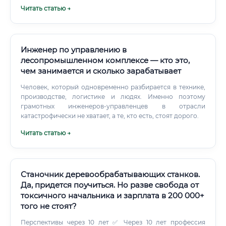
стандарты 🔹 Многие предприятия сотрудничают с
Читать статью →
вузами и берут студентов на практику с перспективой
трудоустройства 🔹 Наставничество на производстве —
стандартная практика в отрасли ⚠️ Без образования (ни
высшего, ни среднего специального) войти в профессию
крайне сложно — технологические процессы требуют
Инженер по управлению в
глубокой теоретической подготовки. Сколько
лесопромышленном комплексе — кто это,
зарабатывают выпускники курсов ✅ Выпускники курсов
чем занимается и сколько зарабатывает
переподготовки (при наличии смежного технического
образования и опыта в производстве) могут
Человек, который одновременно разбирается в технике,
рассчитывать на следующие стартовые позиции: Как
производстве, логистике и людях. Именно поэтому
быстро окупается обучение ✅ Стоимость
грамотных инженеров-управленцев в отрасли
профессиональной переподготовки на технолога ЦБП
катастрофически не хватает, а те, кто есть, стоят дорого.
варьируется: 📋 Краткосрочные курсы (3–6 мес.) — от 25
Читать статью →
000 до 80 000 ₽ 📋 Программы ДПО при вузах — от 50
000 до 150 000 ₽ 📋 Высшее образование (платное) — от
150 000 до 400 000 ₽/год Расчёт окупаемости: ✅
Обучение окупается достаточно быстро — особенно при
переходе из менее оплачиваемой смежной отрасли.
Станочник деревообрабатывающих станков.
Да, придется поучиться. Но разве свобода от
токсичного начальника и зарплата в 200 000+
того не стоят?
Перспективы через 10 лет ✅ Через 10 лет профессия