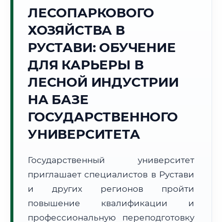
ЛЕСОПАРКОВОГО
Точное местное время:
05:49:14
ХОЗЯЙСТВА В
РУСТАВИ: ОБУЧЕНИЕ
Четверг, 6 Августа
2026 г.
ДЛЯ КАРЬЕРЫ В
+24°C
Погода в г. Рустави:
☁️
,
Пасмурно
ЛЕСНОЙ ИНДУСТРИИ
🌅 Восход:
05:59
🌇 Закат:
20:12
НА БАЗЕ
Световой день:
14 ч. 13 мин.
ГОСУДАРСТВЕННОГО
📍 Региональная справка
г. Рустави
УНИВЕРСИТЕТА
Субъект:
Грузия
Тел. код:
+995 (341)
Государственный университет
Почтовые индексы:
3700–3710
приглашает специалистов в Рустави
Часовой пояс:
UTC+4
и других регионов пройти
Формат учебы:
Дистанционно
повышение квалификации и
профессиональную переподготовку
🗺️ Зона обслуживания: г. Рустави