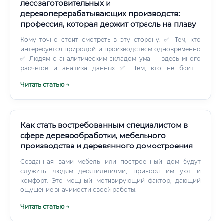
лесозаготовительных и
деревоперерабатывающих производств:
профессия, которая держит отрасль на плаву
Кому точно стоит смотреть в эту сторону: ✅ Тем, кто
интересуется природой и производством одновременно
✅ Людям с аналитическим складом ума — здесь много
расчётов и анализа данных ✅ Тем, кто не боится
командировок и работы вдали от города ✅ Людям,
Читать статью →
которые хотят видеть результат своей работы руками —
буквально ✅ Тем, кто готов нести реальную
ответственность, а не формальную ⚠️ А вот если вы хотите
сидеть в офисе с 9 до 18 и не выходить из зоны комфорта
— скорее всего, это не ваше. По крайней мере, на
Как стать востребованным специалистом в
начальном этапе карьеры точно придётся много
сфере деревообработки, мебельного
работать на производстве, часто бывать в
производства и деревянного домостроения
командировках, иногда жить вахтой. Особенно если вы
начинаете карьеру на лесозаготовительном
Созданная вами мебель или построенный дом будут
предприятии.
служить людям десятилетиями, принося им уют и
комфорт. Это мощный мотивирующий фактор, дающий
ощущение значимости своей работы.
Читать статью →