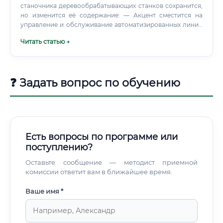
станочника деревообрабатывающих станков сохранится,
но изменится её содержание: — Акцент сместится на
управление и обслуживание автоматизированных линий
— Возрастёт роль знаний в области ЧПУ и CAD/CAM-
Читать статью →
систем — Вырастет зарплатная вилка для
квалифицированных специалистов — Усилится дефицит
кадров, поскольку молодёжь традиционно
недооценивает рабочие профессии ⚡ Специалисты,
❓ Задать вопрос по обучению
которые начинают осваивать профессию сейчас, через 10
лет окажутся в числе высококвалифицированных и
высокооплачиваемых профессионалов с многолетним
опытом. График работы и условия труда ⚠️ Работа на
производстве требует строгого соблюдения техники
безопасности. Современные предприятия оснащены
Есть вопросы по программе или
системами вентиляции, защитными кожухами и
поступлению?
средствами индивидуальной защиты.
Оставьте сообщение — методист приемной
комиссии ответит вам в ближайшее время.
Ваше имя *