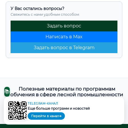
У Вас остались вопросы?
Свяжитесь с нами удобным способом:
Задать вопрос
Написать в Max
Задать вопрос в Telegram
Полезные материалы по программам
📚
обучения в сфере лесной промышленности
TELEGRAM-КАНАЛ
Еще больше программ и новостей
📂
Лесная промышленность
66
Перейти в канал
➔