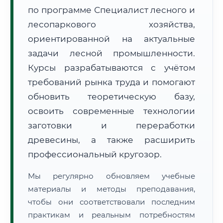
по программе Специалист лесного и
лесопаркового хозяйства,
ориентированной на актуальные
задачи лесной промышленности.
Курсы разрабатываются с учётом
🚚
Расчет логистики оригиналов:
требований рынка труда и помогают
• Маршрут транзита:
~3 129 км
• Экспресс-доставка СДЭК / Почтой:
4–6 рабочих дней
обновить теоретическую базу,
освоить современные технологии
📜 Документы и аккредитация
ФИС ФРДО
заготовки и переработки
древесины, а также расширить
профессиональный кругозор.
🔍
Нажмите на документ для увеличения и просмотра
Мы регулярно обновляем учебные
материалы и методы преподавания,
чтобы они соответствовали последним
практикам и реальным потребностям