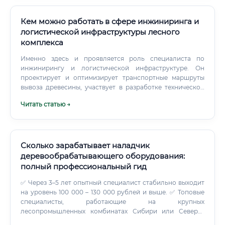
Кем можно работать в сфере инжиниринга и
логистической инфраструктуры лесного
комплекса
Именно здесь и проявляется роль специалиста по
инжинирингу и логистической инфраструктуре. Он
проектирует и оптимизирует транспортные маршруты
вывоза древесины, участвует в разработке технической
документации, обеспечивает бесперебойную работу
Читать статью →
техники и оборудования, внедряет цифровые системы
управления, анализирует эффективность всей
логистической цепочки от делянки до конечного
потребителя.
Сколько зарабатывает наладчик
деревообрабатывающего оборудования:
полный профессиональный гид
✅ Через 3–5 лет опытный специалист стабильно выходит
на уровень 100 000 – 130 000 рублей и выше. ✅ Топовые
специалисты, работающие на крупных
лесопромышленных комбинатах Сибири или Северо-
Запада, зарабатывают от 150 000 до 200 000 рублей в