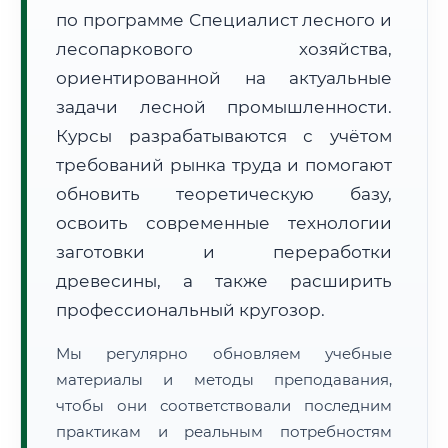
по программе Специалист лесного и
лесопаркового хозяйства,
ориентированной на актуальные
задачи лесной промышленности.
Курсы разрабатываются с учётом
🚚
Расчет логистики оригиналов:
требований рынка труда и помогают
• Маршрут транзита:
~884 км
• Экспресс-доставка СДЭК / Почтой:
1–2 рабочих дня
обновить теоретическую базу,
освоить современные технологии
📜 Документы и аккредитация
ФИС ФРДО
заготовки и переработки
древесины, а также расширить
профессиональный кругозор.
🔍
Нажмите на документ для увеличения и просмотра
Мы регулярно обновляем учебные
материалы и методы преподавания,
чтобы они соответствовали последним
практикам и реальным потребностям