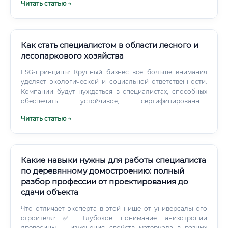
Читать статью →
месяц, не считая районных коэффициентов и надбавок.
Как стать специалистом в области лесного и
лесопаркового хозяйства
ESG-принципы: Крупный бизнес все больше внимания
уделяет экологической и социальной ответственности.
Компании будут нуждаться в специалистах, способных
обеспечить устойчивое, сертифицированное
лесопользование (FSC, PEFC). Развитие внутреннего
Читать статью →
туризма: Спрос на обустроенные экологические тропы,
глэмпинги и рекреационные зоны в лесах будет расти,
что повысит востребованность специалистов в
лесопарковом хозяйстве.
Какие навыки нужны для работы специалиста
по деревянному домостроению: полный
разбор профессии от проектирования до
сдачи объекта
Что отличает эксперта в этой нише от универсального
строителя: ✅ Глубокое понимание анизотропии
древесины — изменения свойств материала в разных