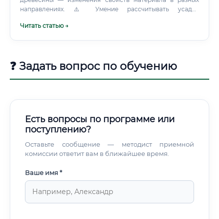
направлениях. ⚠️ Умение рассчитывать усадку
конструкции с точностью до миллиметра. ✅ Владение
Читать статью →
современным специализированным софтом для 3D-
моделирования деревянных узлов.
❓ Задать вопрос по обучению
Есть вопросы по программе или
поступлению?
Оставьте сообщение — методист приемной
комиссии ответит вам в ближайшее время.
Ваше имя *