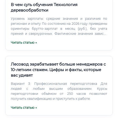
В чем суть обучения Технология
деревообработки
Уровень зарплаты: средние значения и различия по
регионам и опыту По состоянию на 2026 году приведены
ориентиры брутто-зарплат в месяц (руб.), без учёта
премий и сверхурочных. Фактические значения зависят
от масштаба предприятия, типа продукции, графика и
Читать статью →
KPI. Примечания: Премии, годовые бонусы и сдельные
доплаты могут добавить 10–30% к доходу.
Лесовод зарабатывает больше менеджеров с
10-летним стажем. Цифры и факты, которые
вас удивят
Вариант 3: Профессиональная переподготовка Для
людей с любым высшим образованием. Курсы
переподготовки объёмом от 250 часов позволяют
получить квалификацию и приступить к работе.
Читать статью →