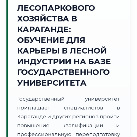
ЛЕСОПАРКОВОГО
Точное местное время:
05:36:44
ХОЗЯЙСТВА В
КАРАГАНДЕ:
Пятница, 7 Августа
2026 г.
ОБУЧЕНИЕ ДЛЯ
+18°C
Погода в г. Караганда:
🌤️
,
Преимущественно ясно
КАРЬЕРЫ В ЛЕСНОЙ
🌅 Восход:
04:46
🌇 Закат:
19:40
ИНДУСТРИИ НА БАЗЕ
Световой день:
14 ч. 54 мин.
ГОСУДАРСТВЕННОГО
📍 Региональная справка
г. Караганда
УНИВЕРСИТЕТА
Субъект:
Республика Казахстан
Тел. код:
+7 (7212)
Государственный университет
Почтовые индексы:
100000–100030
приглашает специалистов в
Часовой пояс:
UTC+5
Караганде и других регионов пройти
Формат учебы:
Дистанционно
повышение квалификации и
профессиональную переподготовку
🗺️ Зона обслуживания: г. Караганда