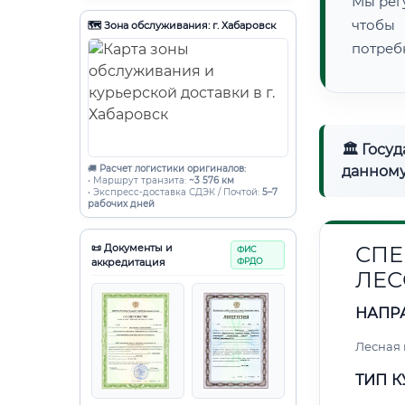
Мы рег
чтобы
🗺️ Зона обслуживания: г. Хабаровск
потреб
🏛 Госу
🚚
Расчет логистики оригиналов:
данному
• Маршрут транзита:
~3 576 км
• Экспресс-доставка СДЭК / Почтой:
5–7
рабочих дней
📜 Документы и
СПЕ
ФИС
аккредитация
ФРДО
ЛЕС
НАПР
Лесная
ТИП К