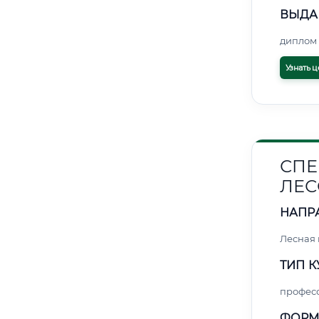
ВЫДА
диплом 
Узнать ц
СПЕ
ЛЕС
НАПР
Лесная
ТИП К
профес
ФОРМ