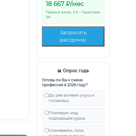
18 667
₽/мес
Первый взнос: 0 ₽ • Переплата:
0%
Запросить
рассрочку
📊 Опрос года
Готовы ли Вы к смене
профессии в 2026 году?
Да, уже активно учусь и
готовлюсь
Планирую, ищу
подходящие курсы
Сомневаюсь, пока
анализирую рынок