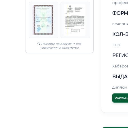
профес
ФОРМ
вечерн
КОЛ-В
🔍
Нажмите на документ для
1010
увеличения и просмотра
РЕГИО
Хабаро
ВЫДА
диплом 
Узнать ц