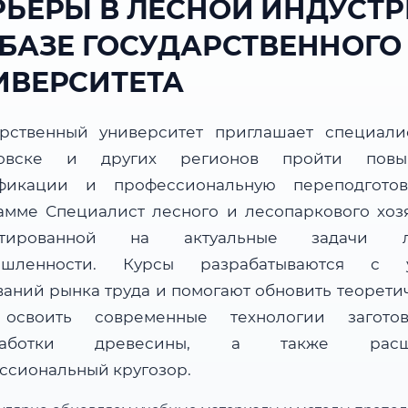
РЬЕРЫ В ЛЕСНОЙ ИНДУСТ
 БАЗЕ ГОСУДАРСТВЕННОГО
ИВЕРСИТЕТА
арственный университет приглашает специали
ровске и других регионов пройти повы
фикации и профессиональную переподгото
амме Специалист лесного и лесопаркового хозя
нтированной на актуальные задачи л
ышленности. Курсы разрабатываются с у
ваний рынка труда и помогают обновить теорети
 освоить современные технологии загот
работки древесины, а также расш
ссиональный кругозор.