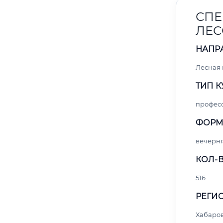
СПЕ
ЛЕС
НАПР
Лесная
ТИП К
профес
ФОРМ
вечерн
КОЛ-В
516
РЕГИО
Хабаро