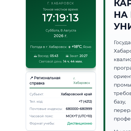
КА
Г. ХАБАРОВСК
Точное местное время:
НА
17:19:14
УН
Суббота, 8 Августа
2026 г.
Госуд
+18°C
Погода в г. Хабаровск:
☀️
,
Ясно
Хаба
🌅 Восход:
05:43
🌇 Закат:
20:27
квали
Световой день:
14 ч. 44 мин.
прогр
орие
📍 Региональная
г.
справка
Хабаровск
пром
требо
Субъект:
Хабаровский край
базу,
Тел. код:
+7 (4212)
Почтовые индексы:
680000–680999
пере
Часовой пояс:
МСК+7 (UTC+10)
профе
Формат учебы:
Дистанционно