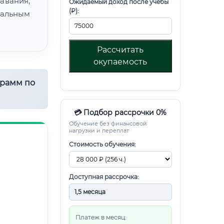
авания,
Ожидаемый доход после учебы
(₽):
альным
Рассчитать
окупаемость
грамм по
💳 Подбор рассрочки 0%
Обучение без финансовой
нагрузки и переплат
Стоимость обучения:
Доступная рассрочка:
Платеж в месяц: