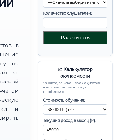
РИИ
Количество слушателей:
Рассчитать
стов в
шение
вку по
📈 Калькулятор
йства,
окупаемости
есной
Узнайте, за какой срок окупятся
ваши вложения в новую
чётом
профессию
ческую
Стоимость обучения:
овки и
ирить
Текущий доход в месяц (₽):