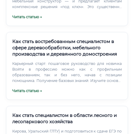
мебельный конструктор — и предлагает клиентам
комплексные решения «под ключ». Это существенно
повышает ценность специалиста и его доход.
Читать статью →
Как стать востребованным специалистом в
сфере деревообработки, мебельного
производства и деревянного домостроения
Карьерный старт: пошаговое руководство для новичка
Войти в профессию можно как с профильным
образованием, так и без него, начав с позиции
помощника. Получение базовых знаний: Изучите основы:
породы древесины, их свойства, базовые технологии
Читать статью →
обработки, типы ручного и электроинструмента. Это
можно сделать через онлайн-курсы, книги или
профильные форумы.
Как стать специалистом в области лесного и
лесопаркового хозяйства
Кирова, Уральский ГЛТУ) и подготовиться к сдаче ЕГЭ по