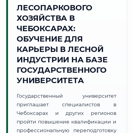
ЛЕСОПАРКОВОГО
Точное местное время:
04:30:47
ХОЗЯЙСТВА В
ЧЕБОКСАРАХ:
Четверг, 6 Августа
2026 г.
ОБУЧЕНИЕ ДЛЯ
+17°C
Погода в г. Чебоксары:
☁️
,
Пасмурно
КАРЬЕРЫ В ЛЕСНОЙ
🌅 Восход:
04:04
🌇 Закат:
19:49
ИНДУСТРИИ НА БАЗЕ
Световой день:
15 ч. 45 мин.
ГОСУДАРСТВЕННОГО
📍 Региональная справка
г. Чебоксары
УНИВЕРСИТЕТА
Субъект:
Чувашская Республика
Тел. код:
+7 (8352)
Государственный университет
Почтовые индексы:
428000–428999
приглашает специалистов в
Часовой пояс:
МСК (UTC+3)
Чебоксарах и других регионов
Формат учебы:
Дистанционно
пройти повышение квалификации и
профессиональную переподготовку
🗺️ Зона обслуживания: г. Чебоксары