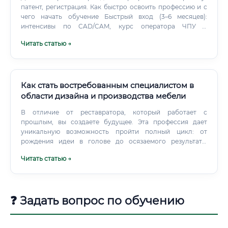
патент, регистрация. Как быстро освоить профессию и с
чего начать обучение Быстрый вход (3–6 месяцев):
интенсивы по CAD/CAM, курс оператора ЧПУ +
стажировка на производстве. Уверенный уровень (12–24
Читать статью →
месяца): формирование ТП, снижение себестоимости,
запуск серий, взаимодействие с ОТК и снабжением.
Как стать востребованным специалистом в
области дизайна и производства мебели
В отличие от реставратора, который работает с
прошлым, вы создаете будущее. Эта профессия дает
уникальную возможность пройти полный цикл: от
рождения идеи в голове до осязаемого результата,
который будет служить людям десятилетиями.
Читать статью →
❓ Задать вопрос по обучению