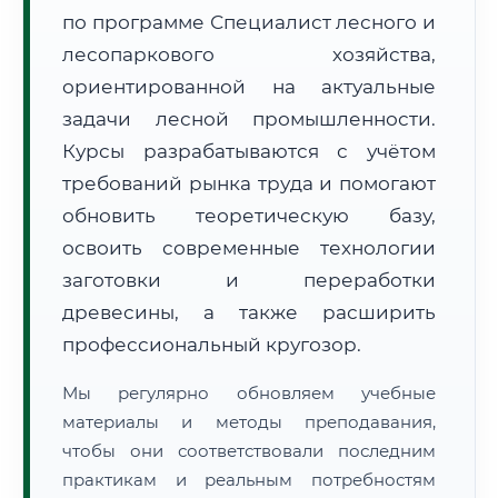
по программе Специалист лесного и
лесопаркового хозяйства,
ориентированной на актуальные
задачи лесной промышленности.
Курсы разрабатываются с учётом
🚚
Расчет логистики оригиналов:
требований рынка труда и помогают
• Маршрут транзита:
~2 221 км
• Экспресс-доставка СДЭК / Почтой:
3–5 рабочих дней
обновить теоретическую базу,
освоить современные технологии
📜 Документы и аккредитация
ФИС ФРДО
заготовки и переработки
древесины, а также расширить
профессиональный кругозор.
🔍
Нажмите на документ для увеличения и просмотра
Мы регулярно обновляем учебные
материалы и методы преподавания,
чтобы они соответствовали последним
практикам и реальным потребностям