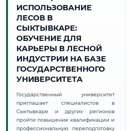
ИСПОЛЬЗОВАНИЕ
Точное местное время:
11:36:52
ЛЕСОВ В
СЫКТЫВКАРЕ:
Воскресенье, 9 Августа
2026 г.
ОБУЧЕНИЕ ДЛЯ
+16°C
Погода в г. Сыктывкар:
☁️
,
Пасмурно
КАРЬЕРЫ В ЛЕСНОЙ
🌅 Восход:
03:26
🌇 Закат:
19:57
ИНДУСТРИИ НА БАЗЕ
Световой день:
16 ч. 31 мин.
ГОСУДАРСТВЕННОГО
📍 Региональная справка
г. Сыктывкар
УНИВЕРСИТЕТА
Субъект:
Республика Коми
Тел. код:
+7 (8212)
Государственный университет
Почтовые индексы:
167000–167999
приглашает специалистов в
Часовой пояс:
МСК (UTC+3)
Сыктывкаре и других регионов
Формат учебы:
Дистанционно
пройти повышение квалификации и
профессиональную переподготовку
🗺️ Зона обслуживания: г. Сыктывкар