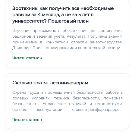
без смены отрасли ✅ Востребованность в самых разных
отраслях — от мебели до строительства
Зоотехник: как получить все необходимые
Востребованность профессии сейчас и в будущем ⚡
навыки за 4 месяца, а не за 5 лет в
Деревообрабатывающая промышленность — одна из
университете? Пошаговый план
системообразующих отраслей российской экономики.
Россия занимает одно из первых мест в мире по запасам
Изучение программного обеспечения для составления
лесных ресурсов, и внутренняя переработка древесины
рационов и ведения учета. Результат: Получены знания,
активно наращивается.
применимые в конкретной отрасли животноводства.
Действие: Поиск стажировки или волонтерской позиции
на профильном предприятии (ферма, агрохолдинг).
Читать статью →
Сколько платят лесоинженерам
Охрана труда и промышленная безопасность: работа в
полевых условиях, техника безопасности, пожарная
безопасность. Управление техникой и технологиями:
основы эксплуатации харвестеров/форвардеров,
канатных систем, лесных дорог.
Читать статью →