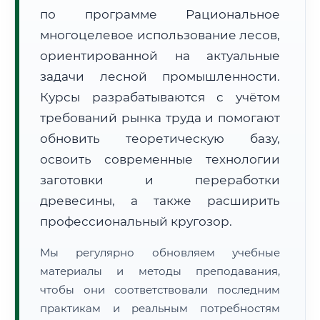
по программе Рациональное
многоцелевое использование лесов,
ориентированной на актуальные
задачи лесной промышленности.
Курсы разрабатываются с учётом
🚚
Расчет логистики оригиналов:
требований рынка труда и помогают
• Маршрут транзита:
~1 988 км
• Экспресс-доставка СДЭК / Почтой:
3–5 рабочих дней
обновить теоретическую базу,
освоить современные технологии
📜 Документы и аккредитация
ФИС ФРДО
заготовки и переработки
древесины, а также расширить
профессиональный кругозор.
🔍
Нажмите на документ для увеличения и просмотра
Мы регулярно обновляем учебные
материалы и методы преподавания,
чтобы они соответствовали последним
практикам и реальным потребностям