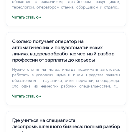
общается с заказчиком, дизайнером, закупщиком,
технологом, оператором станка, сборщиком и отделом
контроля. Хороший специалист умеет объяснить
Читать статью →
техническое решение простыми словами. Навыки по
уровням Сколько зарабатывает специалист Доход
зависит от региона, уровня ответственности, типа
производства и набора программ.
Сколько получает оператор на
автоматических и полуавтоматических
линиях в деревообработке: честный разбор
профессии от зарплаты до карьеры
Нужно стоять на ногах, иногда поднимать заготовки,
работать в условиях шума и пыли. Средства защиты
обязательны — наушники, очки, перчатки, спецодежда.
Это одна из немногих рабочих специальностей, где
реально начать с нуля.
Читать статью →
Где учиться на специалиста
лесопромышленного бизнеса: полный разбор