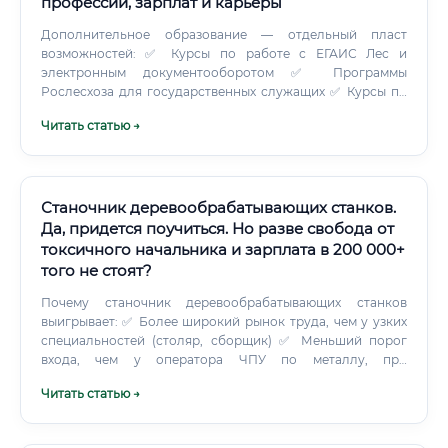
профессии, зарплат и карьеры
Дополнительное образование — отдельный пласт
возможностей: ✅ Курсы по работе с ЕГАИС Лес и
электронным документооборотом ✅ Программы
Рослесхоза для государственных служащих ✅ Курсы по
FSC/PEFC сертификации (актуально для работы с
Читать статью →
зарубежными рынками) ✅ Программы по ВЭД и
таможенному оформлению для работы с экспортом ✅
Онлайн-курсы по управлению производством и
финансам для практиков ⚠️ Осторожно с онлайн-
курсами, которые обещают «стать специалистом лесного
Станочник деревообрабатывающих станков.
бизнеса за три месяца». Это невозможно без практики на
Да, придется поучиться. Но разве свобода от
производстве и знания нормативной базы.
токсичного начальника и зарплата в 200 000+
Лесопромышленные техникумы есть в большинстве
того не стоят?
лесных регионов: Архангельск, Петрозаводск,
Сыктывкар, Кострома, Красноярск.
Почему станочник деревообрабатывающих станков
выигрывает: ✅ Более широкий рынок труда, чем у узких
специальностей (столяр, сборщик) ✅ Меньший порог
входа, чем у оператора ЧПУ по металлу, при
сопоставимом доходе ✅ Меньшая физическая нагрузка,
Читать статью →
чем у плотника или лесоруба ✅ Понятная система
разрядов — вы всегда знаете, к чему стремиться ✅
Возможность перейти на ЧПУ — расширить компетенции