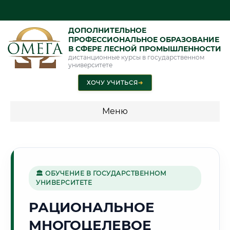
ДОПОЛНИТЕЛЬНОЕ
ПРОФЕССИОНАЛЬНОЕ ОБРАЗОВАНИЕ
В СФЕРЕ ЛЕСНОЙ ПРОМЫШЛЕННОСТИ
дистанционные курсы в государственном
университете
ХОЧУ УЧИТЬСЯ
➜
Меню
💰 ПРОГРАММЫ И СТОИМОСТЬ
Стоимость по программам обучения "Лесная
промышленность"
🏛 ОБУЧЕНИЕ В ГОСУДАРСТВЕННОМ
УНИВЕРСИТЕТЕ
РАЦИОНАЛЬНОЕ
🌲
МНОГОЦЕЛЕВОЕ
Г. СЫКТЫВКАР