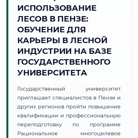
ИСПОЛЬЗОВАНИЕ
Точное местное время:
14:35:02
ЛЕСОВ В ПЕНЗЕ:
ОБУЧЕНИЕ ДЛЯ
Воскресенье, 9 Августа
2026 г.
КАРЬЕРЫ В ЛЕСНОЙ
+23°C
Погода в г. Пенза:
☁️
,
Пасмурно
ИНДУСТРИИ НА БАЗЕ
🌅 Восход:
04:30
🌇 Закат:
19:40
ГОСУДАРСТВЕННОГО
Световой день:
15 ч. 10 мин.
УНИВЕРСИТЕТА
📍 Региональная справка
г. Пенза
Государственный университет
Субъект:
Пензенская область
приглашает специалистов в Пензе и
Тел. код:
+7 (8412)
Почтовые индексы:
440000–440999
других регионов пройти повышение
Часовой пояс:
МСК (UTC+3)
квалификации и профессиональную
Формат учебы:
Дистанционно
переподготовку по программе
Рациональное многоцелевое
🗺️ Зона обслуживания: г. Пенза