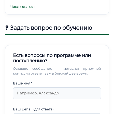
заменяют высшее образование полностью в данной
Читать статью →
профессии. Инженер природообустройства работает с
государственными экспертизами, подписывает
проектную документацию, несёт юридическую
ответственность.
❓ Задать вопрос по обучению
Есть вопросы по программе или
поступлению?
Оставьте сообщение — методист приемной
комиссии ответит вам в ближайшее время.
Ваше имя *
Ваш E-mail (для ответа)