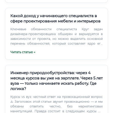
Какой доход у начинающего специалиста в
сфере проектирования мебели и интерьеров
Ключевые обязанности специалиста Круг задач
дизайнера-проектировщика обширен и варьируется в
зависимости от проекта, но можно выделить основной
перечень обязанностей, который составляет ядро его
профессиональной деятельности: Коммуникация с
Читать статью →
заказчиком: Проведение интервью, выявление
потребностей, стиля жизни, предпочтений и бюджета
клиента. Составление и согласование технического
задания (ТЗ).
Инженер природообустройства: через 4
месяца курсов вы уже на зарплате. Через 5 лет
вуза — только начинаете искать работу. Где
логика?
Курсы vs вуз: честный ответ на провокационный вопрос
⚠️ Заголовок этой статьи звучит провокационно — и мы
обязаны ответить честно, без маркетинговых
манипуляций. Правда состоит в следующем: курсы НЕ