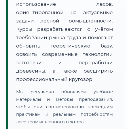
использование лесов,
ориентированной на актуальные
задачи лесной промышленности.
Курсы разрабатываются с учётом
требований рынка труда и помогают
обновить теоретическую базу,
🚚
Расчет логистики оригиналов:
• Маршрут транзита:
~2 450 км
• Экспресс-доставка СДЭК / Почтой:
4–6 рабочих дней
освоить современные технологии
заготовки и переработки
📜 Документы и аккредитация
ФИС ФРДО
древесины, а также расширить
профессиональный кругозор.
Мы регулярно обновляем учебные
🔍
Нажмите на документ для увеличения и просмотра
материалы и методы преподавания,
чтобы они соответствовали последним
практикам и реальным потребностям
лесопромышленного сектора.