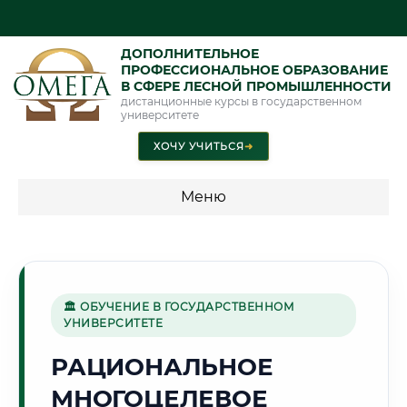
ДОПОЛНИТЕЛЬНОЕ
ПРОФЕССИОНАЛЬНОЕ ОБРАЗОВАНИЕ
В СФЕРЕ ЛЕСНОЙ ПРОМЫШЛЕННОСТИ
дистанционные курсы в государственном
университете
ХОЧУ УЧИТЬСЯ
➜
Меню
💰 ПРОГРАММЫ И СТОИМОСТЬ
Стоимость по программам обучения "Лесная
промышленность"
🏛 ОБУЧЕНИЕ В ГОСУДАРСТВЕННОМ
УНИВЕРСИТЕТЕ
РАЦИОНАЛЬНОЕ
🌳
МНОГОЦЕЛЕВОЕ
Г. ПЕНЗА