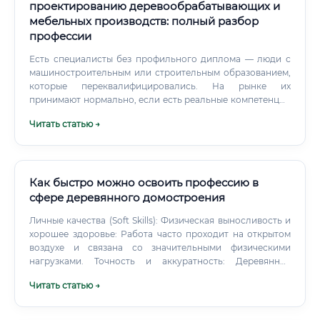
проектированию деревообрабатывающих и
мебельных производств: полный разбор
профессии
Есть специалисты без профильного диплома — люди с
машиностроительным или строительным образованием,
которые переквалифицировались. На рынке их
принимают нормально, если есть реальные компетенции
и портфолио проектов. Ещё один путь, о котором редко
Читать статью →
говорят: устроиться операторов ЧПУ на мебельное
производство, параллельно учиться заочно — и через 3–4
года вырасти до технолога изнутри.
Как быстро можно освоить профессию в
сфере деревянного домостроения
Личные качества (Soft Skills): Физическая выносливость и
хорошее здоровье: Работа часто проходит на открытом
воздухе и связана со значительными физическими
нагрузками. Точность и аккуратность: Деревянное
домостроение не прощает ошибок. Отклонение в
Читать статью →
несколько миллиметров на одном венце может привести
к серьезным проблемам на уровне крыши.