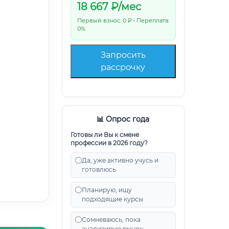
18 667
₽/мес
Первый взнос: 0 ₽ • Переплата:
0%
Запросить
рассрочку
📊 Опрос года
Готовы ли Вы к смене
профессии в 2026 году?
Да, уже активно учусь и
готовлюсь
Планирую, ищу
подходящие курсы
Сомневаюсь, пока
анализирую рынок