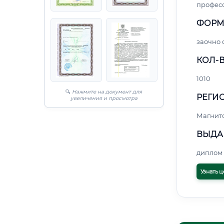
профес
ФОРМ
заочно
КОЛ-В
1010
🔍
Нажмите на документ для
РЕГИО
увеличения и просмотра
Магнит
ВЫДА
диплом 
Узнать ц