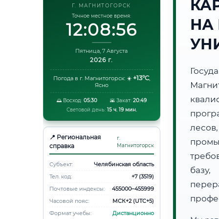
КА
Г. МАГНИТОГОРСК
Точное местное время:
НА
12:08:57
УН
Пятница, 7 Августа
2026 г.
Госуд
+13°C
Погода в г. Магнитогорск:
☀️
,
Магни
Ясно
квали
🌅 Восход:
05:30
🌇 Закат:
20:49
Световой день:
15 ч. 19 мин.
прогр
лесов
📍 Региональная
г.
пром
справка
Магнитогорск
требо
Субъект:
Челябинская область
базу,
Тел. код:
+7 (3519)
пере
Почтовые индексы:
455000–455999
профе
Часовой пояс:
МСК+2 (UTC+5)
Формат учебы:
Дистанционно