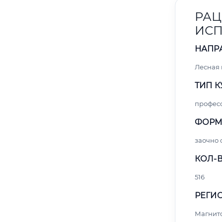
РАЦ
ИСП
НАПР
Лесная
ТИП К
профес
ФОРМ
заочно
КОЛ-В
516
РЕГИО
Магнит