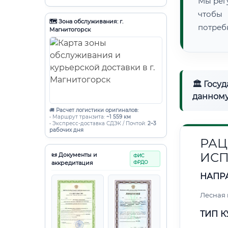
Мы рег
чтобы
🗺️ Зона обслуживания: г.
потреб
Магнитогорск
🏛 Госу
данному
🚚
Расчет логистики оригиналов:
• Маршрут транзита:
~1 559 км
• Экспресс-доставка СДЭК / Почтой:
2–3
рабочих дня
РАЦ
ИСП
📜 Документы и
ФИС
аккредитация
ФРДО
НАПР
Лесная
ТИП К