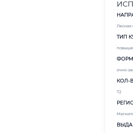
ИСП
НАПР
Лесная
ТИП К
повыше
ФОРМ
очно-за
КОЛ-В
72
РЕГИО
Магнит
ВЫДА