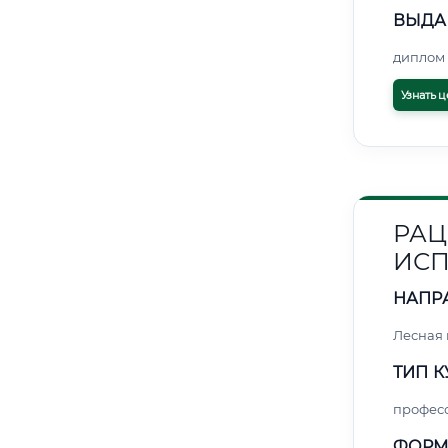
ВЫДА
диплом 
Узнать ц
РАЦ
ИСП
НАПР
Лесная
ТИП К
профес
ФОРМ