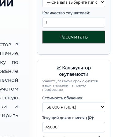
РИИ
Количество слушателей:
Рассчитать
стов в
ышение
вку по
📈 Калькулятор
ование
окупаемости
лесной
Узнайте, за какой срок окупятся
ваши вложения в новую
чётом
профессию
ческую
Стоимость обучения:
овки и
ирить
Текущий доход в месяц (₽):