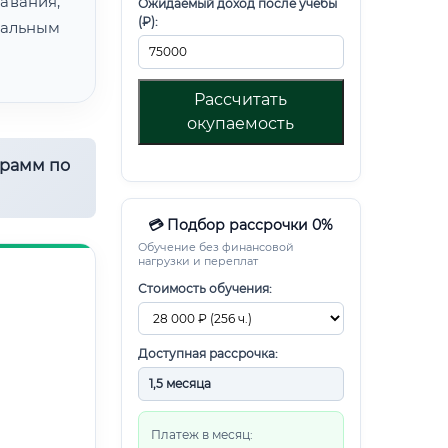
авания,
Ожидаемый доход после учебы
(₽):
альным
Рассчитать
окупаемость
грамм по
💳 Подбор рассрочки 0%
Обучение без финансовой
нагрузки и переплат
Стоимость обучения:
Доступная рассрочка:
Платеж в месяц: