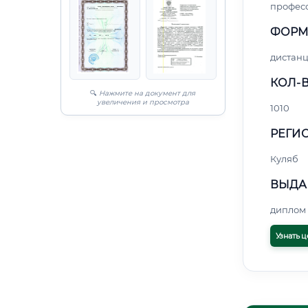
профес
ФОРМ
дистан
КОЛ-В
🔍
Нажмите на документ для
увеличения и просмотра
1010
РЕГИО
Куляб
ВЫДА
диплом 
Узнать ц