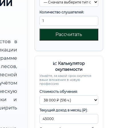
РИИ
Количество слушателей:
Рассчитать
стов в
икации
рамме
📈 Калькулятор
есов,
окупаемости
есной
Узнайте, за какой срок окупятся
ваши вложения в новую
чётом
профессию
ческую
Стоимость обучения:
овки и
ирить
Текущий доход в месяц (₽):