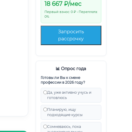
18 667
₽/мес
Первый взнос: 0 ₽ • Переплата:
0%
Запросить
рассрочку
📊 Опрос года
Готовы ли Вы к смене
профессии в 2026 году?
Да, уже активно учусь и
готовлюсь
Планирую, ищу
подходящие курсы
Сомневаюсь, пока
анализирую рынок