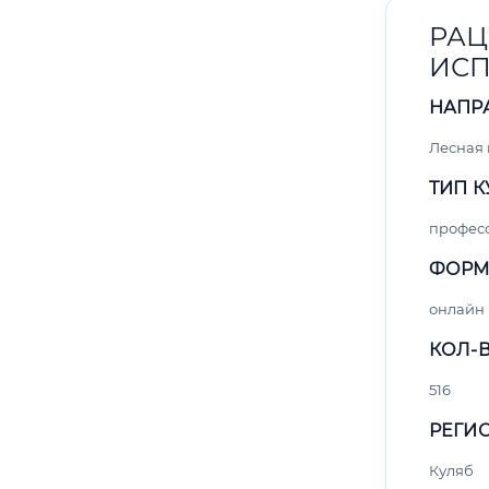
РАЦ
ИСП
НАПР
Лесная
ТИП К
профес
ФОРМ
онлайн
КОЛ-В
516
РЕГИО
Куляб