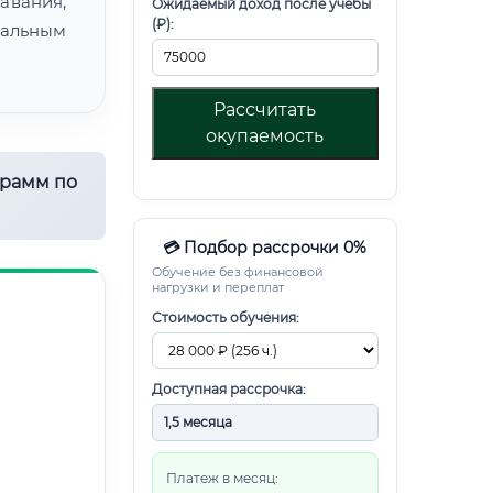
авания,
Ожидаемый доход после учебы
(₽):
альным
Рассчитать
окупаемость
грамм по
💳 Подбор рассрочки 0%
Обучение без финансовой
нагрузки и переплат
Стоимость обучения:
Доступная рассрочка:
Платеж в месяц: