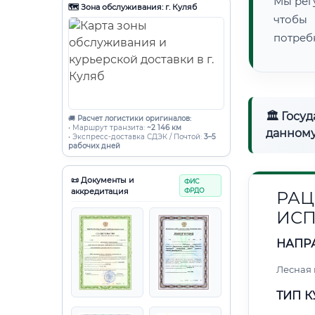
Мы рег
🗺️ Зона обслуживания: г. Куляб
чтобы
потреб
🏛 Госу
🚚
Расчет логистики оригиналов:
• Маршрут транзита:
~2 146 км
данному
• Экспресс-доставка СДЭК / Почтой:
3–5
рабочих дней
📜 Документы и
ФИС
аккредитация
ФРДО
РАЦ
ИСП
НАПР
Лесная
ТИП К