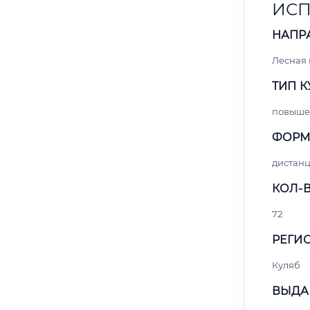
ИСП
НАПР
Лесная
ТИП К
повыше
ФОРМ
дистан
КОЛ-В
72
РЕГИО
Куляб
ВЫДА