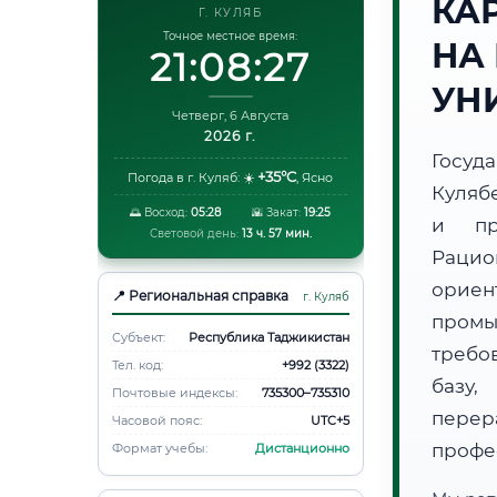
КА
Г. КУЛЯБ
Точное местное время:
НА
21:08:28
УН
Четверг, 6 Августа
2026 г.
Госуд
+35°C
Погода в г. Куляб:
☀️
,
Ясно
Куляб
🌅 Восход:
05:28
🌇 Закат:
19:25
и пр
Световой день:
13 ч. 57 мин.
Раци
орие
📍 Региональная справка
г. Куляб
пром
Субъект:
Республика Таджикистан
требо
Тел. код:
+992 (3322)
базу,
Почтовые индексы:
735300–735310
пере
Часовой пояс:
UTC+5
профе
Формат учебы:
Дистанционно