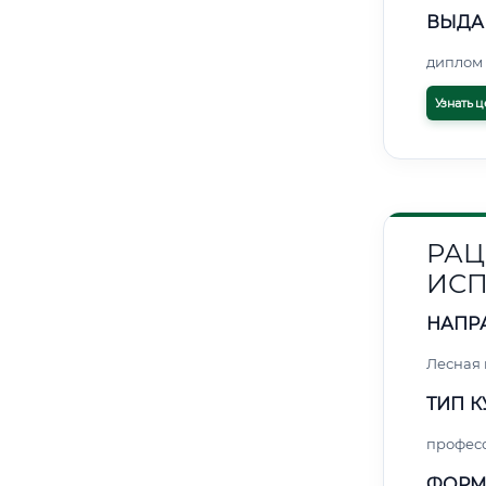
ВЫДА
диплом 
Узнать ц
РАЦ
ИСП
НАПР
Лесная
ТИП К
профес
ФОРМ