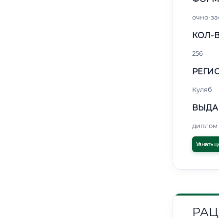
очно-за
КОЛ-В
256
РЕГИО
Куляб
ВЫДА
диплом 
Узнать ц
РАЦ