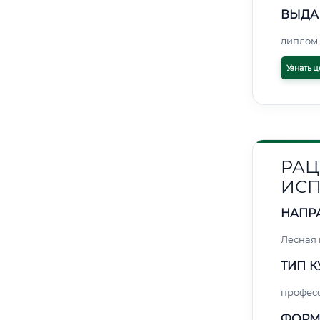
ВЫДА
диплом 
Узнать ц
РАЦ
ИСП
НАПР
Лесная
ТИП К
профес
ФОРМ