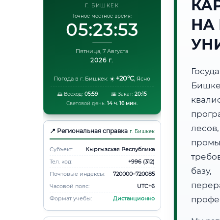
КА
Г. БИШКЕК
Точное местное время:
НА
05:23:54
УН
Пятница, 7 Августа
2026 г.
Госуд
+20°C
Погода в г. Бишкек:
☀️
,
Ясно
Бишк
🌅 Восход:
05:59
🌇 Закат:
20:15
квали
Световой день:
14 ч. 16 мин.
прогр
лесов
📍 Региональная справка
г. Бишкек
пром
Субъект:
Кыргызская Республика
требо
Тел. код:
+996 (312)
базу,
Почтовые индексы:
720000–720085
пере
Часовой пояс:
UTC+6
профе
Формат учебы:
Дистанционно