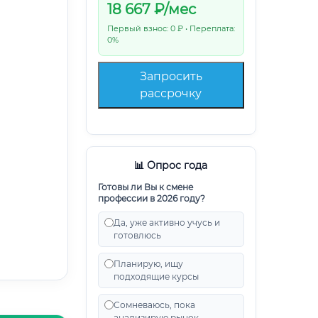
18 667
₽/мес
Первый взнос: 0 ₽ • Переплата:
0%
Запросить
рассрочку
📊 Опрос года
Готовы ли Вы к смене
профессии в 2026 году?
Да, уже активно учусь и
готовлюсь
Планирую, ищу
подходящие курсы
Сомневаюсь, пока
анализирую рынок