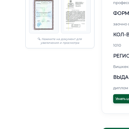
профес
ФОРМ
заочно 
КОЛ-В
🔍
Нажмите на документ для
увеличения и просмотра
1010
РЕГИО
Бишкек
ВЫДА
диплом 
Узнать ц