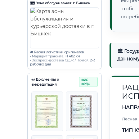
Мы рег
🗺️ Зона обслуживания: г. Бишкек
чтобы
потреб
🏛 Госу
🚚
Расчет логистики оригиналов:
• Маршрут транзита:
~1 482 км
данному
• Экспресс-доставка СДЭК / Почтой:
2–3
рабочих дня
📜 Документы и
ФИС
аккредитация
ФРДО
РАЦ
ИСП
НАПР
Лесная
ТИП К