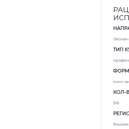
РАЦ
ИСП
НАПР
Лесная
ТИП К
профес
ФОРМ
очно-за
КОЛ-В
516
РЕГИО
Бишкек