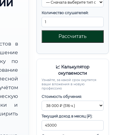
РИИ
Количество слушателей:
Рассчитать
стов в
шение
вку по
📈 Калькулятор
ование
окупаемости
лесной
Узнайте, за какой срок окупятся
ваши вложения в новую
чётом
профессию
ческую
Стоимость обучения:
овки и
ирить
Текущий доход в месяц (₽):