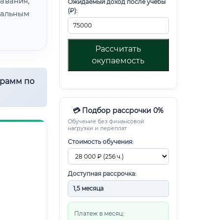
авания,
Ожидаемый доход после учебы
(₽):
альным
Рассчитать
окупаемость
грамм по
💳 Подбор рассрочки 0%
Обучение без финансовой
нагрузки и переплат
Стоимость обучения:
Доступная рассрочка:
Платеж в месяц: