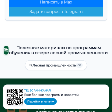
Написать в Max
Задать вопрос в Telegram
Полезные материалы по программам
📚
обучения в сфере лесной промышленности
📂
Лесная промышленность
66
ДОПОЛНИТЕЛЬНОЕ
TELEGRAM-КАНАЛ
ПРОФЕССИОНАЛЬНОЕ
Еще больше программ и новостей
ОБРАЗОВАНИЕ В СФЕРЕ ЛЕСНОЙ
Перейти в канал
➔
ПРОМЫШЛЕННОСТИ
профессиональная переподготовка