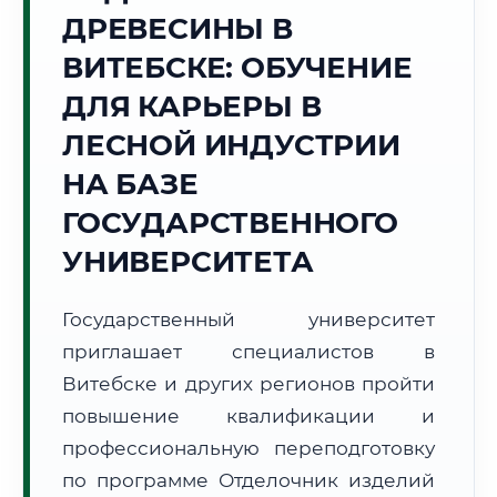
ДРЕВЕСИНЫ В
Точное местное время:
13:53:20
ВИТЕБСКЕ: ОБУЧЕНИЕ
ДЛЯ КАРЬЕРЫ В
Пятница, 7 Августа
2026 г.
ЛЕСНОЙ ИНДУСТРИИ
+22°C
Погода в г. Витебск:
🌡️
,
Погода
НА БАЗЕ
🌅 Восход:
05:18
🌇 Закат:
20:51
ГОСУДАРСТВЕННОГО
Световой день:
15 ч. 33 мин.
УНИВЕРСИТЕТА
📍 Региональная справка
г. Витебск
Государственный университет
Субъект:
Республика Беларусь
приглашает специалистов в
Тел. код:
+375 (212)
Почтовые индексы:
210000–210041
Витебске и других регионов пройти
Часовой пояс:
UTC+3
повышение квалификации и
Формат учебы:
Дистанционно
профессиональную переподготовку
по программе Отделочник изделий
🗺️ Зона обслуживания: г. Витебск