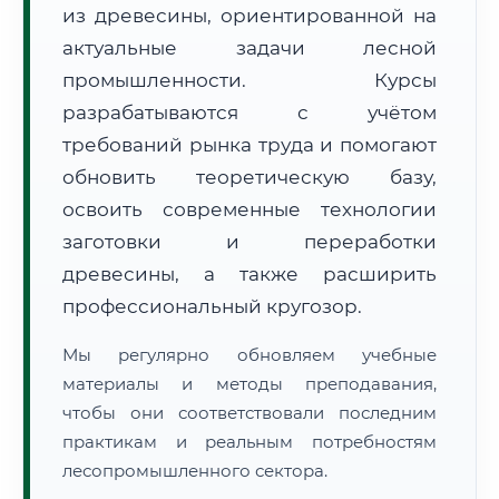
из древесины, ориентированной на
актуальные задачи лесной
промышленности. Курсы
разрабатываются с учётом
требований рынка труда и помогают
обновить теоретическую базу,
🚚
Расчет логистики оригиналов:
• Маршрут транзита:
~3 272 км
• Экспресс-доставка СДЭК / Почтой:
5–7 рабочих дней
освоить современные технологии
заготовки и переработки
📜 Документы и аккредитация
ФИС ФРДО
древесины, а также расширить
профессиональный кругозор.
Мы регулярно обновляем учебные
🔍
Нажмите на документ для увеличения и просмотра
материалы и методы преподавания,
чтобы они соответствовали последним
практикам и реальным потребностям
лесопромышленного сектора.