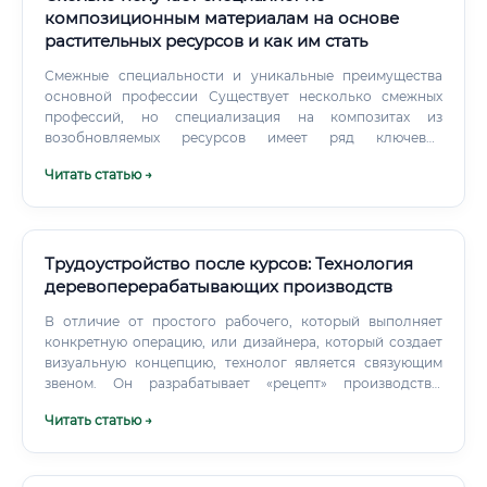
композиционным материалам на основе
растительных ресурсов и как им стать
Смежные специальности и уникальные преимущества
основной профессии Существует несколько смежных
профессий, но специализация на композитах из
возобновляемых ресурсов имеет ряд ключевых
преимуществ. Сравнительная таблица смежных
Читать статью →
специальностей Почему специальность "Специалист по
композитам" лучше? Подробно раскрывая преимущества,
можно сказать, что эта профессия уникальным образом
сочетает в себе самые сильные стороны смежных
областей, находясь при этом на острие прогресса.
Трудоустройство после курсов: Технология
деревоперерабатывающих производств
В отличие от простого рабочего, который выполняет
конкретную операцию, или дизайнера, который создает
визуальную концепцию, технолог является связующим
звеном. Он разрабатывает «рецепт» производства:
определяет последовательность операций, подбирает
Читать статью →
необходимое оборудование и режимы его работы,
рассчитывает нормы расхода материалов, контролирует
соблюдение стандартов качества на каждом этапе.