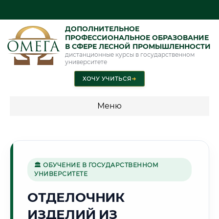
ДОПОЛНИТЕЛЬНОЕ
ПРОФЕССИОНАЛЬНОЕ ОБРАЗОВАНИЕ
В СФЕРЕ ЛЕСНОЙ ПРОМЫШЛЕННОСТИ
дистанционные курсы в государственном
университете
ХОЧУ УЧИТЬСЯ
➜
Меню
💰 ПРОГРАММЫ И СТОИМОСТЬ
Стоимость по программам обучения "Лесная
промышленность"
🏛 ОБУЧЕНИЕ В ГОСУДАРСТВЕННОМ
УНИВЕРСИТЕТЕ
ОТДЕЛОЧНИК
🎨
ИЗДЕЛИЙ ИЗ
Г. ВИТЕБСК