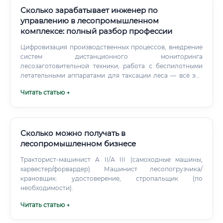
Сколько зарабатывает инженер по
управлению в лесопромышленном
комплексе: полный разбор профессии
Цифровизация производственных процессов, внедрение
систем дистанционного мониторинга
лесозаготовительной техники, работа с беспилотными
летательными аппаратами для таксации леса — всё это
уже не будущее, а настоящее крупных предприятий.
Читать статью →
Инженер, который следит за отраслевыми трендами,
ездит на профильные выставки (например,
«РосЛесИнфо», «Лесдревмаш»), читает
специализированные издания и поддерживает
профессиональные контакты — такой специалист стоит
Сколько можно получать в
дороже на рынке труда. Вступление в Ассоциацию
лесопромышленном бизнесе
организаций лесопромышленного комплекса, участие в
Тракторист-машинист А II/А III (самоходные машины,
отраслевых конференциях — это не просто нетворкинг.
харвестер/форвардер). Машинист лесопогрузчика/
крановщик: удостоверение, стропальщик (по
необходимости).
Читать статью →