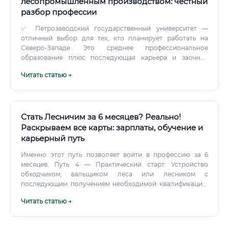
лесопромышленным производством: честный
разбор профессии
✅ Петрозаводский государственный университет —
отличный выбор для тех, кто планирует работать на
Северо-Западе. Это среднее профессиональное
образование плюс последующая карьера и заочное
высшее. Лесотехнические колледжи в Архангельске,
Читать статью →
Кирове, Красноярске, Петрозаводске выпускают
мастеров производства, которые потом вырастают до
начальников участков и директоров — просто путь
занимает больше времени.
Стать Лесничим за 6 месяцев? Реально!
Раскрываем все карты: зарплаты, обучение и
карьерный путь
Именно этот путь позволяет войти в профессию за 6
месяцев. Путь 4 — Практический старт: Устройство
обходчиком, вальщиком леса или лесником с
последующим получением необходимой квалификации.
Многие действующие главные лесничие начинали
Читать статью →
именно с низовых должностей.