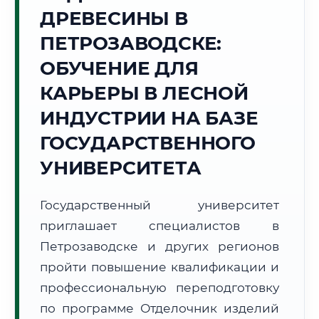
ДРЕВЕСИНЫ В
Точное местное время:
22:49:55
ПЕТРОЗАВОДСКЕ:
ОБУЧЕНИЕ ДЛЯ
Пятница, 7 Августа
2026 г.
КАРЬЕРЫ В ЛЕСНОЙ
+18°C
Погода в г. Петрозаводск:
⛅
,
Переменная облачность
ИНДУСТРИИ НА БАЗЕ
🌅 Восход:
04:26
🌇 Закат:
21:09
ГОСУДАРСТВЕННОГО
Световой день:
16 ч. 43 мин.
УНИВЕРСИТЕТА
📍 Региональная справка
г. Петрозаводск
Государственный университет
Субъект:
Республика Карелия
приглашает специалистов в
Тел. код:
+7 (8142)
Почтовые индексы:
185000–185999
Петрозаводске и других регионов
Часовой пояс:
МСК (UTC+3)
пройти повышение квалификации и
Формат учебы:
Дистанционно
профессиональную переподготовку
по программе Отделочник изделий
🗺️ Зона обслуживания: г. Петрозаводск