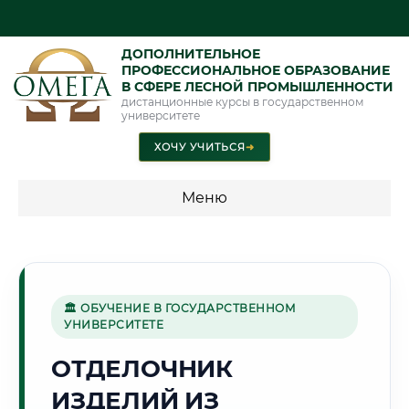
ДОПОЛНИТЕЛЬНОЕ
ПРОФЕССИОНАЛЬНОЕ ОБРАЗОВАНИЕ
В СФЕРЕ ЛЕСНОЙ ПРОМЫШЛЕННОСТИ
дистанционные курсы в государственном
университете
ХОЧУ УЧИТЬСЯ
➜
Меню
💰 ПРОГРАММЫ И СТОИМОСТЬ
Стоимость по программам обучения "Лесная
промышленность"
🏛 ОБУЧЕНИЕ В ГОСУДАРСТВЕННОМ
УНИВЕРСИТЕТЕ
ОТДЕЛОЧНИК
🌲
ИЗДЕЛИЙ ИЗ
Г. ПЕТРОЗАВОДСК