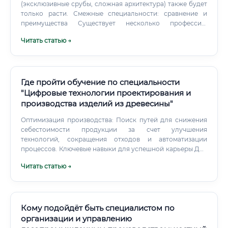
(эксклюзивные срубы, сложная архитектура) также будет
хорошей репутацией нередко открывают собственные
только расти. Смежные специальности: сравнение и
консалтинговые компании или занимаются FSC-аудитом
преимущества Существует несколько профессий,
с доходом 150 000 – 250 000 ₽/месяц.
близких к специалисту по деревянному домостроению.
Читать статью →
Основное преимущество профессии специалиста по
деревянному домостроению заключается в ее
целостности.
Где пройти обучение по специальности
"Цифровые технологии проектирования и
производства изделий из древесины"
Оптимизация производства: Поиск путей для снижения
себестоимости продукции за счет улучшения
технологий, сокращения отходов и автоматизации
процессов. Ключевые навыки для успешной карьеры Для
достижения успеха в данной сфере требуется
Читать статью →
сбалансированное сочетание технических знаний (hard
skills) и личностных качеств (soft skills). Hard Skills
(Профессиональные навыки): Владение CAD-системами:
Уверенная работа в программах для 2D и 3D-
моделирования.
Кому подойдёт быть специалистом по
организации и управлению