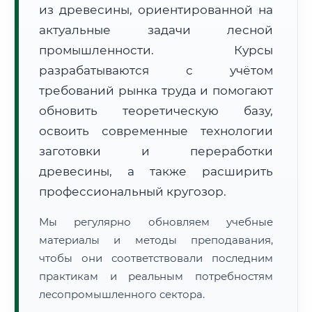
из древесины, ориентированной на
актуальные задачи лесной
промышленности. Курсы
разрабатываются с учётом
требований рынка труда и помогают
обновить теоретическую базу,
🚚
Расчет логистики оригиналов:
• Маршрут транзита:
~2 853 км
• Экспресс-доставка СДЭК / Почтой:
4–6 рабочих дней
освоить современные технологии
заготовки и переработки
📜 Документы и аккредитация
ФИС ФРДО
древесины, а также расширить
профессиональный кругозор.
Мы регулярно обновляем учебные
🔍
Нажмите на документ для увеличения и просмотра
материалы и методы преподавания,
чтобы они соответствовали последним
практикам и реальным потребностям
лесопромышленного сектора.