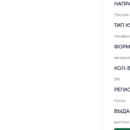
НАПР
Лесная
ТИП К
профес
ФОРМ
вечерн
КОЛ-В
516
РЕГИО
Нукус
ВЫДА
диплом 