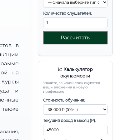
Количество слушателей:
Рассчитать
стов в
икации
рамме
📈 Калькулятор
ной на
окупаемости
Курсы
Узнайте, за какой срок окупятся
ваши вложения в новую
руда и
профессию
менные
Стоимость обучения:
 также
Текущий доход в месяц (₽):
авания,
альным