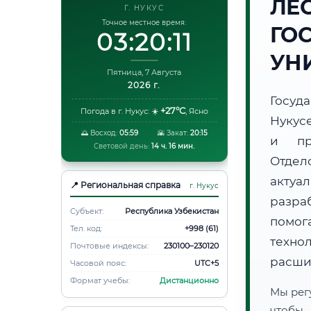
ЛЕ
Г. НУКУС
Точное местное время:
ГО
03:20:12
УН
Пятница, 7 Августа
2026 г.
Госуд
+27°C
Погода в г. Нукус:
☀️
,
Ясно
Нукус
🌅 Восход:
05:59
🌇 Закат:
20:15
и пр
Световой день:
14 ч. 16 мин.
Отдел
акту
📍 Региональная справка
г. Нукус
разра
Субъект:
Республика Узбекистан
помог
Тел. код:
+998 (61)
техно
Почтовые индексы:
230100–230120
расши
Часовой пояс:
UTC+5
Формат учебы:
Дистанционно
Мы рег
чтобы