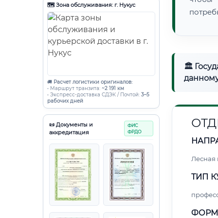
🗺️ Зона обслуживания: г. Нукус
потреб
🏛 Госу
данному
🚚
Расчет логистики оригиналов:
• Маршрут транзита:
~2 191 км
• Экспресс-доставка СДЭК / Почтой:
3–5
рабочих дней
ОТД
📜 Документы и
ФИС
аккредитация
ФРДО
НАПР
Лесная
ТИП К
профес
ФОРМ