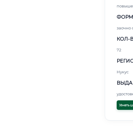
повыше
ФОРМ
заочно
КОЛ-В
72
РЕГИО
Нукус
ВЫДА
удосто
Узнать ц