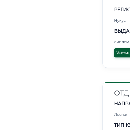
РЕГИО
Нукус
ВЫДА
диплом 
Узнать ц
ОТД
НАПР
Лесная
ТИП К