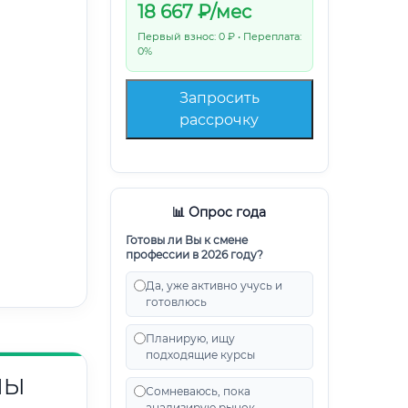
18 667
₽/мес
Первый взнос: 0 ₽ • Переплата:
0%
Запросить
рассрочку
📊 Опрос года
Готовы ли Вы к смене
профессии в 2026 году?
Да, уже активно учусь и
готовлюсь
Планирую, ищу
подходящие курсы
НЫ
Сомневаюсь, пока
анализирую рынок