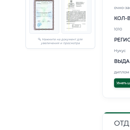
очно-за
КОЛ-В
1010
РЕГИО
🔍
Нажмите на документ для
увеличения и просмотра
Нукус
ВЫДА
диплом 
Узнать ц
ОТД