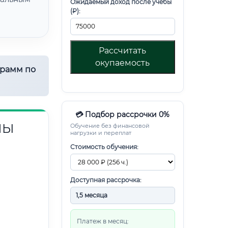
Ожидаемый доход после учебы
(₽):
Рассчитать
окупаемость
грамм по
💳 Подбор рассрочки 0%
НЫ
Обучение без финансовой
нагрузки и переплат
Стоимость обучения:
Доступная рассрочка:
Платеж в месяц: