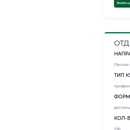
Узнать ц
ОТД
НАПР
Лесная
ТИП К
профес
ФОРМ
дистан
КОЛ-В
256