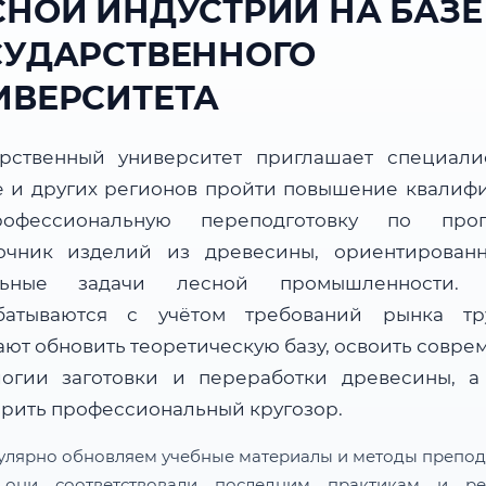
СНОЙ ИНДУСТРИИ НА БАЗЕ
СУДАРСТВЕННОГО
ИВЕРСИТЕТА
арственный университет приглашает специали
е и других регионов пройти повышение квалиф
офессиональную переподготовку по прог
очник изделий из древесины, ориентирован
альные задачи лесной промышленности. 
батываются с учётом требований рынка т
ают обновить теоретическую базу, освоить совре
логии заготовки и переработки древесины, а
рить профессиональный кругозор.
улярно обновляем учебные материалы и методы препод
 они соответствовали последним практикам и ре