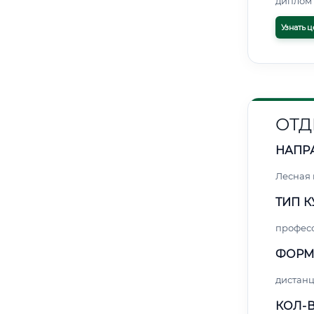
диплом 
Узнать ц
ОТД
НАПР
Лесная
ТИП К
профес
ФОРМ
дистан
КОЛ-В