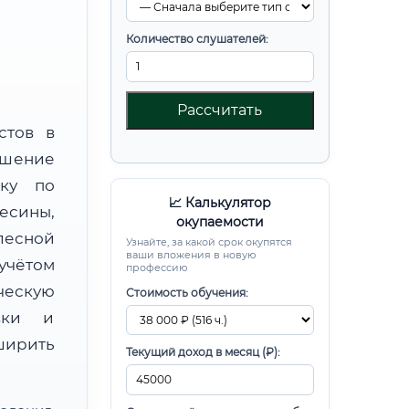
Количество слушателей:
Рассчитать
стов в
шение
вку по
📈 Калькулятор
сины,
окупаемости
есной
Узнайте, за какой срок окупятся
ваши вложения в новую
чётом
профессию
ческую
Стоимость обучения:
овки и
ирить
Текущий доход в месяц (₽):