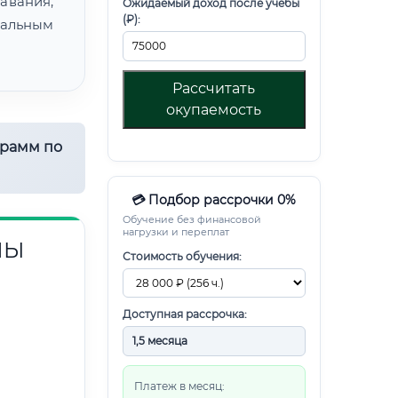
авания,
Ожидаемый доход после учебы
(₽):
альным
Рассчитать
окупаемость
грамм по
💳 Подбор рассрочки 0%
Обучение без финансовой
нагрузки и переплат
НЫ
Стоимость обучения:
Доступная рассрочка:
Платеж в месяц: