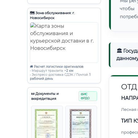
Мы рег
чтобы
🗺️ Зона обслуживания: г.
потреб
Новосибирск
🏛 Госу
данному
🚚
Расчет логистики оригиналов:
• Маршрут транзита:
~2 км
• Экспресс-доставка СДЭК / Почтой:
1
рабочий день
ОТД
📜 Документы и
ФИС
НАПР
аккредитация
ФРДО
Лесная
ТИП К
профес