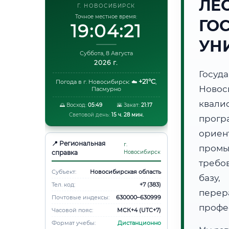
ЛЕ
Г. НОВОСИБИРСК
Точное местное время:
ГО
19:04:22
УН
Суббота, 8 Августа
2026 г.
Госуд
+21°C
Погода в г. Новосибирск:
☁️
,
Ново
Пасмурно
квали
🌅 Восход:
05:49
🌇 Закат:
21:17
Световой день:
15 ч. 28 мин.
прог
орие
📍 Региональная
г.
пром
справка
Новосибирск
требо
Субъект:
Новосибирская область
базу,
Тел. код:
+7 (383)
пере
Почтовые индексы:
630000–630999
профе
Часовой пояс:
МСК+4 (UTC+7)
Формат учебы:
Дистанционно