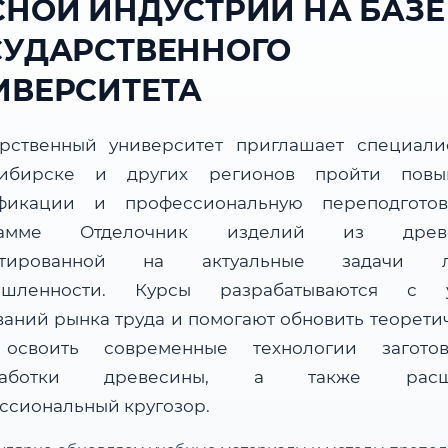
СНОЙ ИНДУСТРИИ НА БАЗЕ
СУДАРСТВЕННОГО
ИВЕРСИТЕТА
арственный университет приглашает специали
сибирске и других регионов пройти повы
фикации и профессиональную переподгото
рамме Отделочник изделий из древе
нтированной на актуальные задачи л
ышленности. Курсы разрабатываются с у
ваний рынка труда и помогают обновить теорети
 освоить современные технологии загот
работки древесины, а также расш
ссиональный кругозор.