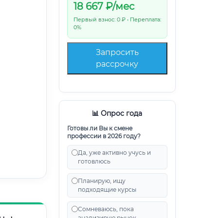
18 667
₽/мес
Первый взнос: 0 ₽ • Переплата:
0%
Запросить
рассрочку
📊 Опрос года
Готовы ли Вы к смене
профессии в 2026 году?
Да, уже активно учусь и
готовлюсь
Планирую, ищу
подходящие курсы
Сомневаюсь, пока
анализирую рынок