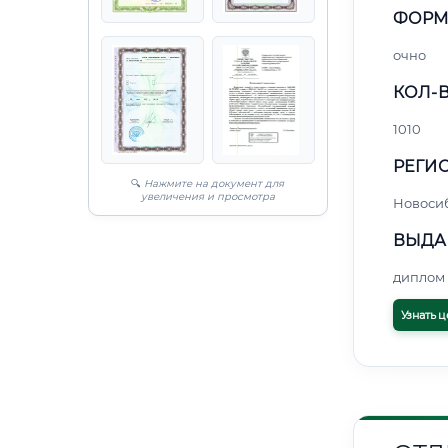
ФОРМ
очно
КОЛ-В
1010
РЕГИО
🔍
Нажмите на документ для
увеличения и просмотра
Новоси
ВЫДА
диплом 
Узнать ц