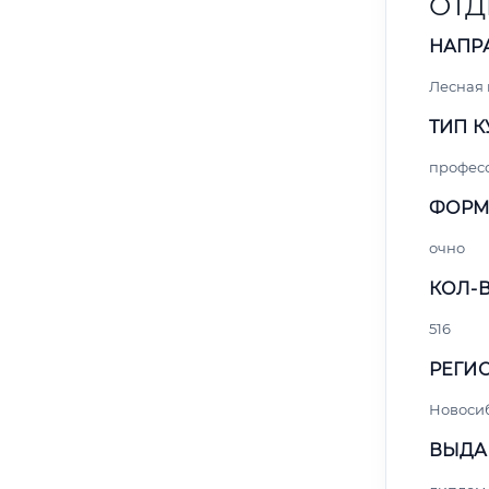
ОТД
НАПР
Лесная
ТИП К
профес
ФОРМ
очно
КОЛ-В
516
РЕГИО
Новоси
ВЫДА