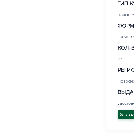
ТИП К
повыше
ФОРМ
заочно 
КОЛ-В
72
РЕГИО
Новоси
ВЫДА
удосто
Узнать ц