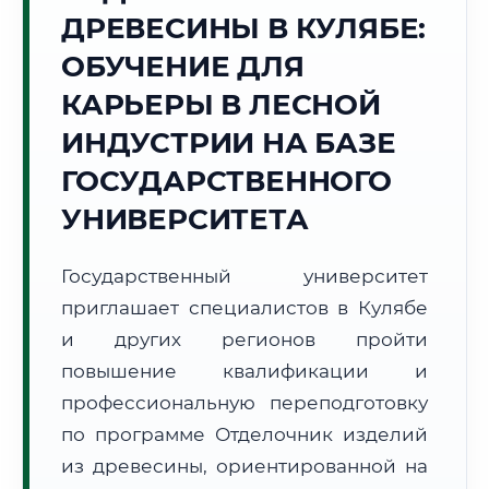
ДРЕВЕСИНЫ В КУЛЯБЕ:
Точное местное время:
09:39:48
ОБУЧЕНИЕ ДЛЯ
КАРЬЕРЫ В ЛЕСНОЙ
Пятница, 7 Августа
2026 г.
ИНДУСТРИИ НА БАЗЕ
+22°C
Погода в г. Куляб:
☀️
,
Ясно
ГОСУДАРСТВЕННОГО
🌅 Восход:
05:29
🌇 Закат:
19:24
УНИВЕРСИТЕТА
Световой день:
13 ч. 55 мин.
Государственный университет
📍 Региональная справка
г. Куляб
приглашает специалистов в Кулябе
Субъект:
Республика Таджикистан
и других регионов пройти
Тел. код:
+992 (3322)
повышение квалификации и
Почтовые индексы:
735300–735310
профессиональную переподготовку
Часовой пояс:
UTC+5
Формат учебы:
Дистанционно
по программе Отделочник изделий
из древесины, ориентированной на
🗺️ Зона обслуживания: г. Куляб