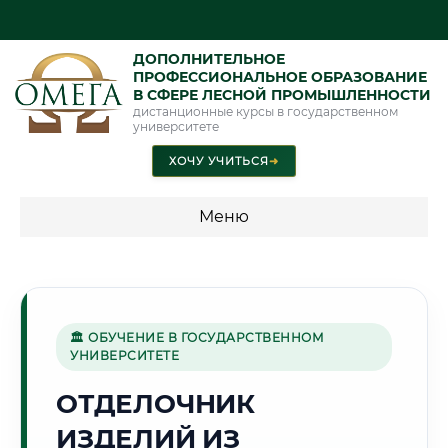
ДОПОЛНИТЕЛЬНОЕ
ПРОФЕССИОНАЛЬНОЕ ОБРАЗОВАНИЕ
В СФЕРЕ ЛЕСНОЙ ПРОМЫШЛЕННОСТИ
дистанционные курсы в государственном
университете
ХОЧУ УЧИТЬСЯ
➜
Меню
💰 ПРОГРАММЫ И СТОИМОСТЬ
Стоимость по программам обучения "Лесная
промышленность"
🏛 ОБУЧЕНИЕ В ГОСУДАРСТВЕННОМ
УНИВЕРСИТЕТЕ
ОТДЕЛОЧНИК
🏔️
ИЗДЕЛИЙ ИЗ
Г. КУЛЯБ