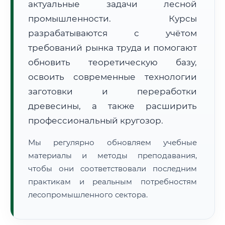
актуальные задачи лесной
промышленности. Курсы
разрабатываются с учётом
требований рынка труда и помогают
обновить теоретическую базу,
освоить современные технологии
🚚
Расчет логистики оригиналов:
• Маршрут транзита:
~2 146 км
заготовки и переработки
• Экспресс-доставка СДЭК / Почтой:
3–5 рабочих дней
древесины, а также расширить
📜 Документы и аккредитация
ФИС ФРДО
профессиональный кругозор.
Мы регулярно обновляем учебные
материалы и методы преподавания,
🔍
Нажмите на документ для увеличения и просмотра
чтобы они соответствовали последним
практикам и реальным потребностям
лесопромышленного сектора.