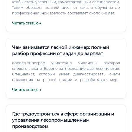
заменят специалиста.
чтобы стать уверенным, самостоятельным специалистом.
Таким образом, полный цикл от начала обучения до
профессиональной зрелости составляет около 6-8 лет.
Читать статью →
Чем занимается лесной инженер: полный
разбор профессии от задач до зарплат
Короед-типограф уничтожил миллионы гектаров
елового леса в Европе за последние два десятилетия.
Специалист, который умеет диагностировать очаги
поражения на ранней стадии и разрабатывать меры
борьбы — человек с редкими и востребованными
Читать статью →
знаниями. Умение работать с ArcGIS, QGIS, обрабатывать
данные лидара, интерпретировать космоснимки — это
сегодня отдельная специализация внутри
лесоинженерного дела.
Где трудоустроиться в сфере организации и
управления лесопромышленным
производством