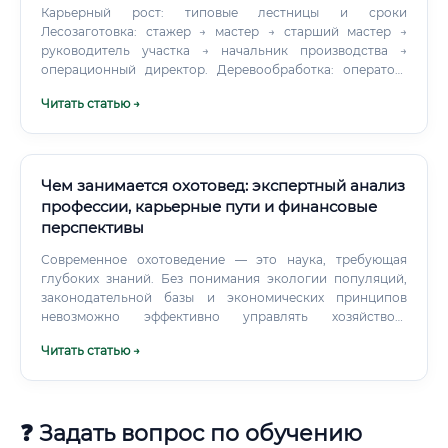
Карьерный рост: типовые лестницы и сроки
Лесозаготовка: стажер → мастер → старший мастер →
руководитель участка → начальник производства →
операционный директор. Деревообработка: оператор/
мастер → начальник смены → начальник цеха → директор
Читать статью →
завода.
Чем занимается охотовед: экспертный анализ
профессии, карьерные пути и финансовые
перспективы
Современное охотоведение — это наука, требующая
глубоких знаний. Без понимания экологии популяций,
законодательной базы и экономических принципов
невозможно эффективно управлять хозяйством.
Самообразование и практический опыт важны, но
Читать статью →
системная база, заложенная в ВУЗе или на качественных
курсах, является критическим фактором для
долгосрочного карьерного успеха.
❓ Задать вопрос по обучению