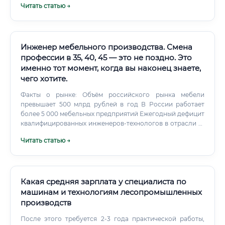
Читать статью →
организации и управлению лесопромышленным
производством Профессия формируется на стыке
нескольких дисциплин, поэтому пути в неё разные.
Специальность в вузах: «Организация и управление
лесопромышленным производством» — это
Инженер мебельного производства. Смена
самостоятельное направление подготовки.
профессии в 35, 40, 45 — это не поздно. Это
именно тот момент, когда вы наконец знаете,
чего хотите.
Факты о рынке: Объём российского рынка мебели
превышает 500 млрд рублей в год В России работает
более 5 000 мебельных предприятий Ежегодный дефицит
квалифицированных инженеров-технологов в отрасли —
тысячи вакансий Рост онлайн-продаж мебели
Читать статью →
стимулирует развитие производств ✅ Профессия
устойчиво входит в топ востребованных в
производственном секторе по данным крупнейших
платформ по трудоустройству. Не исчезнет ли профессия
из-за искусственного интеллекта 🤖 Это один из самых
Какая средняя зарплата у специалиста по
актуальных вопросов для тех, кто выбирает профессию
машинам и технологиям лесопромышленных
на долгосрочную перспективу. Объективный анализ: 💡
производств
Вывод: ИИ и автоматизация сделают работу инженера
мебельного производства более эффективной, но не
После этого требуется 2-3 года практической работы,