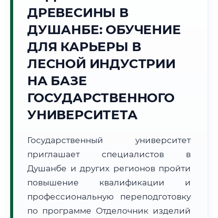
ДРЕВЕСИНЫ В
Точное местное время:
11:55:37
ДУШАНБЕ: ОБУЧЕНИЕ
ДЛЯ КАРЬЕРЫ В
Пятница, 7 Августа
2026 г.
ЛЕСНОЙ ИНДУСТРИИ
+32°C
Погода в г. Душанбе:
☀️
,
Ясно
НА БАЗЕ
🌅 Восход:
05:32
🌇 Закат:
19:29
ГОСУДАРСТВЕННОГО
Световой день:
13 ч. 57 мин.
УНИВЕРСИТЕТА
📍 Региональная справка
г. Душанбе
Государственный университет
Субъект:
Республика Таджикистан
приглашает специалистов в
Тел. код:
+992 (37)
Почтовые индексы:
734000–734065
Душанбе и других регионов пройти
Часовой пояс:
UTC+5
повышение квалификации и
Формат учебы:
Дистанционно
профессиональную переподготовку
по программе Отделочник изделий
🗺️ Зона обслуживания: г. Душанбе