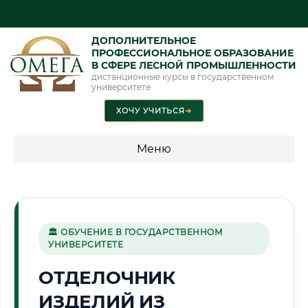
ДОПОЛНИТЕЛЬНОЕ
ПРОФЕССИОНАЛЬНОЕ ОБРАЗОВАНИЕ
В СФЕРЕ ЛЕСНОЙ ПРОМЫШЛЕННОСТИ
дистанционные курсы в государственном
университете
ХОЧУ УЧИТЬСЯ
➜
Меню
💰 ПРОГРАММЫ И СТОИМОСТЬ
Стоимость по программам обучения "Лесная
промышленность"
🏛 ОБУЧЕНИЕ В ГОСУДАРСТВЕННОМ
УНИВЕРСИТЕТЕ
ОТДЕЛОЧНИК
🏔️
ИЗДЕЛИЙ ИЗ
Г. ДУШАНБЕ