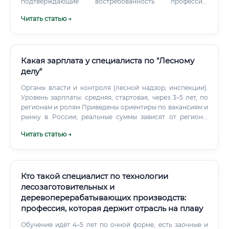
подтверждающие востребованность профессии:
Строительный бум и рост жилищного строительства →
Читать статью →
спрос на мебель Развитие гостиничного и ресторанного
бизнеса Рост интереса к индивидуальным решениям и
мебели на заказ Импортозамещение в мебельной
отрасли Развитие e-commerce и продаж мебели онлайн
Исчезнет ли профессия из-за искусственного интеллекта
Какая зарплата у специалиста по "Лесному
🤖 Этот вопрос волнует многих. ИИ-инструменты
делу"
(Midjourney, DALL-E, специализированные CAD-системы с
Органы власти и контроля (лесной надзор, инспекции).
нейросетями) действительно меняют профессию.
Уровень зарплаты: средняя, стартовая, через 3–5 лет, по
регионам и ролям Приведены ориентиры по вакансиям и
рынку в России; реальные суммы зависят от региона,
квалификации, графика, сезонных премий и северных
Читать статью →
надбавок. Зарплаты по ролям и регионам (руб./мес.,
брутто) Средняя зарплата специалиста по лесному делу
по стране: 80 000–120 000 руб./мес.
Кто такой специалист по технологии
лесозаготовительных и
деревоперерабатывающих производств:
профессия, которая держит отрасль на плаву
Обучение идёт 4–5 лет по очной форме, есть заочные и