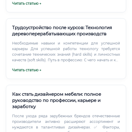
Читать статью →
📋 Контроль лесозаготовительных бригад и техники 📋
Расчёт себестоимости кубометра древесины 📋 Поиск
рынков сбыта — внутренних и внешних 📋
Взаимодействие с Рослесхозом и региональными
органами 📋 Анализ цен на пиломатериалы, фанеру,
Трудоустройство после курсов: Технология
целлюлозу 📋 Управление персоналом лесного
деревоперерабатывающих производств
предприятия 📋 Оценка инвестиционных проектов в
Необходимые навыки и компетенции для успешной
деревообработке Отдельный пласт работы — экспорт.
карьеры Для успешной работы технологу требуется
сочетание технических знаний (hard skills) и личностных
качеств (soft skills). Путь в профессию: С чего начать и как
быстро освоить Существует два основных пути
Читать статью →
вхождения в профессию: Классический (через ВУЗ/ССУЗ):
Получение высшего или среднего специального
образования по направлениям «Технология
деревообработки», «Лесоинженерное дело».
Как стать дизайнером мебели: полное
руководство по профессии, карьере и
заработку
После ухода ряда зарубежных брендов отечественные
производители активно расширяют ассортимент и
нуждаются в талантливых дизайнерах. ✅ Факторы,