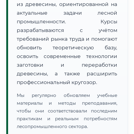
из древесины, ориентированной на
актуальные задачи лесной
промышленности. Курсы
разрабатываются с учётом
требований рынка труда и помогают
обновить теоретическую базу,
🚚
Расчет логистики оригиналов:
• Маршрут транзита:
~2 119 км
• Экспресс-доставка СДЭК / Почтой:
3–5 рабочих дней
освоить современные технологии
заготовки и переработки
📜 Документы и аккредитация
ФИС ФРДО
древесины, а также расширить
профессиональный кругозор.
Мы регулярно обновляем учебные
🔍
Нажмите на документ для увеличения и просмотра
материалы и методы преподавания,
чтобы они соответствовали последним
практикам и реальным потребностям
лесопромышленного сектора.