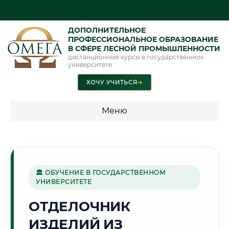
ДОПОЛНИТЕЛЬНОЕ
ПРОФЕССИОНАЛЬНОЕ ОБРАЗОВАНИЕ
В СФЕРЕ ЛЕСНОЙ ПРОМЫШЛЕННОСТИ
дистанционные курсы в государственном
университете
ХОЧУ УЧИТЬСЯ
➜
Меню
💰 ПРОГРАММЫ И СТОИМОСТЬ
Стоимость по программам обучения "Лесная
промышленность"
🏛 ОБУЧЕНИЕ В ГОСУДАРСТВЕННОМ
УНИВЕРСИТЕТЕ
ОТДЕЛОЧНИК
🏭
ИЗДЕЛИЙ ИЗ
Г. ЧЕРЕПОВЕЦ