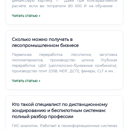
финансовую картину: ✅ Даже при консервативном
расчёте: если вы потратили 80 000 ₽ на обучение и
получаете 55 000 ₽ в месяц — вложения окупятся за 1,5–2
Читать статью →
месяца работы. Это исключительно высокий показатель
возврата инвестиций.
Сколько можно получать в
лесопромышленном бизнесе
Первичная переработка: лесопилки, заготовка
пиломатериалов, производство шпона. Глубокая
переработка: ЦБК (целлюлозно-бумажные комбинаты),
производство плит (OSB, MDF, ДСП), фанеры, CLT и иных
конструкционных материалов, брикетов и пеллет.
Читать статью →
Готовая продукция: мебель, столярные изделия,
упаковка, tar&pack.
Кто такой специалист по дистанционному
зондированию и беспилотным системам:
полный разбор профессии
ГИС-аналитик: Работает в геоинформационных системах