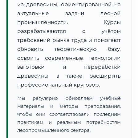
из древесины, ориентированной на
актуальные задачи лесной
промышленности. Курсы
разрабатываются с учётом
требований рынка труда и помогают
обновить теоретическую базу,
🚚
Расчет логистики оригиналов:
• Маршрут транзита:
~2 705 км
• Экспресс-доставка СДЭК / Почтой:
4–6 рабочих дней
освоить современные технологии
заготовки и переработки
📜 Документы и аккредитация
ФИС ФРДО
древесины, а также расширить
профессиональный кругозор.
Мы регулярно обновляем учебные
🔍
Нажмите на документ для увеличения и просмотра
материалы и методы преподавания,
чтобы они соответствовали последним
практикам и реальным потребностям
лесопромышленного сектора.