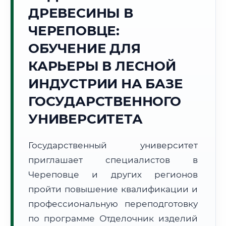
ДРЕВЕСИНЫ В
Точное местное время:
20:01:33
ЧЕРЕПОВЦЕ:
ОБУЧЕНИЕ ДЛЯ
Пятница, 7 Августа
2026 г.
КАРЬЕРЫ В ЛЕСНОЙ
+19°C
Погода в г. Череповец:
☁️
,
Пасмурно
ИНДУСТРИИ НА БАЗЕ
🌅 Восход:
04:28
🌇 Закат:
20:39
ГОСУДАРСТВЕННОГО
Световой день:
16 ч. 11 мин.
УНИВЕРСИТЕТА
📍 Региональная справка
г. Череповец
Государственный университет
Субъект:
Вологодская область
приглашает специалистов в
Тел. код:
+7 (8202)
Почтовые индексы:
162600–162699
Череповце и других регионов
Часовой пояс:
МСК (UTC+3)
пройти повышение квалификации и
Формат учебы:
Дистанционно
профессиональную переподготовку
по программе Отделочник изделий
🗺️ Зона обслуживания: г. Череповец