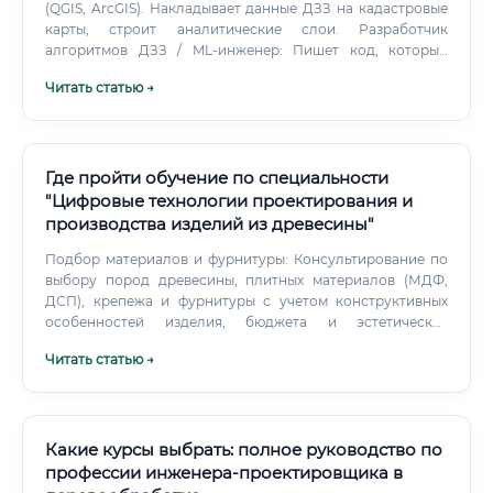
(QGIS, ArcGIS). Накладывает данные ДЗЗ на кадастровые
карты, строит аналитические слои. Разработчик
алгоритмов ДЗЗ / ML-инженер: Пишет код, который
автоматически находит свалки, вырубки лесов или
Читать статью →
дефекты ЛЭП на космических снимках.
Где пройти обучение по специальности
"Цифровые технологии проектирования и
производства изделий из древесины"
Подбор материалов и фурнитуры: Консультирование по
выбору пород древесины, плитных материалов (МДФ,
ДСП), крепежа и фурнитуры с учетом конструктивных
особенностей изделия, бюджета и эстетических
требований. Технологический контроль: Сопровождение
Читать статью →
производственного процесса, контроль качества на всех
этапах — от раскроя заготовок до финишной сборки.
Взаимодействие с другими отделами: Тесное
сотрудничество с дизайнерами, менеджерами по
продажам, производственным персоналом и
Какие курсы выбрать: полное руководство по
заказчиками для точного выполнения поставленных
профессии инженера-проектировщика в
задач.