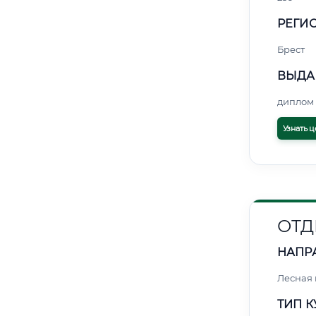
РЕГИО
Брест
ВЫДА
диплом 
Узнать ц
ОТД
НАПР
Лесная
ТИП К