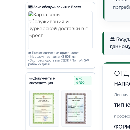
потреб
🗺️ Зона обслуживания: г. Брест
🏛 Госу
данному
🚚
Расчет логистики оригиналов:
• Маршрут транзита:
~3 805 км
• Экспресс-доставка СДЭК / Почтой:
5–7
рабочих дней
ОТД
📜 Документы и
ФИС
аккредитация
ФРДО
НАПР
Лесная
ТИП К
профес
ФОРМ