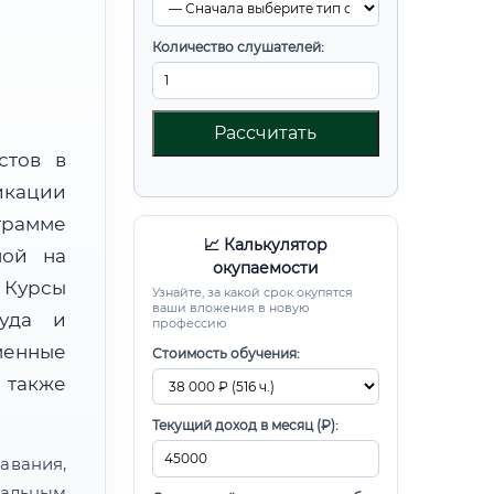
Количество слушателей:
Рассчитать
стов в
икации
рамме
📈 Калькулятор
ной на
окупаемости
Курсы
Узнайте, за какой срок окупятся
ваши вложения в новую
руда и
профессию
менные
Стоимость обучения:
 также
Текущий доход в месяц (₽):
авания,
альным