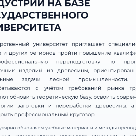
ДУСТРИИ НА БАЗЕ
СУДАРСТВЕННОГО
ИВЕРСИТЕТА
арственный университет приглашает специали
е и других регионов пройти повышение квалиф
офессиональную переподготовку по прог
очник изделий из древесины, ориентирован
альные задачи лесной промышленности. 
батываются с учётом требований рынка т
ают обновить теоретическую базу, освоить совре
логии заготовки и переработки древесины, а
рить профессиональный кругозор.
улярно обновляем учебные материалы и методы препод
 они соответствовали последним практикам и ре