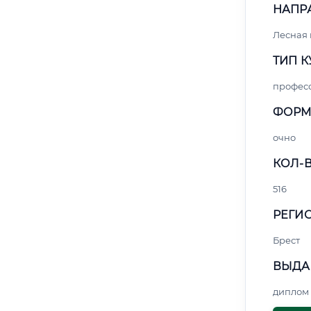
НАПР
Лесная
ТИП К
профес
ФОРМ
очно
КОЛ-В
516
РЕГИО
Брест
ВЫДА
диплом 