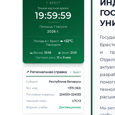
ИН
Г. БРЕСТ
Точное местное время:
ГО
20:00:00
УН
Пятница, 7 Августа
2026 г.
Госуд
+22°C
Погода в г. Брест:
☁️
,
Брест
Пасмурно
и пр
🌅 Восход:
05:56
🌇 Закат:
21:05
Световой день:
15 ч. 9 мин.
Отдел
акту
📍 Региональная справка
г. Брест
разра
помог
Субъект:
Республика Беларусь
Тел. код:
+375 (162)
техно
Почтовые индексы:
224000–224033
расши
Часовой пояс:
UTC+3
Формат учебы:
Дистанционно
Мы рег
чтобы