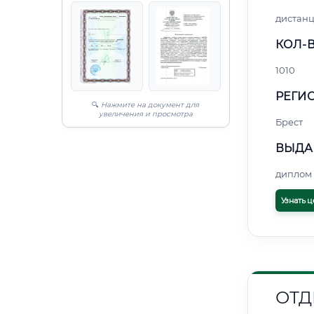
дистан
КОЛ-В
1010
РЕГИО
🔍
Нажмите на документ для
увеличения и просмотра
Брест
ВЫДА
диплом 
Узнать ц
ОТД