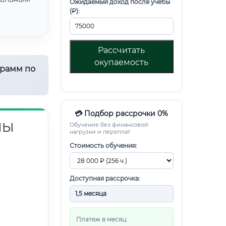
Ожидаемый доход после учебы
(₽):
Рассчитать
окупаемость
грамм по
💳 Подбор рассрочки 0%
НЫ
Обучение без финансовой
нагрузки и переплат
Стоимость обучения:
Доступная рассрочка:
Платеж в месяц: