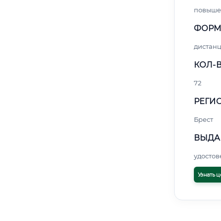
повыше
ФОРМ
дистан
КОЛ-В
72
РЕГИО
Брест
ВЫДА
удосто
Узнать ц