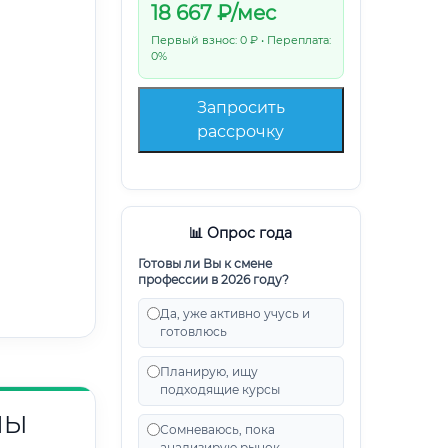
18 667
₽/мес
Первый взнос: 0 ₽ • Переплата:
0%
Запросить
рассрочку
📊 Опрос года
Готовы ли Вы к смене
профессии в 2026 году?
Да, уже активно учусь и
готовлюсь
Планирую, ищу
подходящие курсы
НЫ
Сомневаюсь, пока
анализирую рынок