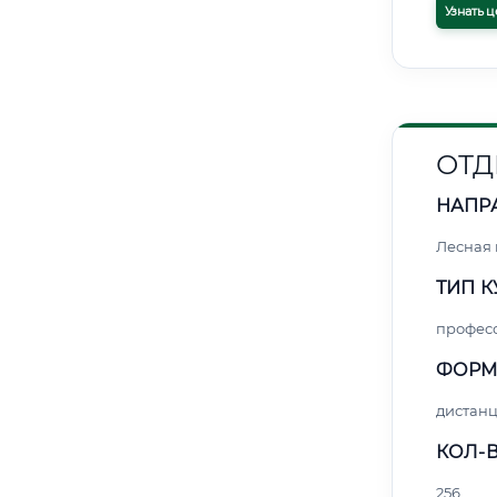
Узнать ц
ОТД
НАПР
Лесная
ТИП К
профес
ФОРМ
дистан
КОЛ-В
256