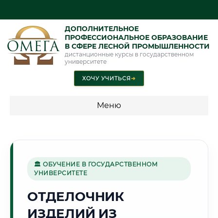
ДОПОЛНИТЕЛЬНОЕ
ПРОФЕССИОНАЛЬНОЕ ОБРАЗОВАНИЕ
В СФЕРЕ ЛЕСНОЙ ПРОМЫШЛЕННОСТИ
дистанционные курсы в государственном
университете
ХОЧУ УЧИТЬСЯ
➜
Меню
💰 ПРОГРАММЫ И СТОИМОСТЬ
Стоимость по программам обучения "Лесная
промышленность"
🏛 ОБУЧЕНИЕ В ГОСУДАРСТВЕННОМ
УНИВЕРСИТЕТЕ
ОТДЕЛОЧНИК
🏢
ИЗДЕЛИЙ ИЗ
Г. БАЛАШИХА