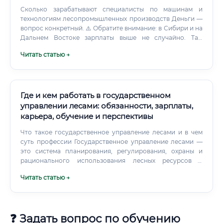
Сколько зарабатывают специалисты по машинам и
технологиям лесопромышленных производств Деньги —
вопрос конкретный. ⚠️ Обратите внимание: в Сибири и на
Дальнем Востоке зарплаты выше не случайно. Там
сосредоточена значительная часть лесозаготовки
Читать статью →
страны, условия работы тяжелее, и компании вынуждены
привлекать специалистов финансово.
Где и кем работать в государственном
управлении лесами: обязанности, зарплаты,
карьера, обучение и перспективы
Что такое государственное управление лесами и в чем
суть профессии Государственное управление лесами —
это система планирования, регулирования, охраны и
рационального использования лесных ресурсов в
интересах общества и экономики. Специалисты в этой
Читать статью →
сфере обеспечивают законность пользования лесами,
устойчивость лесохозяйственной деятельности,
сохранение биоразнообразия, профилактику и тушение
лесных пожаров, а также выполнение международных и
❓ Задать вопрос по обучению
национальных климатических обязательств.