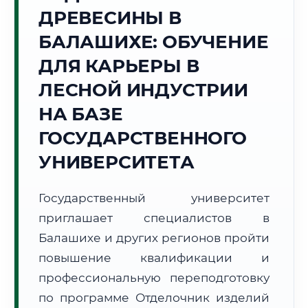
ДРЕВЕСИНЫ В
Точное местное время:
07:18:59
БАЛАШИХЕ: ОБУЧЕНИЕ
ДЛЯ КАРЬЕРЫ В
Пятница, 7 Августа
2026 г.
ЛЕСНОЙ ИНДУСТРИИ
+22°C
Погода в г. Балашиха:
🌤️
,
Преимущественно ясно
НА БАЗЕ
🌅 Восход:
04:44
🌇 Закат:
20:23
ГОСУДАРСТВЕННОГО
Световой день:
15 ч. 39 мин.
УНИВЕРСИТЕТА
📍 Региональная справка
г. Балашиха
Государственный университет
Субъект:
Московская область
приглашает специалистов в
Тел. код:
+7 (495/498)
Почтовые индексы:
143900–143999
Балашихе и других регионов пройти
Часовой пояс:
МСК (UTC+3)
повышение квалификации и
Формат учебы:
Дистанционно
профессиональную переподготовку
по программе Отделочник изделий
🗺️ Зона обслуживания: г. Балашиха