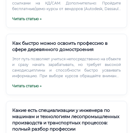
ссылками на КД/CAM. Дополнительно: Пройдите
бесплатные/демо‑курсы от вендоров (Autodesk, Dassault,
Biesse/Homag).
Читать статью →
Как быстро можно освоить профессию в
сфере деревянного домостроения
Этот путь позволяет учиться непосредственно на объекте
и сразу начать зарабатывать, но требует высокой
самодисциплины и способности быстро усваивать
информацию. При выборе курсов обращайте внимание
на следующие аспекты: Практическая направленность:
Читать статью →
Не менее 70% учебного времени должно быть отведено
практике. Материально-техническая база: Наличие у
учебного центра собственной мастерской, полигона,
современного инструмента.
Какие есть специализации у инженера по
машинам и технологиям лесопромышленных
производств и транспортных процессов:
полный разбор профессии