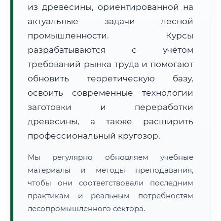
из древесины, ориентированной на
актуальные задачи лесной
промышленности. Курсы
разрабатываются с учётом
требований рынка труда и помогают
обновить теоретическую базу,
🚚
Расчет логистики оригиналов:
• Маршрут транзита:
~2 790 км
• Экспресс-доставка СДЭК / Почтой:
4–6 рабочих дней
освоить современные технологии
заготовки и переработки
📜 Документы и аккредитация
ФИС ФРДО
древесины, а также расширить
профессиональный кругозор.
Мы регулярно обновляем учебные
🔍
Нажмите на документ для увеличения и просмотра
материалы и методы преподавания,
чтобы они соответствовали последним
практикам и реальным потребностям
лесопромышленного сектора.