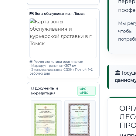
пере
профе
🗺️ Зона обслуживания: г. Томск
Мы рег
чтобы
потреб
🚚
Расчет логистики оригиналов:
• Маршрут транзита:
~207 км
• Экспресс-доставка СДЭК / Почтой:
1–2
🏛 Госу
рабочих дня
данному
📜 Документы и
ФИС
аккредитация
ФРДО
ОРГ
ЛЕ
ПР