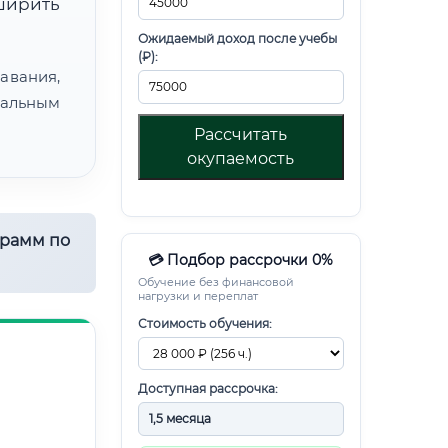
ирить
Ожидаемый доход после учебы
(₽):
авания,
альным
Рассчитать
окупаемость
грамм по
💳 Подбор рассрочки 0%
Обучение без финансовой
нагрузки и переплат
Стоимость обучения:
Доступная рассрочка: