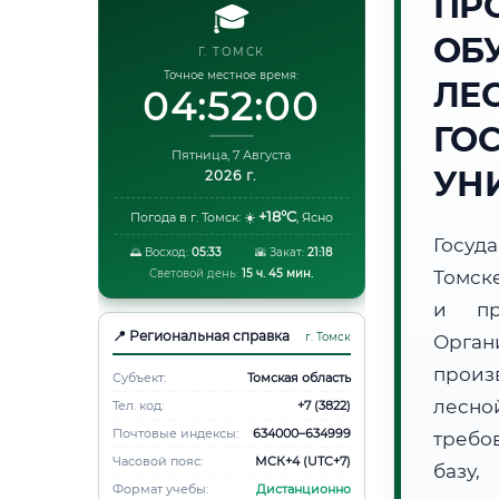
ПР
🎓
ОБ
Г. ТОМСК
Точное местное время:
ЛЕ
04:52:01
ГО
Пятница, 7 Августа
УН
2026 г.
+18°C
Погода в г. Томск:
☀️
,
Ясно
Госуд
🌅 Восход:
05:33
🌇 Закат:
21:18
Световой день:
15 ч. 45 мин.
Томск
и пр
📍 Региональная справка
г. Томск
Орга
произ
Субъект:
Томская область
лесно
Тел. код:
+7 (3822)
Почтовые индексы:
634000–634999
требо
Часовой пояс:
МСК+4 (UTC+7)
базу,
Формат учебы:
Дистанционно