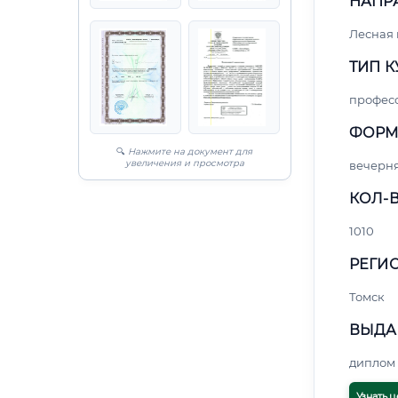
НАПР
Лесная
ТИП К
профес
ФОРМ
🔍
Нажмите на документ для
увеличения и просмотра
вечерн
КОЛ-В
1010
РЕГИО
Томск
ВЫДА
диплом 
Узнать ц