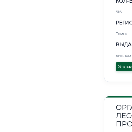
КОЛ-В
516
РЕГИО
Томск
ВЫДА
диплом 
Узнать ц
ОРГ
ЛЕ
ПР