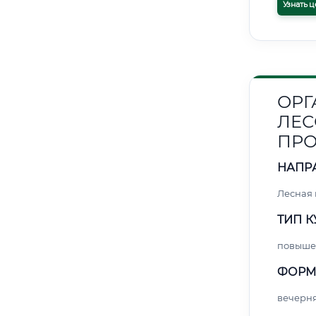
Узнать ц
ОРГ
ЛЕ
ПР
НАПР
Лесная
ТИП К
повыше
ФОРМ
вечерн