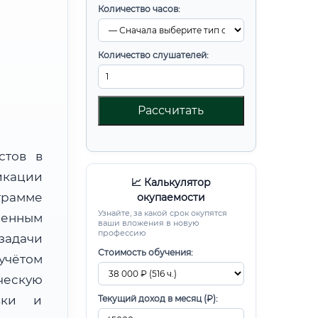
Количество часов:
Количество слушателей:
Рассчитать
стов в
икации
📈 Калькулятор
рамме
окупаемости
Узнайте, за какой срок окупятся
енным
ваши вложения в новую
профессию
задачи
Стоимость обучения:
учётом
ческую
овки и
Текущий доход в месяц (₽):