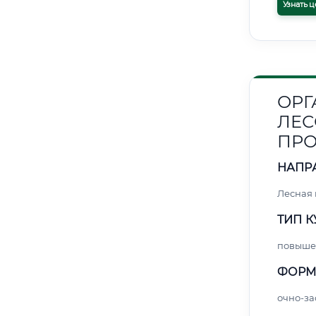
Узнать ц
ОРГ
ЛЕ
ПР
НАПР
Лесная
ТИП К
повыше
ФОРМ
очно-за