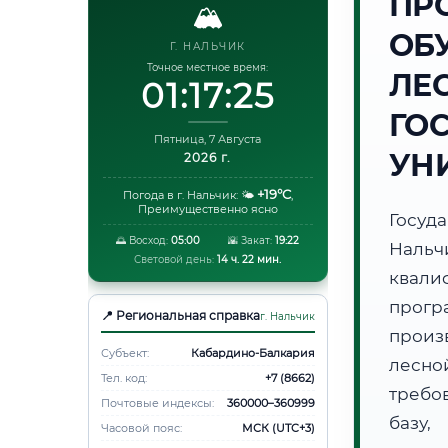
ПР
🏔️
ОБ
Г. НАЛЬЧИК
Точное местное время:
ЛЕ
01:17:26
ГО
Пятница, 7 Августа
УН
2026 г.
+19°C
Погода в г. Нальчик:
🌤️
,
Преимущественно ясно
Госуд
🌅 Восход:
05:00
🌇 Закат:
19:22
Наль
Световой день:
14 ч. 22 мин.
квали
прогр
📍 Региональная справка
г. Нальчик
произ
Субъект:
Кабардино-Балкария
лесно
Тел. код:
+7 (8662)
требо
Почтовые индексы:
360000–360999
базу,
Часовой пояс:
МСК (UTC+3)