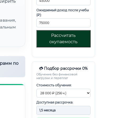
ирить
Ожидаемый доход после учебы
(₽):
авания,
альным
Рассчитать
окупаемость
грамм по
💳 Подбор рассрочки 0%
Обучение без финансовой
нагрузки и переплат
Стоимость обучения:
Доступная рассрочка: