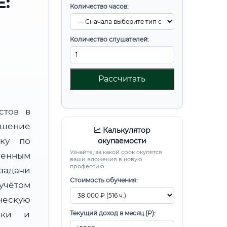
:
Количество часов:
Количество слушателей:
Рассчитать
стов в
шение
📈 Калькулятор
вку по
окупаемости
Узнайте, за какой срок окупятся
ленным
ваши вложения в новую
профессию
задачи
Стоимость обучения:
учётом
ческую
овки и
Текущий доход в месяц (₽):