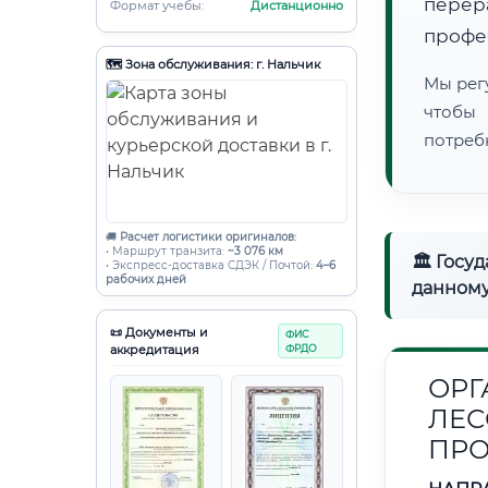
пере
Формат учебы:
Дистанционно
профе
🗺️ Зона обслуживания: г. Нальчик
Мы рег
чтобы
потреб
🚚
Расчет логистики оригиналов:
• Маршрут транзита:
~3 076 км
🏛 Госу
• Экспресс-доставка СДЭК / Почтой:
4–6
рабочих дней
данному
📜 Документы и
ФИС
аккредитация
ФРДО
ОРГ
ЛЕ
ПР