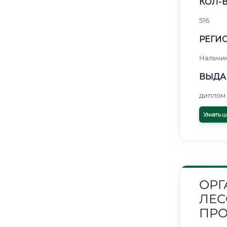
КОЛ-В
516
РЕГИО
Нальчи
ВЫДА
диплом 
Узнать ц
ОРГ
ЛЕ
ПР