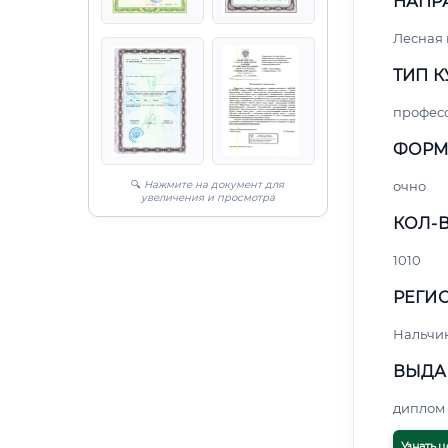
НАПР
Лесная
ТИП К
профес
ФОРМ
🔍
Нажмите на документ для
очно
увеличения и просмотра
КОЛ-В
1010
РЕГИО
Нальчи
ВЫДА
диплом 
Узнать ц