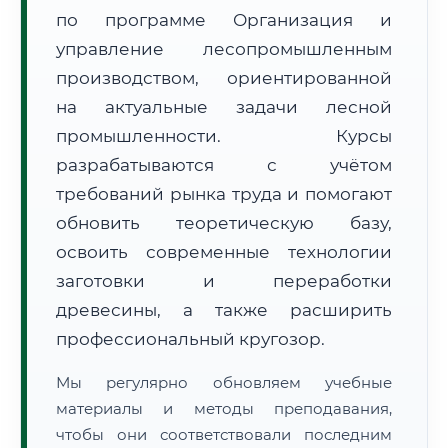
по программе Организация и
управление лесопромышленным
производством, ориентированной
на актуальные задачи лесной
🚚
Расчет логистики оригиналов:
промышленности. Курсы
• Маршрут транзита:
~2 870 км
• Экспресс-доставка СДЭК / Почтой:
4–6 рабочих дней
разрабатываются с учётом
требований рынка труда и помогают
📜 Документы и аккредитация
ФИС ФРДО
обновить теоретическую базу,
освоить современные технологии
заготовки и переработки
🔍
Нажмите на документ для увеличения и просмотра
древесины, а также расширить
профессиональный кругозор.
Мы регулярно обновляем учебные
материалы и методы преподавания,
чтобы они соответствовали последним