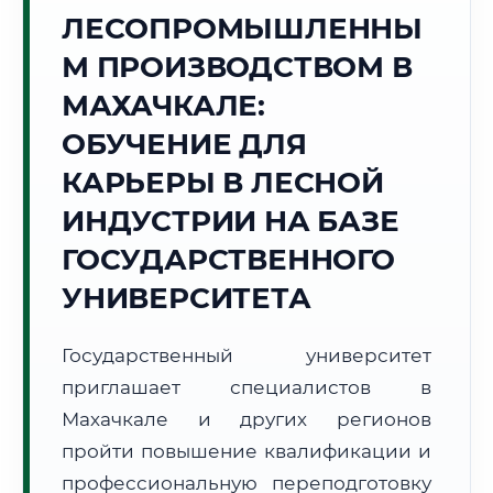
ЛЕСОПРОМЫШЛЕННЫ
Точное местное время:
02:29:25
М ПРОИЗВОДСТВОМ В
МАХАЧКАЛЕ:
Пятница, 7 Августа
2026 г.
ОБУЧЕНИЕ ДЛЯ
🌅 Восход:
--:--
🌇 Закат:
--:--
КАРЬЕРЫ В ЛЕСНОЙ
Световой день:
--
ИНДУСТРИИ НА БАЗЕ
📍 Региональная справка
г. Махачкала
ГОСУДАРСТВЕННОГО
Субъект:
Республика Дагестан
УНИВЕРСИТЕТА
Тел. код:
+7 (8722)
Почтовые индексы:
367000–367999
Государственный университет
Часовой пояс:
МСК (UTC+3)
приглашает специалистов в
Формат учебы:
Дистанционно
Махачкале и других регионов
пройти повышение квалификации и
🗺️ Зона обслуживания: г. Махачкала
профессиональную переподготовку