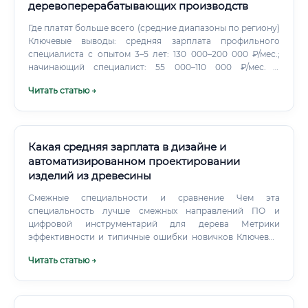
машинам лесозаготовок Вопрос, ради которого многие и
деревоперерабатывающих производств
читают эту статью.
Где платят больше всего (средние диапазоны по региону)
Ключевые выводы: средняя зарплата профильного
специалиста с опытом 3–5 лет: 130 000–200 000 ₽/мес.;
начинающий специалист: 55 000–110 000 ₽/мес. в
заводских ролях и до 140 000 ₽ у операторов вахты;
Читать статью →
максимум платят за вахтовую работу на современной
технике и за управленческие позиции на крупных
производственных площадках. Как начать карьеру:
образование, first job roadmap, без опыта Базовые
траектории: Профобразование: колледж (СПО) по
Какая средняя зарплата в дизайне и
специальностям «Технология деревообработки»,
автоматизированном проектировании
«Машинист лесозаготовительных машин», «Оператор
изделий из древесины
деревообрабатывающих станков».
Смежные специальности и сравнение Чем эта
специальность лучше смежных направлений ПО и
цифровой инструментарий для дерева Метрики
эффективности и типичные ошибки новичков Ключевые
метрики: КПД листового материала (выход), целевой >
Читать статью →
85% для ДСП/МДФ при серийном раскрое. Количество
доработок после первой сборки (стремиться к 0–1).
Время цикла от брифа до комплекта КД/CAM (нормативы
компания‑зависимы).