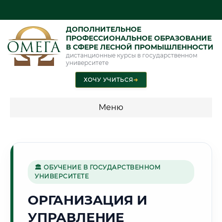
ДОПОЛНИТЕЛЬНОЕ
ПРОФЕССИОНАЛЬНОЕ ОБРАЗОВАНИЕ
В СФЕРЕ ЛЕСНОЙ ПРОМЫШЛЕННОСТИ
дистанционные курсы в государственном
университете
ХОЧУ УЧИТЬСЯ
➜
Меню
💰 ПРОГРАММЫ И СТОИМОСТЬ
Стоимость по программам обучения "Лесная
промышленность"
🏛 ОБУЧЕНИЕ В ГОСУДАРСТВЕННОМ
УНИВЕРСИТЕТЕ
ОРГАНИЗАЦИЯ И
🏔️
УПРАВЛЕНИЕ
Г. МАХАЧКАЛА