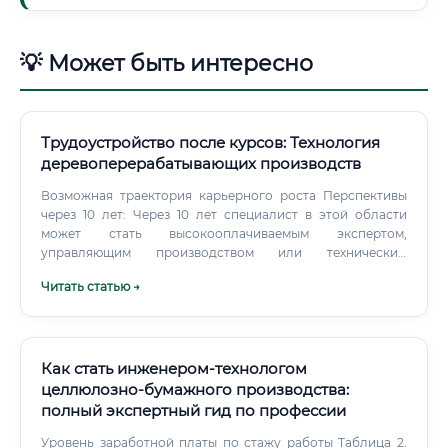
💡 Может быть интересно
Трудоустройство после курсов: Технология
деревоперерабатывающих производств
Возможная траектория карьерного роста Перспективы
через 10 лет: Через 10 лет специалист в этой области
может стать высокооплачиваемым экспертом,
управляющим производством или техническим
директором. Альтернативный путь — открытие
Читать статью →
собственного производственного бизнеса, так как
технолог обладает всеми необходимыми знаниями для
его организации. Спрос на таких специалистов будет
только расти в связи с развитием строительства, трендом
на экологичные материалы и необходимостью
Как стать инженером-технологом
модернизации старых производств.
целлюлозно-бумажного производства:
полный экспертный гид по профессии
Уровень заработной платы по стажу работы Таблица 2.