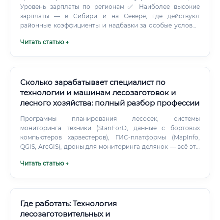
Уровень зарплаты по регионам ✅ Наиболее высокие
зарплаты — в Сибири и на Севере, где действуют
районные коэффициенты и надбавки за особые условия
труда. Специалисты крупных холдингов (Группа «Илим»,
Читать статью →
Segezha) дополнительно получают ДМС, жильё,
компенсацию переезда.
Сколько зарабатывает специалист по
технологии и машинам лесозаготовок и
лесного хозяйства: полный разбор профессии
Программы планирования лесосек, системы
мониторинга техники (StanForD, данные с бортовых
компьютеров харвестеров), ГИС-платформы (MapInfo,
QGIS, ArcGIS), дроны для мониторинга делянок — всё это
часть современного рабочего инструментария. Умение
Читать статью →
договариваться с лесничим, который требует
соблюдения каждой нормы лесоводственного
наставления, и одновременно — с директором
производства, который хочет увеличить план на 20% —
это серьёзное искусство балансирования интересов.
Где работать: Технология
Сколько зарабатывают специалисты по технологии и
лесозаготовительных и