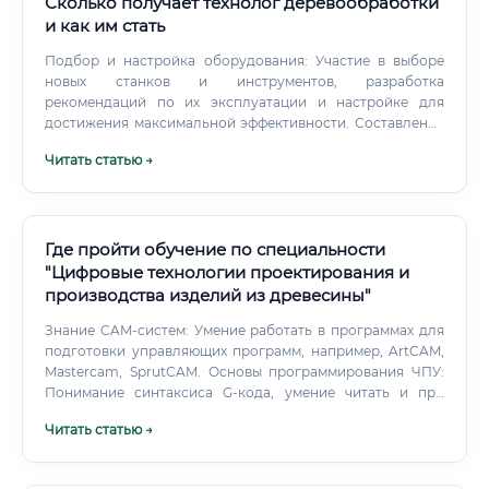
Кирова (СПбГЛТУ) 🎓 Северный (Арктический)
Сколько получает технолог деревообработки
федеральный университет (САФУ, Архангельск) 🎓
и как им стать
Сыктывкарский лесной институт (филиал СПбГЛТУ) 🎓
Подбор и настройка оборудования: Участие в выборе
Казанский национальный исследовательский
новых станков и инструментов, разработка
технологический университет (КНИТУ) 🎓 Уральский
рекомендаций по их эксплуатации и настройке для
лесотехнический университет (УГЛТУ, Екатеринбург)
достижения максимальной эффективности. Составление
Курсы переподготовки и повышения квалификации: 📋
технической документации: Разработка технологических
«Технология целлюлозно-бумажного производства» —
Читать статью →
карт, инструкций для рабочих, регламентов, схем и
очные и дистанционные программы в профильных вузах
спецификаций.
📋 Корпоративное обучение на крупных предприятиях
(Группа «Илим», Mondi, Segezha Group — имеют
собственные учебные центры) 📋 Курсы на платформах
Где пройти обучение по специальности
ДПО (дополнительное профессиональное образование)
при технических университетах 📋 Онлайн-курсы на
"Цифровые технологии проектирования и
образовательных платформах (Coursera, Stepik — базовая
производства изделий из древесины"
химия, технологии, автоматизация) Критерии выбора
Знание CAM-систем: Умение работать в программах для
курсов: ✅ Наличие государственной аккредитации и
подготовки управляющих программ, например, ArtCAM,
документа об образовании ✅ Практическая
Mastercam, SprutCAM. Основы программирования ЧПУ:
направленность — доля практики не менее 40% ✅ Связи с
Понимание синтаксиса G-кода, умение читать и при
работодателями отрасли ✅ Актуальность программы (не
необходимости корректировать управляющие
старше 3–5 лет) ✅ Отзывы выпускников и реальные кейсы
Читать статью →
программы вручную.
трудоустройства Можно ли войти в профессию без опыта
✅ Да, войти в профессию без опыта возможно — при
наличии профильного образования.