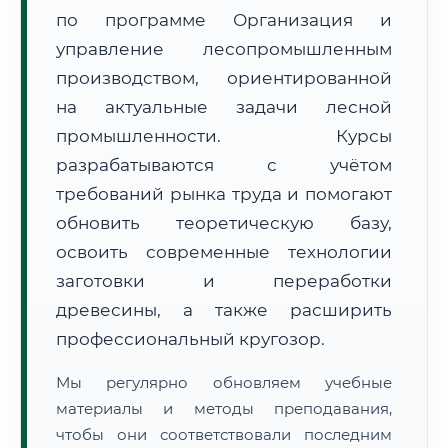
по программе Организация и
управление лесопромышленным
производством, ориентированной
на актуальные задачи лесной
промышленности. Курсы
🚚
Расчет логистики оригиналов:
разрабатываются с учётом
• Маршрут транзита:
~2 607 км
• Экспресс-доставка СДЭК / Почтой:
4–6 рабочих дней
требований рынка труда и помогают
обновить теоретическую базу,
📜 Документы и аккредитация
ФИС ФРДО
освоить современные технологии
заготовки и переработки
древесины, а также расширить
🔍
Нажмите на документ для увеличения и просмотра
профессиональный кругозор.
Мы регулярно обновляем учебные
материалы и методы преподавания,
чтобы они соответствовали последним