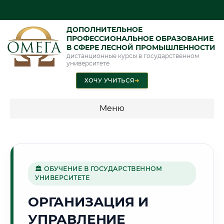
ДОПОЛНИТЕЛЬНОЕ
ПРОФЕССИОНАЛЬНОЕ ОБРАЗОВАНИЕ
В СФЕРЕ ЛЕСНОЙ ПРОМЫШЛЕННОСТИ
дистанционные курсы в государственном
университете
ХОЧУ УЧИТЬСЯ
➜
Меню
💰 ПРОГРАММЫ И СТОИМОСТЬ
Стоимость по программам обучения "Лесная
промышленность"
🏛 ОБУЧЕНИЕ В ГОСУДАРСТВЕННОМ
УНИВЕРСИТЕТЕ
ОРГАНИЗАЦИЯ И
🐟
УПРАВЛЕНИЕ
Г. АСТРАХАНЬ