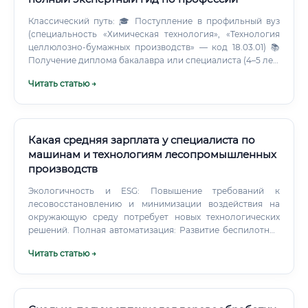
Классический путь: 🎓 Поступление в профильный вуз
(специальность «Химическая технология», «Технология
целлюлозно-бумажных производств» — код 18.03.01) 📚
Получение диплома бакалавра или специалиста (4–5 лет)
🔬 Прохождение производственной практики на ЦБК 💼
Читать статью →
Трудоустройство на должность техника-технолога или
технолога участка 📈 Накопление опыта и карьерный
рост Ускоренный путь (для специалистов со смежным
образованием): ✅ Наличие технического или
химического базового образования 📋 Прохождение
Какая средняя зарплата у специалиста по
курсов профессиональной переподготовки (от 3 до 6
машинам и технологиям лесопромышленных
месяцев) 🔎 Трудоустройство на начальную позицию с
производств
последующим ростом Какие документы нужны для
трудоустройства ⚠️ Для официального трудоустройства
Экологичность и ESG: Повышение требований к
на должность инженера-технолога ЦБП потребуется
лесовосстановлению и минимизации воздействия на
следующий пакет документов: Как быстро можно
окружающую среду потребует новых технологических
освоить профессию ⚠️ Скорость освоения профессии
решений. Полная автоматизация: Развитие беспилотных
зависит от стартовой точки: С чего начать обучение и
лесозаготовительных комплексов, которыми инженер
Читать статью →
какие курсы выбрать ✅ Профессиональное образование
будет управлять удаленно. Ключевые навыки для
в сфере ЦБП можно получить в нескольких форматах:
успешной карьеры Профессиональные навыки (Hard
Профильные вузы России: 🎓 Санкт-Петербургский
Skills): Глубокие знания устройства и принципов работы
государственный лесотехнический университет им.
лесозаготовительных и деревообрабатывающих машин.