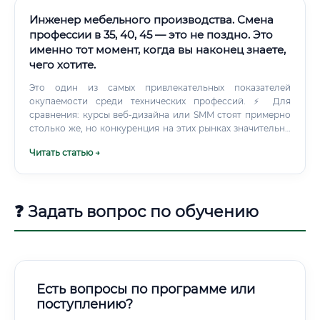
Инженер мебельного производства. Смена
профессии в 35, 40, 45 — это не поздно. Это
именно тот момент, когда вы наконец знаете,
чего хотите.
Это один из самых привлекательных показателей
окупаемости среди технических профессий. ⚡ Для
сравнения: курсы веб-дизайна или SMM стоят примерно
столько же, но конкуренция на этих рынках значительно
выше, а стартовые зарплаты — ниже. Трудоустройство
Читать статью →
после курсов: реальная картина 🏭 Мебельное
производство — это отрасль с постоянным кадровым
голодом.
❓ Задать вопрос по обучению
Есть вопросы по программе или
поступлению?