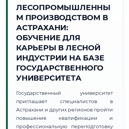
ЛЕСОПРОМЫШЛЕННЫ
Точное местное время:
13:22:19
М ПРОИЗВОДСТВОМ В
АСТРАХАНИ:
Воскресенье, 9 Августа
2026 г.
ОБУЧЕНИЕ ДЛЯ
+25°C
Погода в г. Астрахань:
🌤️
,
Преимущественно ясно
КАРЬЕРЫ В ЛЕСНОЙ
🌅 Восход:
05:38
🌇 Закат:
20:07
ИНДУСТРИИ НА БАЗЕ
Световой день:
14 ч. 29 мин.
ГОСУДАРСТВЕННОГО
📍 Региональная справка
г. Астрахань
УНИВЕРСИТЕТА
Субъект:
Астраханская область
Тел. код:
+7 (8512)
Государственный университет
Почтовые индексы:
414000–414999
приглашает специалистов в
Часовой пояс:
МСК+1 (UTC+4)
Астрахани и других регионов пройти
Формат учебы:
Дистанционно
повышение квалификации и
профессиональную переподготовку
🗺️ Зона обслуживания: г. Астрахань