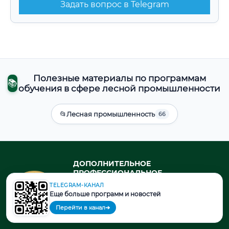
Задать вопрос в Telegram
Полезные материалы по программам
📚
обучения в сфере лесной промышленности
📂
Лесная промышленность
66
ДОПОЛНИТЕЛЬНОЕ
ПРОФЕССИОНАЛЬНОЕ
ОБРАЗОВАНИЕ В СФЕРЕ ЛЕСНОЙ
TELEGRAM-КАНАЛ
ПРОМЫШЛЕННОСТИ
Еще больше программ и новостей
профессиональная переподготовка
Перейти в канал
➔
и повышение квалификации в
государственном университете