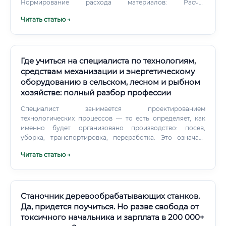
Нормирование расхода материалов: Расчет
необходимого количества древесины, клея,
Читать статью →
лакокрасочных материалов, фурнитуры для
производства партии изделий. Оптимизация
производства: Поиск путей снижения себестоимости
продукции, сокращения времени производственного
цикла, уменьшения количества брака и отходов.
Где учиться на специалиста по технологиям,
средствам механизации и энергетическому
оборудованию в сельском, лесном и рыбном
хозяйстве: полный разбор профессии
Специалист занимается проектированием
технологических процессов — то есть определяет, как
именно будет организовано производство: посев,
уборка, транспортировка, переработка. Это означает
сравнение десятков машин по производительности,
Читать статью →
расходу топлива, стоимости обслуживания и
агрономической совместимости с почвой или культурой.
Кроме этого, специалист: ✅ Организует техническое
обслуживание парка машин и оборудования ✅
Разрабатывает нормы расхода ресурсов — топлива,
Станочник деревообрабатывающих станков.
смазочных материалов, запасных частей ✅ Контролирует
Да, придется поучиться. Но разве свобода от
эксплуатацию энергетического оборудования:
токсичного начальника и зарплата в 200 000+
дизельные генераторы, насосные станции,