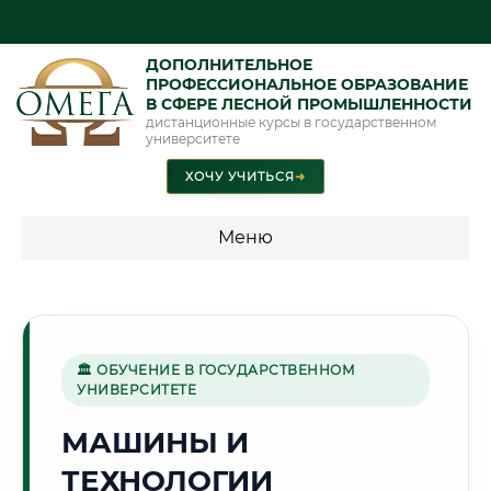
ДОПОЛНИТЕЛЬНОЕ
ПРОФЕССИОНАЛЬНОЕ ОБРАЗОВАНИЕ
В СФЕРЕ ЛЕСНОЙ ПРОМЫШЛЕННОСТИ
дистанционные курсы в государственном
университете
ХОЧУ УЧИТЬСЯ
➜
Меню
💰 ПРОГРАММЫ И СТОИМОСТЬ
Стоимость по программам обучения "Лесная
промышленность"
🏛 ОБУЧЕНИЕ В ГОСУДАРСТВЕННОМ
УНИВЕРСИТЕТЕ
МАШИНЫ И
❄️
ТЕХНОЛОГИИ
Г. ЯКУТСК