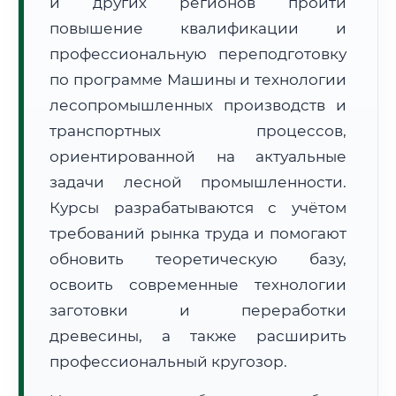
и других регионов пройти
повышение квалификации и
профессиональную переподготовку
по программе Машины и технологии
лесопромышленных производств и
транспортных процессов,
🚚
Расчет логистики оригиналов:
• Маршрут транзита:
~2 757 км
ориентированной на актуальные
• Экспресс-доставка СДЭК / Почтой:
4–6 рабочих дней
задачи лесной промышленности.
Курсы разрабатываются с учётом
📜 Документы и аккредитация
ФИС ФРДО
требований рынка труда и помогают
обновить теоретическую базу,
освоить современные технологии
🔍
Нажмите на документ для увеличения и просмотра
заготовки и переработки
древесины, а также расширить
профессиональный кругозор.