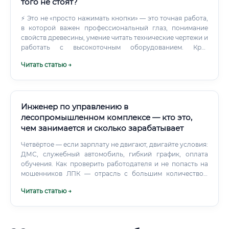
того не стоят?
электроустановки ✅ Участвует в закупках техники —
составляет технические задания, оценивает
⚡ Это не «просто нажимать кнопки» — это точная работа,
коммерческие предложения ✅ Внедряет системы
в которой важен профессиональный глаз, понимание
точного земледелия: GPS-навигация, автопилоты,
свойств древесины, умение читать технические чертежи и
датчики урожайности ✅ Управляет ремонтными
работать с высокоточным оборудованием. Круг
мастерскими и складами запчастей В лесном хозяйстве
обязанностей: что делает специалист каждый день
Читать статью →
задачи немного другие.
Обязанности станочника деревообрабатывающих
станков напрямую зависят от его разряда и вида
используемого оборудования.
Инженер по управлению в
лесопромышленном комплексе — кто это,
чем занимается и сколько зарабатывает
Четвёртое — если зарплату не двигают, двигайте условия:
ДМС, служебный автомобиль, гибкий график, оплата
обучения. Как проверить работодателя и не попасть на
мошенников ЛПК — отрасль с большим количеством
мелких и средних игроков. Среди них встречаются
Читать статью →
компании с серыми схемами, задержками зарплат и
условиями, которые в вакансии не упоминались.