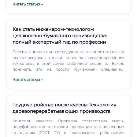
Читать статью →
пилотировать тяжелый промышленный дроны-самолет и
писать нейросети для расшифровки снимков. Вы можете
выбрать путь железного «железнодорожника»-пилота,
либо полностью уйти в Data Science.
Как стать инженером-технологом
целлюлозно-бумажного производства:
полный экспертный гид по профессии
Россия занимает одно из ведущих мест в мире по запасам
лесных ресурсов, а значит, спрос на квалифицированных
технологов в этой сфере стабильно высок. ⚠️ Важно
понимать: это не просто «бумажный» специалист.
Инженер-технолог ЦБП работает с химическими
Читать статью →
процессами, высокотехнологичным оборудованием,
системами автоматизации производства и требованиями
экологической безопасности.
Трудоустройство после курсов: Технология
деревоперерабатывающих производств
Контроль качества: Проверка соответствия сырья,
полуфабрикатов и готовой продукции установленным
стандартам (ГОСТ, ТУ) и техническим требованиям.