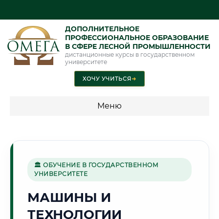
ДОПОЛНИТЕЛЬНОЕ
ПРОФЕССИОНАЛЬНОЕ ОБРАЗОВАНИЕ
В СФЕРЕ ЛЕСНОЙ ПРОМЫШЛЕННОСТИ
дистанционные курсы в государственном
университете
ХОЧУ УЧИТЬСЯ
➜
Меню
💰 ПРОГРАММЫ И СТОИМОСТЬ
Стоимость по программам обучения "Лесная
промышленность"
🏛 ОБУЧЕНИЕ В ГОСУДАРСТВЕННОМ
УНИВЕРСИТЕТЕ
МАШИНЫ И
🌿
ТЕХНОЛОГИИ
Г. УФА