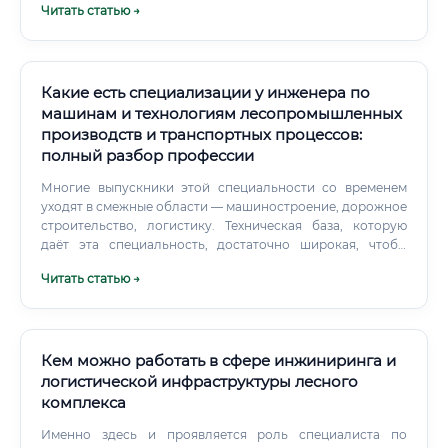
Читать статью →
Какие есть специализации у инженера по
машинам и технологиям лесопромышленных
производств и транспортных процессов:
полный разбор профессии
Многие выпускники этой специальности со временем
уходят в смежные области — машиностроение, дорожное
строительство, логистику. Техническая база, которую
даёт эта специальность, достаточно широкая, чтобы
работать не только в лесу. Потому что набор
Читать статью →
компетенций здесь шире, чем кажется на первый взгляд.
Кем можно работать в сфере инжиниринга и
логистической инфраструктуры лесного
комплекса
Именно здесь и проявляется роль специалиста по