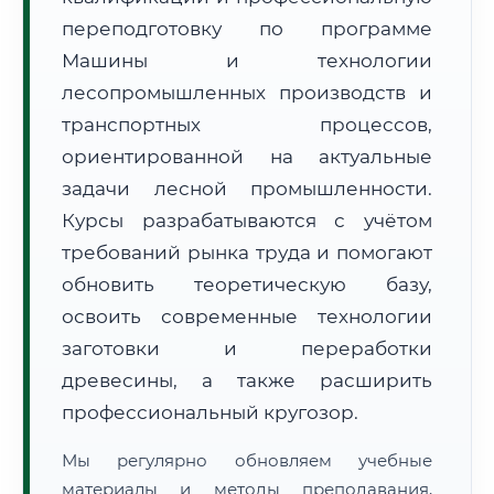
переподготовку по программе
Машины и технологии
лесопромышленных производств и
транспортных процессов,
ориентированной на актуальные
🚚
Расчет логистики оригиналов:
задачи лесной промышленности.
• Маршрут транзита:
~1 714 км
• Экспресс-доставка СДЭК / Почтой:
2–3 рабочих дня
Курсы разрабатываются с учётом
требований рынка труда и помогают
📜 Документы и аккредитация
ФИС ФРДО
обновить теоретическую базу,
освоить современные технологии
заготовки и переработки
🔍
Нажмите на документ для увеличения и просмотра
древесины, а также расширить
профессиональный кругозор.
Мы регулярно обновляем учебные
материалы и методы преподавания,