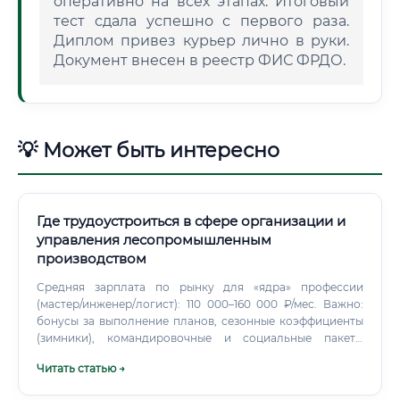
оперативно на всех этапах. Итоговый
тест сдала успешно с первого раза.
Диплом привез курьер лично в руки.
Документ внесен в реестр ФИС ФРДО.
💡 Может быть интересно
Где трудоустроиться в сфере организации и
управления лесопромышленным
производством
Средняя зарплата по рынку для «ядра» профессии
(мастер/инженер/логист): 110 000–160 000 ₽/мес. Важно:
бонусы за выполнение планов, сезонные коэффициенты
(зимники), командировочные и социальные пакеты
(жилье, питание, перелеты, допстрахование) могут
Читать статью →
добавлять 15–40% к «грязной» зарплате. Как начать
карьеру: траектории входа и сроки освоения Через