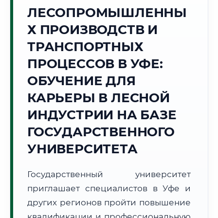
ЛЕСОПРОМЫШЛЕННЫ
Точное местное время:
18:03:21
Х ПРОИЗВОДСТВ И
ТРАНСПОРТНЫХ
Суббота, 8 Августа
2026 г.
ПРОЦЕССОВ В УФЕ:
+32°C
Погода в г. Уфа:
☀️
,
Ясно
ОБУЧЕНИЕ ДЛЯ
🌅 Восход:
05:38
🌇 Закат:
21:04
КАРЬЕРЫ В ЛЕСНОЙ
Световой день:
15 ч. 26 мин.
ИНДУСТРИИ НА БАЗЕ
📍 Региональная справка
г. Уфа
ГОСУДАРСТВЕННОГО
Субъект:
Республика Башкортостан
УНИВЕРСИТЕТА
Тел. код:
+7 (347)
Почтовые индексы:
450000–450999
Государственный университет
Часовой пояс:
МСК+2 (UTC+5)
приглашает специалистов в Уфе и
Формат учебы:
Дистанционно
других регионов пройти повышение
квалификации и профессиональную
🗺️ Зона обслуживания: г. Уфа