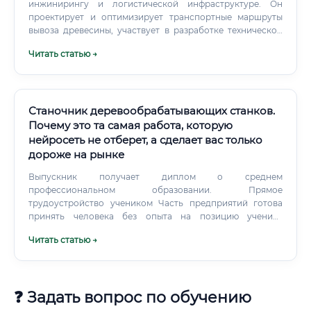
инжинирингу и логистической инфраструктуре. Он
проектирует и оптимизирует транспортные маршруты
вывоза древесины, участвует в разработке технической
документации, обеспечивает бесперебойную работу
Читать статью →
техники и оборудования, внедряет цифровые системы
управления, анализирует эффективность всей
логистической цепочки от делянки до конечного
потребителя. Профессия сочетает в себе
интеллектуальную работу за компьютером и
Станочник деревообрабатывающих станков.
практическую деятельность непосредственно на
Почему это та самая работа, которую
производственных объектах.
нейросеть не отберет, а сделает вас только
дороже на рынке
Выпускник получает диплом о среднем
профессиональном образовании. Прямое
трудоустройство учеником Часть предприятий готова
принять человека без опыта на позицию ученика
станочника с обучением непосредственно на
Читать статью →
производстве.
❓ Задать вопрос по обучению