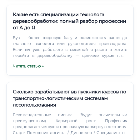
профильный колледж/вуз: колледж (лесотехнический): 2–
4 года, старт — техник, помощник мастера; бакалавриат
(лесное дело, технология ЛПК, логистика, менеджмент): 4
Какие есть специализации технолога
года, старт — мастер/инженер.
деревообработки: полный разбор профессии
от А до Я
Вуз — более широкую базу и возможность расти до
главного технолога или руководителя производства.
Если вы уже работаете в смежной отрасли и хотите
перейти в деревообработку — целевые курсы плюс
самообучение дадут результат быстрее, чем несколько
Читать статью →
лет в институте.
Сколько зарабатывают выпускники курсов по
транспортно-логистическим системам
лесопользования
Рекомендательные письма (будут значительным
преимуществом). Карьерный рост: Профессия
предполагает четкую и прозрачную карьерную лестницу.
Старт: Помощник логиста / Диспетчер / Специалист по
документообороту.