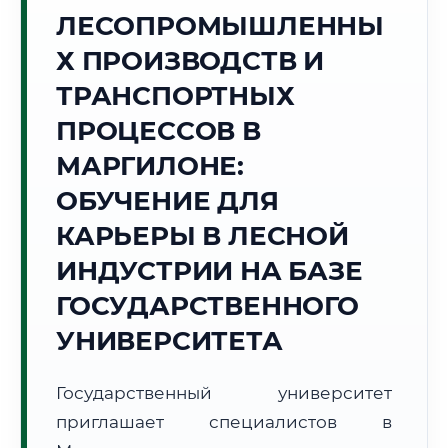
ЛЕСОПРОМЫШЛЕННЫ
Точное местное время:
15:16:13
Х ПРОИЗВОДСТВ И
ТРАНСПОРТНЫХ
Воскресенье, 9 Августа
2026 г.
ПРОЦЕССОВ В
🌅 Восход:
--:--
🌇 Закат:
--:--
МАРГИЛОНЕ:
Световой день:
--
ОБУЧЕНИЕ ДЛЯ
📍 Региональная справка
г. Маргилон
КАРЬЕРЫ В ЛЕСНОЙ
Субъект:
Республика Узбекистан
ИНДУСТРИИ НА БАЗЕ
Тел. код:
+998 (7337)
ГОСУДАРСТВЕННОГО
Почтовые индексы:
151100–151120
Часовой пояс:
УНИВЕРСИТЕТА
UTC+5
Формат учебы:
Дистанционно
Государственный университет
📜 Документы и аккредитация
ФИС ФРДО
приглашает специалистов в