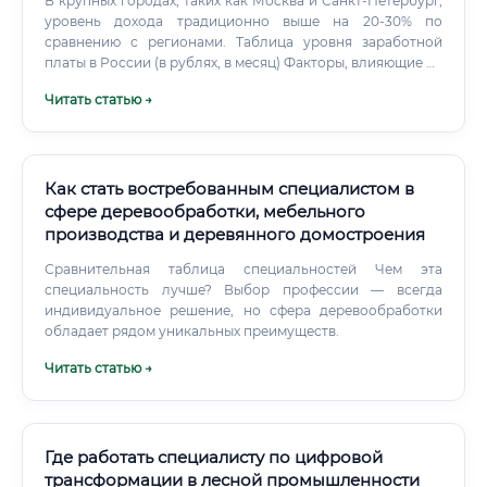
В крупных городах, таких как Москва и Санкт-Петербург,
уровень дохода традиционно выше на 20-30% по
сравнению с регионами. Таблица уровня заработной
платы в России (в рублях, в месяц) Факторы, влияющие на
доход: Сложность проектов: Работа над эксклюзивными,
Читать статью →
нестандартными заказами оплачивается выше.
Универсальность: Специалисты, способные вести проект
от 3D-модели до готового изделия, ценятся больше.
Как стать востребованным специалистом в
сфере деревообработки, мебельного
производства и деревянного домостроения
Сравнительная таблица специальностей Чем эта
специальность лучше? Выбор профессии — всегда
индивидуальное решение, но сфера деревообработки
обладает рядом уникальных преимуществ.
Читать статью →
Где работать специалисту по цифровой
трансформации в лесной промышленности