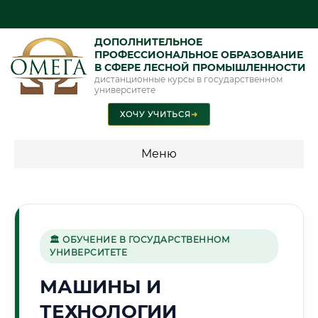
ДОПОЛНИТЕЛЬНОЕ
ПРОФЕССИОНАЛЬНОЕ ОБРАЗОВАНИЕ
В СФЕРЕ ЛЕСНОЙ ПРОМЫШЛЕННОСТИ
дистанционные курсы в государственном
университете
ХОЧУ УЧИТЬСЯ
➜
Меню
💰 ПРОГРАММЫ И СТОИМОСТЬ
Стоимость по программам обучения "Лесная
промышленность"
🏛 ОБУЧЕНИЕ В ГОСУДАРСТВЕННОМ
УНИВЕРСИТЕТЕ
МАШИНЫ И
🧵
ТЕХНОЛОГИИ
Г. МАРГИЛОН