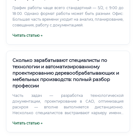
График работы чаще всего стандартный — 5/2, с 9:00 до
18:00. Однако формат работы может быть разным: Офис:
Большая часть времени уходит на анализ, планирование,
совещания, работу с документацией.
Читать статью →
Сколько зарабатывают специалисты по
технологии и автоматизированному
проектированию деревообрабатывающих и
мебельных производств: полный разбор
профессии
Часть задач — разработка технологической
документации, проектирование в CAD, оптимизация
раскроя — вполне выполняется дистанционно.
Несколько специалистов выстраивают карьеру именно
так: работают с несколькими производствами
Читать статью →
параллельно и зарабатывают в сумме 150–300 тысяч
рублей в месяц. ⚠️ Честное предупреждение: хорошие
деньги приходят не сразу.