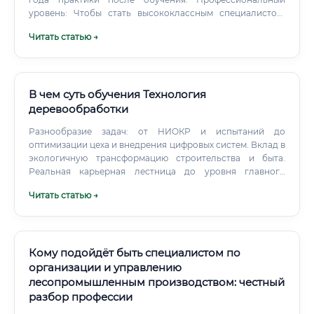
уровень: Чтобы стать высококлассным специалистом,
разбирающимся во всех нюансах технологий и
Читать статью →
материалов, требуется 3-5 лет непрерывной работы и
обучения. Комплексные программы в ВУЗах и колледжах:
Дают фундаментальные знания по материаловедению,
сопромату, технологии деревообработки.
В чем суть обучения Технология
деревообработки
Разнообразие задач: от НИОКР и испытаний до
оптимизации цеха и внедрения цифровых систем. Вклад в
экологичную трансформацию строительства и быта.
Реальная карьерная лестница до уровня главного
технолога и директора по производству.
Читать статью →
Кому подойдёт быть специалистом по
организации и управлению
лесопромышленным производством: честный
разбор профессии