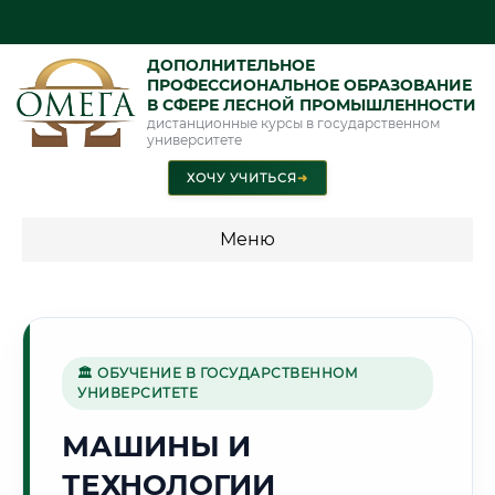
ДОПОЛНИТЕЛЬНОЕ
ПРОФЕССИОНАЛЬНОЕ ОБРАЗОВАНИЕ
В СФЕРЕ ЛЕСНОЙ ПРОМЫШЛЕННОСТИ
дистанционные курсы в государственном
университете
ХОЧУ УЧИТЬСЯ
➜
Меню
💰 ПРОГРАММЫ И СТОИМОСТЬ
Стоимость по программам обучения "Лесная
промышленность"
🏛 ОБУЧЕНИЕ В ГОСУДАРСТВЕННОМ
УНИВЕРСИТЕТЕ
МАШИНЫ И
🌲
ТЕХНОЛОГИИ
Г. КИРОВ