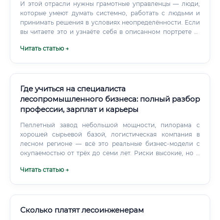
И этой отрасли нужны грамотные управленцы — люди,
которые умеют думать системно, работать с людьми и
принимать решения в условиях неопределённости. Если
вы читаете это и узнаёте себя в описанном портрете —
стоит присмотреться к профессии внимательнее.
Читать статью →
Карьерный путь здесь длинный, но вполне
предсказуемый, а потолок зарплаты для сильного
специалиста существенно выше, чем принято думать.
Где учиться на специалиста
лесопромышленного бизнеса: полный разбор
профессии, зарплат и карьеры
Пеллетный завод небольшой мощности, пилорама с
хорошей сырьевой базой, логистическая компания в
лесном регионе — всё это реальные бизнес-модели с
окупаемостью от трёх до семи лет. Риски высокие, но и
доходность при грамотном управлении — тоже. Где
Читать статью →
учиться на специалиста лесопромышленного бизнеса
Выбор образовательного пути — ключевой вопрос.
Сколько платят лесоинженерам