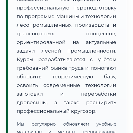
профессиональную переподготовку
по программе Машины и технологии
лесопромышленных производств и
транспортных процессов,
ориентированной на актуальные
🚚
Расчет логистики оригиналов:
задачи лесной промышленности.
• Маршрут транзита:
~2 041 км
• Экспресс-доставка СДЭК / Почтой:
3–5 рабочих дней
Курсы разрабатываются с учётом
требований рынка труда и помогают
📜 Документы и аккредитация
ФИС ФРДО
обновить теоретическую базу,
освоить современные технологии
заготовки и переработки
🔍
Нажмите на документ для увеличения и просмотра
древесины, а также расширить
профессиональный кругозор.
Мы регулярно обновляем учебные
материалы и методы преподавания,