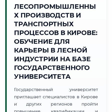
ЛЕСОПРОМЫШЛЕННЫ
Точное местное время:
17:18:47
Х ПРОИЗВОДСТВ И
ТРАНСПОРТНЫХ
Пятница, 7 Августа
2026 г.
ПРОЦЕССОВ В КИРОВЕ:
+25°C
Погода в г. Киров:
🌡️
,
Погода
ОБУЧЕНИЕ ДЛЯ
🌅 Восход:
03:44
🌇 Закат:
19:49
КАРЬЕРЫ В ЛЕСНОЙ
Световой день:
16 ч. 5 мин.
ИНДУСТРИИ НА БАЗЕ
📍 Региональная справка
г. Киров
ГОСУДАРСТВЕННОГО
Субъект:
Кировская область
УНИВЕРСИТЕТА
Тел. код:
+7 (8332)
Почтовые индексы:
610000–610999
Государственный университет
Часовой пояс:
МСК (UTC+3)
приглашает специалистов в Кирове
Формат учебы:
Дистанционно
и других регионов пройти
повышение квалификации и
🗺️ Зона обслуживания: г. Киров