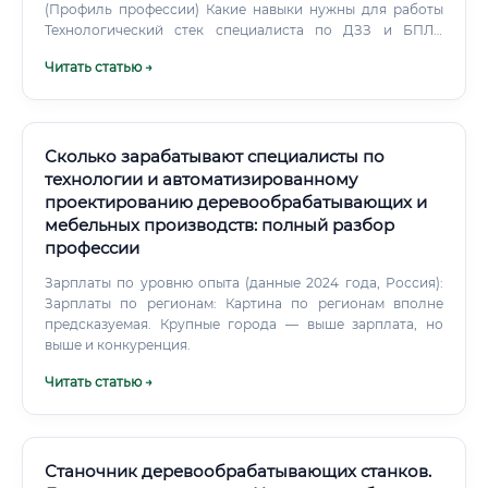
(Профиль профессии) Какие навыки нужны для работы
Технологический стек специалиста по ДЗЗ и БПЛА
огромен. Вам придется подружиться как с физикой
Читать статью →
полупроводников и законами аэродинамики, так и с
высшей геодезией.
Сколько зарабатывают специалисты по
технологии и автоматизированному
проектированию деревообрабатывающих и
мебельных производств: полный разбор
профессии
Зарплаты по уровню опыта (данные 2024 года, Россия):
Зарплаты по регионам: Картина по регионам вполне
предсказуемая. Крупные города — выше зарплата, но
выше и конкуренция.
Читать статью →
Станочник деревообрабатывающих станков.