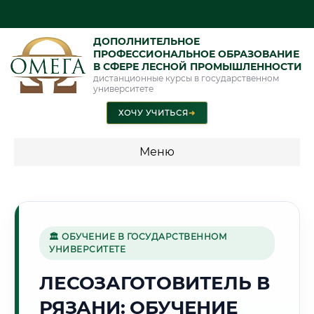
ДОПОЛНИТЕЛЬНОЕ
ПРОФЕССИОНАЛЬНОЕ ОБРАЗОВАНИЕ
В СФЕРЕ ЛЕСНОЙ ПРОМЫШЛЕННОСТИ
дистанционные курсы в государственном
университете
ХОЧУ УЧИТЬСЯ
➜
Меню
💰 ПРОГРАММЫ И СТОИМОСТЬ
Стоимость по программам обучения "Лесная
промышленность"
🏛 ОБУЧЕНИЕ В ГОСУДАРСТВЕННОМ
УНИВЕРСИТЕТЕ
ЛЕСОЗАГОТОВИТЕЛЬ В
🏰
РЯЗАНИ: ОБУЧЕНИЕ
Г. РЯЗАНЬ