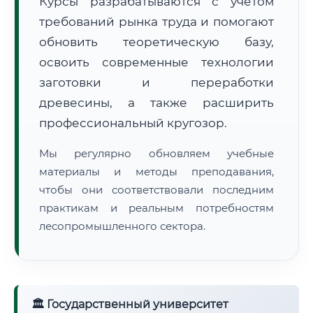
Курсы разрабатываются с учётом
требований рынка труда и помогают
обновить теоретическую базу,
освоить современные технологии
заготовки и переработки
древесины, а также расширить
🚚
Расчет логистики оригиналов:
• Маршрут транзита:
~2 724 км
профессиональный кругозор.
• Экспресс-доставка СДЭК / Почтой:
4–6 рабочих дней
Мы регулярно обновляем учебные
📜 Документы и аккредитация
ФИС ФРДО
материалы и методы преподавания,
чтобы они соответствовали последним
практикам и реальным потребностям
лесопромышленного сектора.
🔍
Нажмите на документ для увеличения и просмотра
🏛 Государственный университет