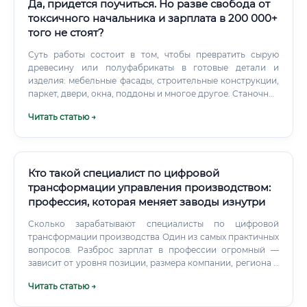
Да, придется поучиться. Но разве свобода от
токсичного начальника и зарплата в 200 000+
того не стоят?
Суть работы состоит в том, чтобы превратить сырую
древесину или полуфабрикаты в готовые детали и
изделия: мебельные фасады, строительные конструкции,
паркет, двери, окна, поддоны и многое другое. Станочник
задаёт параметры обработки, следит за качеством
Читать статью →
продукции и обеспечивает бесперебойную работу
оборудования.
Кто такой специалист по цифровой
трансформации управления производством:
профессия, которая меняет заводы изнутри
Сколько зарабатывают специалисты по цифровой
трансформации производства Один из самых практичных
вопросов. Разброс зарплат в профессии огромный —
зависит от уровня позиции, размера компании, региона и
конкретной специализации. В Москве и Санкт-
Читать статью →
Петербурге зарплаты выше среднероссийских на 30–50%.