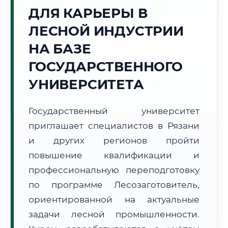
ДЛЯ КАРЬЕРЫ В
Точное местное время:
02:39:29
ЛЕСНОЙ ИНДУСТРИИ
НА БАЗЕ
Пятница, 7 Августа
2026 г.
ГОСУДАРСТВЕННОГО
+24°C
Погода в г. Рязань:
🌤️
,
Преимущественно ясно
УНИВЕРСИТЕТА
🌅 Восход:
04:40
🌇 Закат:
20:13
Световой день:
15 ч. 33 мин.
Государственный университет
приглашает специалистов в Рязани
📍 Региональная справка
г. Рязань
и других регионов пройти
Субъект:
Рязанская область
повышение квалификации и
Тел. код:
+7 (4912)
профессиональную переподготовку
Почтовые индексы:
390000–390999
по программе Лесозаготовитель,
Часовой пояс:
МСК (UTC+3)
ориентированной на актуальные
Формат учебы:
Дистанционно
задачи лесной промышленности.
🗺️ Зона обслуживания: г. Рязань