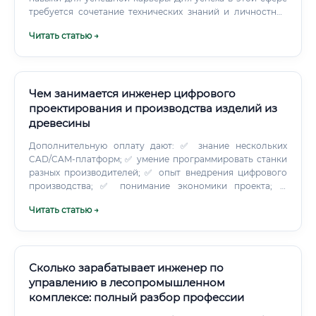
требуется сочетание технических знаний и личностных
качеств. Профессиональные навыки (Hard Skills): Умение
Читать статью →
читать чертежи и техническую документацию.
Чем занимается инженер цифрового
проектирования и производства изделий из
древесины
Дополнительную оплату дают: ✅ знание нескольких
CAD/CAM-платформ; ✅ умение программировать станки
разных производителей; ✅ опыт внедрения цифрового
производства; ✅ понимание экономики проекта; ✅
знание английской технической документации; ✅ опыт
Читать статью →
работы с массивом и клеёными конструкциями; ✅
готовность выезжать на монтаж и запуск оборудования.
⚠️ Высокая зарплата не появляется только благодаря
названию программы в резюме. Работодатель платит за
снижение брака, экономию материала, сокращение
Сколько зарабатывает инженер по
сроков и способность решать реальные
управлению в лесопромышленном
производственные проблемы.
комплексе: полный разбор профессии