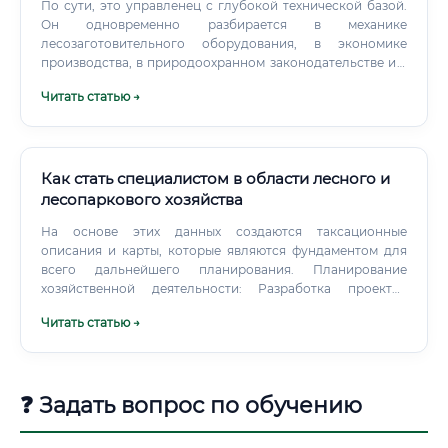
По сути, это управленец с глубокой технической базой.
Он одновременно разбирается в механике
лесозаготовительного оборудования, в экономике
производства, в природоохранном законодательстве и в
организации труда.
Читать статью →
Как стать специалистом в области лесного и
лесопаркового хозяйства
На основе этих данных создаются таксационные
описания и карты, которые являются фундаментом для
всего дальнейшего планирования. Планирование
хозяйственной деятельности: Разработка проектов
освоения лесов, планов рубок (сплошных, выборочных,
Читать статью →
санитарных), мероприятий по лесовосстановлению.
Охрана и защита леса: Организация и контроль
противопожарных мероприятий (создание
минерализованных полос, установка аншлагов,
❓ Задать вопрос по обучению
патрулирование), борьба с вредителями и болезнями
леса, а также противодействие незаконным рубкам и
другим лесонарушениям.