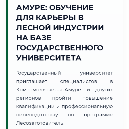
АМУРЕ: ОБУЧЕНИЕ
Точное местное время:
13:49:32
ДЛЯ КАРЬЕРЫ В
ЛЕСНОЙ ИНДУСТРИИ
Суббота, 8 Августа
2026 г.
НА БАЗЕ
+11°C
Погода в г. Комсомольск-на-Амуре:
🌡️
,
Погода
ГОСУДАРСТВЕННОГО
🌅 Восход:
05:29
🌇 Закат:
20:26
УНИВЕРСИТЕТА
Световой день:
14 ч. 57 мин.
Государственный университет
📍 Региональная справка
г. Комсомольск-на-Амуре
приглашает специалистов в
Субъект:
Хабаровский край
Комсомольске-на-Амуре и других
Тел. код:
+7 (4217)
регионов пройти повышение
Почтовые индексы:
681000–681999
квалификации и профессиональную
Часовой пояс:
МСК+7 (UTC+10)
Формат учебы:
Дистанционно
переподготовку по программе
Лесозаготовитель,
🗺️ Зона обслуживания: г. Комсомольск-на-Амуре