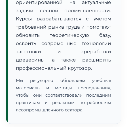
ориентированной на актуальные
задачи лесной промышленности.
Курсы разрабатываются с учётом
требований рынка труда и помогают
обновить теоретическую базу,
освоить современные технологии
🚚
Расчет логистики оригиналов:
• Маршрут транзита:
~3 577 км
заготовки и переработки
• Экспресс-доставка СДЭК / Почтой:
5–7 рабочих дней
древесины, а также расширить
📜 Документы и аккредитация
ФИС ФРДО
профессиональный кругозор.
Мы регулярно обновляем учебные
материалы и методы преподавания,
🔍
Нажмите на документ для увеличения и просмотра
чтобы они соответствовали последним
практикам и реальным потребностям
лесопромышленного сектора.