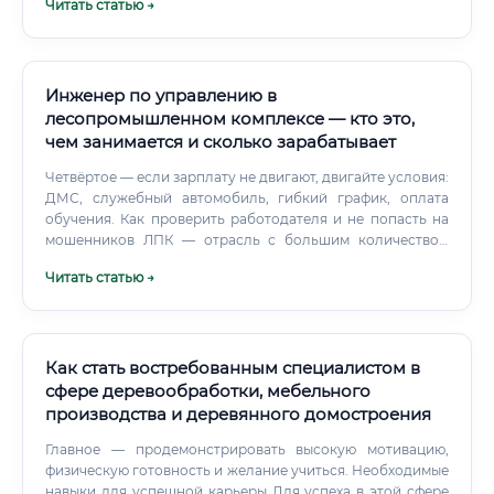
Читать статью →
удобно для работы с чертежами и 3D-моделями).
Инженер по управлению в
лесопромышленном комплексе — кто это,
чем занимается и сколько зарабатывает
Четвёртое — если зарплату не двигают, двигайте условия:
ДМС, служебный автомобиль, гибкий график, оплата
обучения. Как проверить работодателя и не попасть на
мошенников ЛПК — отрасль с большим количеством
мелких и средних игроков. Среди них встречаются
Читать статью →
компании с серыми схемами, задержками зарплат и
условиями, которые в вакансии не упоминались.
Как стать востребованным специалистом в
сфере деревообработки, мебельного
производства и деревянного домостроения
Главное — продемонстрировать высокую мотивацию,
физическую готовность и желание учиться. Необходимые
навыки для успешной карьеры Для успеха в этой сфере