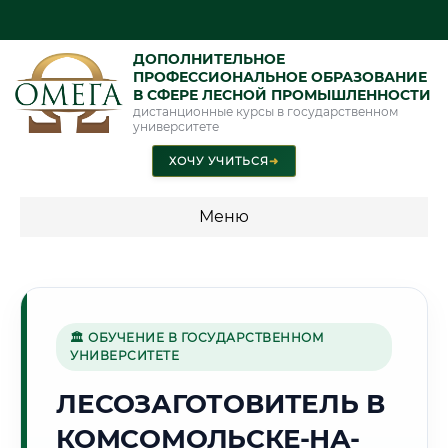
ДОПОЛНИТЕЛЬНОЕ
ПРОФЕССИОНАЛЬНОЕ ОБРАЗОВАНИЕ
В СФЕРЕ ЛЕСНОЙ ПРОМЫШЛЕННОСТИ
дистанционные курсы в государственном
университете
ХОЧУ УЧИТЬСЯ
➜
Меню
💰 ПРОГРАММЫ И СТОИМОСТЬ
Стоимость по программам обучения "Лесная
промышленность"
🏛 ОБУЧЕНИЕ В ГОСУДАРСТВЕННОМ
УНИВЕРСИТЕТЕ
ЛЕСОЗАГОТОВИТЕЛЬ В
🏗️
КОМСОМОЛЬСКЕ-НА-
Г. КОМСОМОЛЬСК-НА-АМУРЕ