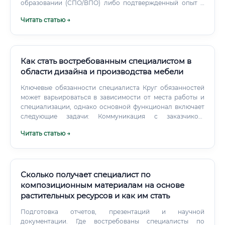
образовании (СПО/ВПО) либо подтвержденный опыт и
сертификаты.
Читать статью →
Как стать востребованным специалистом в
области дизайна и производства мебели
Ключевые обязанности специалиста Круг обязанностей
может варьироваться в зависимости от места работы и
специализации, однако основной функционал включает
следующие задачи: Коммуникация с заказчиком:
Обсуждение идей, выявление потребностей,
Читать статью →
согласование концепции и бюджета проекта. Разработка
дизайна: Создание эскизов, визуализаций и 3D-моделей
будущих изделий с использованием
специализированного программного обеспечения
(например, AutoCAD, SketchUp, 3ds Max, SolidWorks).
Сколько получает специалист по
композиционным материалам на основе
растительных ресурсов и как им стать
Подготовка отчетов, презентаций и научной
документации. Где востребованы специалисты по