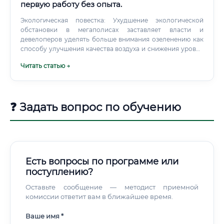
первую работу без опыта.
Экологическая повестка: Ухудшение экологической
обстановки в мегаполисах заставляет власти и
девелоперов уделять больше внимания озеленению как
способу улучшения качества воздуха и снижения уровня
шума. Старение зеленого фонда: Многие парки,
Читать статью →
заложенные в советское время, требуют
профессиональной реконструкции и ухода, что
невозможно без инженеров лесопаркового хозяйства.
❓ Задать вопрос по обучению
Есть вопросы по программе или
поступлению?
Оставьте сообщение — методист приемной
комиссии ответит вам в ближайшее время.
Ваше имя *