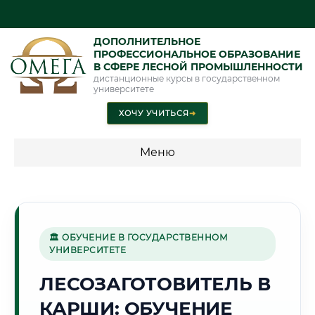
ДОПОЛНИТЕЛЬНОЕ
ПРОФЕССИОНАЛЬНОЕ ОБРАЗОВАНИЕ
В СФЕРЕ ЛЕСНОЙ ПРОМЫШЛЕННОСТИ
дистанционные курсы в государственном
университете
ХОЧУ УЧИТЬСЯ
➜
Меню
💰 ПРОГРАММЫ И СТОИМОСТЬ
Стоимость по программам обучения "Лесная
промышленность"
🏛 ОБУЧЕНИЕ В ГОСУДАРСТВЕННОМ
УНИВЕРСИТЕТЕ
ЛЕСОЗАГОТОВИТЕЛЬ В
🌾
КАРШИ: ОБУЧЕНИЕ
Г. КАРШИ