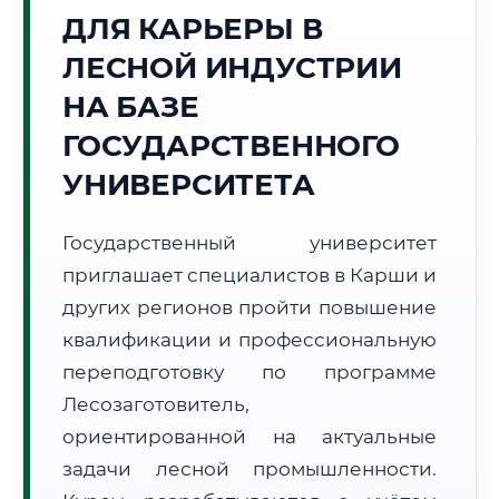
ДЛЯ КАРЬЕРЫ В
Точное местное время:
16:48:03
ЛЕСНОЙ ИНДУСТРИИ
НА БАЗЕ
Воскресенье, 9 Августа
2026 г.
ГОСУДАРСТВЕННОГО
+40°C
Погода в г. Карши:
⛅
,
Переменная облачность
УНИВЕРСИТЕТА
🌅 Восход:
05:45
🌇 Закат:
19:39
Световой день:
13 ч. 54 мин.
Государственный университет
приглашает специалистов в Карши и
📍 Региональная справка
г. Карши
других регионов пройти повышение
Субъект:
Республика Узбекистан
квалификации и профессиональную
Тел. код:
+998 (75)
переподготовку по программе
Почтовые индексы:
180100–180120
Лесозаготовитель,
Часовой пояс:
UTC+5
ориентированной на актуальные
Формат учебы:
Дистанционно
задачи лесной промышленности.
🗺️ Зона обслуживания: г. Карши