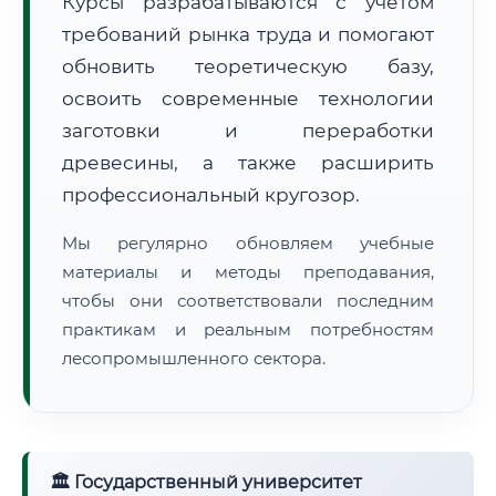
Курсы разрабатываются с учётом
требований рынка труда и помогают
обновить теоретическую базу,
освоить современные технологии
заготовки и переработки
древесины, а также расширить
🚚
Расчет логистики оригиналов:
• Маршрут транзита:
~2 208 км
профессиональный кругозор.
• Экспресс-доставка СДЭК / Почтой:
3–5 рабочих дней
Мы регулярно обновляем учебные
📜 Документы и аккредитация
ФИС ФРДО
материалы и методы преподавания,
чтобы они соответствовали последним
практикам и реальным потребностям
лесопромышленного сектора.
🔍
Нажмите на документ для увеличения и просмотра
🏛 Государственный университет