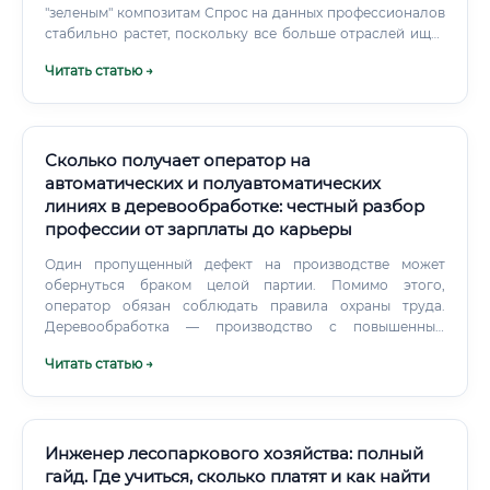
"зеленым" композитам Спрос на данных профессионалов
стабильно растет, поскольку все больше отраслей ищут
экологичные альтернативы традиционным материалам.
Читать статью →
Основные места трудоустройства: Предприятия
лесопромышленного комплекса: Заводы по
производству ДСП, МДФ, ОСП, фанеры, которые
модернизируют свое производство.
Сколько получает оператор на
автоматических и полуавтоматических
линиях в деревообработке: честный разбор
профессии от зарплаты до карьеры
Один пропущенный дефект на производстве может
обернуться браком целой партии. Помимо этого,
оператор обязан соблюдать правила охраны труда.
Деревообработка — производство с повышенным
травматизмом.
Читать статью →
Инженер лесопаркового хозяйства: полный
гайд. Где учиться, сколько платят и как найти