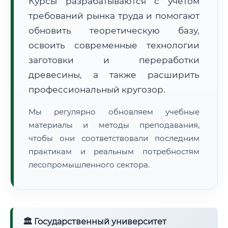
Курсы разрабатываются с учётом
требований рынка труда и помогают
обновить теоретическую базу,
освоить современные технологии
заготовки и переработки
🚚
Расчет логистики оригиналов:
• Маршрут транзита:
~3 858 км
древесины, а также расширить
• Экспресс-доставка СДЭК / Почтой:
6–8 рабочих дней
профессиональный кругозор.
📜 Документы и аккредитация
ФИС ФРДО
Мы регулярно обновляем учебные
материалы и методы преподавания,
чтобы они соответствовали последним
🔍
Нажмите на документ для увеличения и просмотра
практикам и реальным потребностям
лесопромышленного сектора.
🏛 Государственный университет