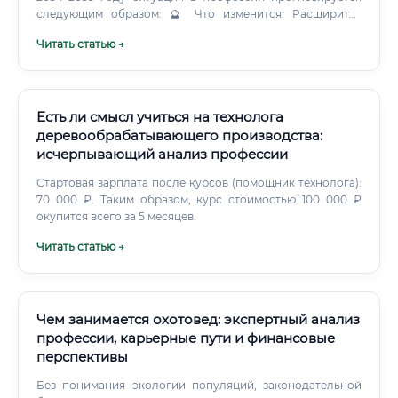
следующим образом: 🔮 Что изменится: Расширится
использование экологичных материалов (масла, воски,
Читать статью →
натуральные лаки) Появятся новые технологии
нанесения покрытий — мастера, освоившие их, будут в
цене Вырастет спрос на реставраторов и специалистов
по художественной отделке Усилится тренд на
натуральность и ручную работу в интерьере — это прямо
Есть ли смысл учиться на технолога
выгодно профессии 🔮 Что останется неизменным:
деревообрабатывающего производства:
Ручной труд мастера будет цениться — особенно в
исчерпывающий анализ профессии
премиальном сегменте Рабочих профессий в России по-
прежнему будет не хватать Зарплаты продолжат расти
Стартовая зарплата после курсов (помощник технолога):
выше инфляции ✅ Прогноз на 10 лет: профессия остаётся
70 000 ₽. Таким образом, курс стоимостью 100 000 ₽
стабильной, востребованной и хорошо оплачиваемой.
окупится всего за 5 месяцев.
При условии профессионального развития и освоения
Читать статью →
специализаций высокого уровня — мастер может
рассчитывать на доход от 150 000 рублей в месяц и выше.
Чем занимается охотовед: экспертный анализ
профессии, карьерные пути и финансовые
перспективы
Без понимания экологии популяций, законодательной