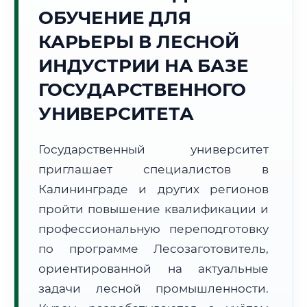
ОБУЧЕНИЕ ДЛЯ
Точное местное время:
00:53:43
КАРЬЕРЫ В ЛЕСНОЙ
ИНДУСТРИИ НА БАЗЕ
Пятница, 7 Августа
2026 г.
ГОСУДАРСТВЕННОГО
🌅 Восход:
--:--
🌇 Закат:
--:--
УНИВЕРСИТЕТА
Световой день:
--
Государственный университет
📍 Региональная справка
г. Калининград
приглашает специалистов в
Субъект:
Калининградская область
Калининграде и других регионов
Тел. код:
+7 (4012)
пройти повышение квалификации и
Почтовые индексы:
236000–236999
профессиональную переподготовку
Часовой пояс:
МСК-1 (UTC+2)
Формат учебы:
Дистанционно
по программе Лесозаготовитель,
ориентированной на актуальные
🗺️ Зона обслуживания: г. Калининград
задачи лесной промышленности.