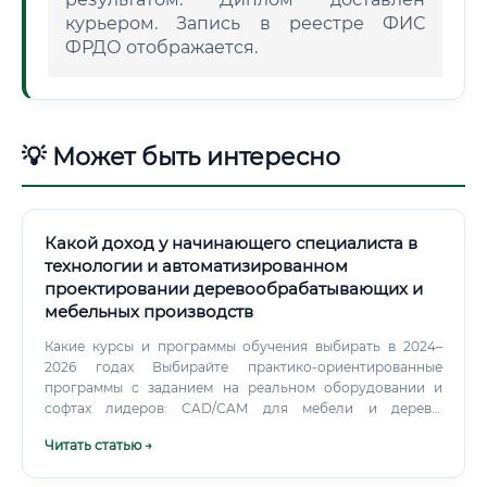
курьером. Запись в реестре ФИС
ФРДО отображается.
💡 Может быть интересно
Какой доход у начинающего специалиста в
технологии и автоматизированном
проектировании деревообрабатывающих и
мебельных производств
Какие курсы и программы обучения выбирать в 2024–
2026 годах Выбирайте практико-ориентированные
программы с заданием на реальном оборудовании и
софтах лидеров: CAD/CAM для мебели и дерева:
woodWOP (HOMAG), bSolid/bNest (Biesse), AlphaCAM,
Читать статью →
TopSolid’Wood, SolidWorks/Inventor, SketchUp для
компоновки. Технологические процессы: карты раскроя