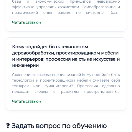
базы и экономических принципов невозможно
эффективно управлять хозяйством. Самообразование и
практический опыт важны, но системная база,
заложенная в ВУЗе или на качественных курсах, является
Читать статью →
критическим фактором для долгосрочного карьерного
успеха.
Кому подойдёт быть технологом
деревообработки, проектировщиком мебели
и интерьеров: профессия на стыке искусства и
инженерии
Сравнение ключевых специализаций Кому подойдёт быть
технологом и проектировщиком мебели Считаете себя
технарём или гуманитарием? Профессия идеально
подходит людям с развитым пространственным
мышлением.
Читать статью →
❓ Задать вопрос по обучению