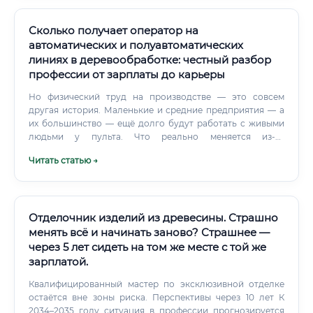
ЛДСП/МДФ, кромкооблицовка, шпонирование,
фрезеровка, сверление/присадка, шлифование, покраска;
режимы резания, выбор инструмента (фрезы, сверла,
Сколько получает оператор на
шлифматериалы).
автоматических и полуавтоматических
линиях в деревообработке: честный разбор
профессии от зарплаты до карьеры
Но физический труд на производстве — это совсем
другая история. Маленькие и средние предприятия — а
их большинство — ещё долго будут работать с живыми
людьми у пульта. Что реально меняется из-за
автоматизации: ✅ Требования к операторам растут —
Читать статью →
нужно уметь работать с ЧПУ и цифровыми системами ✅
Простые ручные операции уходят, но сложные —
остаются ✅ Специалисты, которые не учатся новому,
теряют в зарплате ⚠️ Те, кто осваивает современное
оборудование — зарабатывают всё больше Так что
Отделочник изделий из древесины. Страшно
будущее у профессии есть.
менять всё и начинать заново? Страшнее —
через 5 лет сидеть на том же месте с той же
зарплатой.
Квалифицированный мастер по эксклюзивной отделке
остаётся вне зоны риска. Перспективы через 10 лет К
2034–2035 году ситуация в профессии прогнозируется