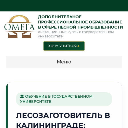
ДОПОЛНИТЕЛЬНОЕ
ПРОФЕССИОНАЛЬНОЕ ОБРАЗОВАНИЕ
В СФЕРЕ ЛЕСНОЙ ПРОМЫШЛЕННОСТИ
дистанционные курсы в государственном
университете
ХОЧУ УЧИТЬСЯ
➜
Меню
💰 ПРОГРАММЫ И СТОИМОСТЬ
Стоимость по программам обучения "Лесная
промышленность"
🏛 ОБУЧЕНИЕ В ГОСУДАРСТВЕННОМ
УНИВЕРСИТЕТЕ
ЛЕСОЗАГОТОВИТЕЛЬ В
🌊
КАЛИНИНГРАДЕ:
Г. КАЛИНИНГРАД