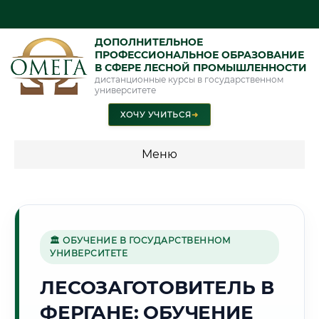
ДОПОЛНИТЕЛЬНОЕ
ПРОФЕССИОНАЛЬНОЕ ОБРАЗОВАНИЕ
В СФЕРЕ ЛЕСНОЙ ПРОМЫШЛЕННОСТИ
дистанционные курсы в государственном
университете
ХОЧУ УЧИТЬСЯ
➜
Меню
💰 ПРОГРАММЫ И СТОИМОСТЬ
Стоимость по программам обучения "Лесная
промышленность"
🏛 ОБУЧЕНИЕ В ГОСУДАРСТВЕННОМ
УНИВЕРСИТЕТЕ
ЛЕСОЗАГОТОВИТЕЛЬ В
🌿
ФЕРГАНЕ: ОБУЧЕНИЕ
Г. ФЕРГАНА