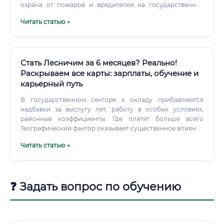
охрана от пожаров и вредителей на государственных
землях лесного фонда. Лесопарковое хозяйство —
Читать статью →
управление городскими и пригородными лесами,
парками, озеленёнными территориями с высокой
рекреационной нагрузкой.
Стать Лесничим за 6 месяцев? Реально!
Раскрываем все карты: зарплаты, обучение и
карьерный путь
В государственном секторе к окладу прибавляются
надбавки за выслугу лет, работу в особых условиях,
районные коэффициенты. Где платят больше всего
Географический фактор оказывает существенное влияние
на уровень оплаты труда лесничего. Наибольший доход
Читать статью →
обеспечивают регионы с развитой лесозаготовительной
промышленностью и суровыми климатическими
условиями.
❓ Задать вопрос по обучению