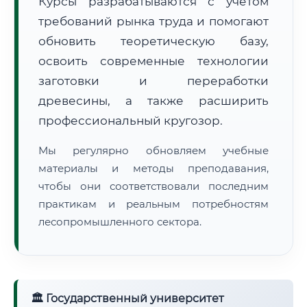
Курсы разрабатываются с учётом
требований рынка труда и помогают
обновить теоретическую базу,
освоить современные технологии
заготовки и переработки
древесины, а также расширить
🚚
Расчет логистики оригиналов:
• Маршрут транзита:
~1 826 км
профессиональный кругозор.
• Экспресс-доставка СДЭК / Почтой:
3–5 рабочих дней
Мы регулярно обновляем учебные
📜 Документы и аккредитация
ФИС ФРДО
материалы и методы преподавания,
чтобы они соответствовали последним
практикам и реальным потребностям
лесопромышленного сектора.
🔍
Нажмите на документ для увеличения и просмотра
🏛 Государственный университет