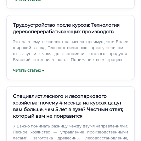
менеджмента. С чего начать: Выбрать аккредитованный
учебный центр, предлагающий программы по
управлению в ЛПК.
Трудоустройство после курсов: Технология
деревоперерабатывающих производств
Это дает ему несколько ключевых преимуществ: Более
широкий взгляд: Технолог видит всю картину целиком —
от закупки сырья до экономики готового продукта.
Высокий потенциал роста: Понимание всех процессов
открывает прямой путь на высшие руководящие
Читать статью →
должности (начальник производства, технический
директор).
Специалист лесного и лесопаркового
хозяйства: почему 4 месяца на курсах дадут
вам больше, чем 5 лет в вузе? Честный ответ,
который вам не понравится
⚡ Важно понимать разницу между двумя направлениями:
Лесное хозяйство — управление производственными
лесами, заготовка древесины, лесовосстановление,