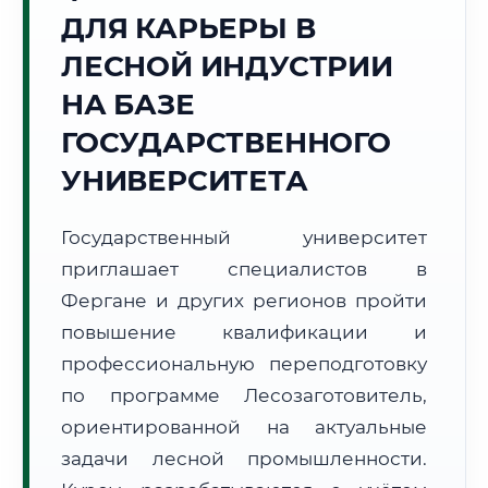
ДЛЯ КАРЬЕРЫ В
Точное местное время:
10:34:22
ЛЕСНОЙ ИНДУСТРИИ
НА БАЗЕ
Пятница, 7 Августа
2026 г.
ГОСУДАРСТВЕННОГО
+27°C
Погода в г. Фергана:
☀️
,
Ясно
УНИВЕРСИТЕТА
🌅 Восход:
05:16
🌇 Закат:
19:21
Световой день:
14 ч. 5 мин.
Государственный университет
приглашает специалистов в
📍 Региональная справка
г. Фергана
Фергане и других регионов пройти
Субъект:
Республика Узбекистан
повышение квалификации и
Тел. код:
+998 (73)
профессиональную переподготовку
Почтовые индексы:
150100–150130
по программе Лесозаготовитель,
Часовой пояс:
UTC+5
ориентированной на актуальные
Формат учебы:
Дистанционно
задачи лесной промышленности.
🗺️ Зона обслуживания: г. Фергана