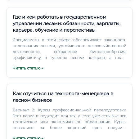
Где и кем работать в государственном
управлении лесами: обязанности, зарплаты,
карьера, обучение и перспективы
Специалисты в этой сфере обеспечивают законность
пользования лесами, устойчивость лесохозяйственной
деятельности, сохранение биоразнообразия,
профилактику и тушение лесных пожаров, а также
выполнение международных и национальных
Читать статью →
климатических обязательств. Суть профессии —
соединить экологические, правовые и экономические
цели: от анализа спутниковых данных и инвентаризации
древостоев до принятия управленческих решений,
контроля арендаторов и организации мероприятий по
Как отучиться на технолога-менеджера в
лесовосстановлению. Это публичная служба с высокой
лесном бизнесе
степенью ответственности и заметным общественным
Вариант 2: Курсы профессиональной переподготовки
эффектом.
Этот вариант подходит для тех, у кого уже есть высшее
техническое или экономическое образование. Курсы
позволяют за более короткий срок получить
концентрированные знания именно в области лесного
Читать статью →