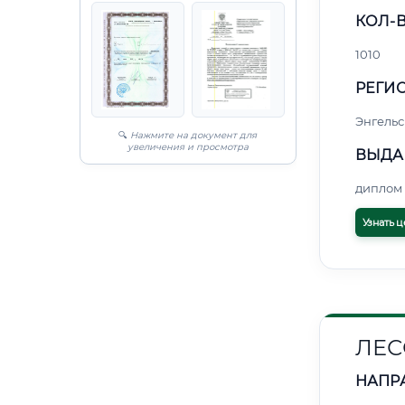
КОЛ-В
1010
РЕГИО
Энгельс
🔍
Нажмите на документ для
увеличения и просмотра
ВЫДА
диплом 
Узнать ц
ЛЕС
НАПР