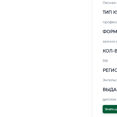
Лесная
ТИП К
профес
ФОРМ
заочно 
КОЛ-В
516
РЕГИО
Энгельс
ВЫДА
диплом 
Узнать ц