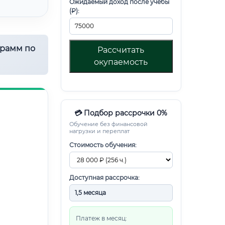
Ожидаемый доход после учебы
(₽):
грамм по
Рассчитать
окупаемость
💳 Подбор рассрочки 0%
Обучение без финансовой
нагрузки и переплат
Стоимость обучения:
Доступная рассрочка:
Платеж в месяц: