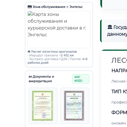
🗺️ Зона обслуживания: г. Энгельс
🏛 Госу
данному
🚚
Расчет логистики оригиналов:
• Маршрут транзита:
~2 452 км
ЛЕС
• Экспресс-доставка СДЭК / Почтой:
4–6
рабочих дней
НАПР
📜 Документы и
ФИС
Лесная
аккредитация
ФРДО
ТИП К
профес
ФОРМ
онлайн