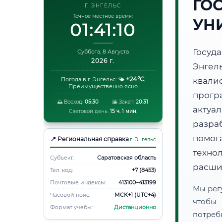
ГО
Г. ЭНГЕЛЬС
Точное местное время:
УН
01:41:11
Госуд
Суббота, 8 Августа
2026 г.
Энге
+24°C
Погода в г. Энгельс:
🌤️
,
квали
Преимущественно ясно
прог
🌅 Восход:
05:30
🌇 Закат:
20:31
акту
Световой день:
15 ч. 1 мин.
разра
помог
📍 Региональная справка
г. Энгельс
техно
Субъект:
Саратовская область
расши
Тел. код:
+7 (8453)
Почтовые индексы:
413100–413199
Мы рег
Часовой пояс:
МСК+1 (UTC+4)
чтобы
Формат учебы:
Дистанционно
потреб