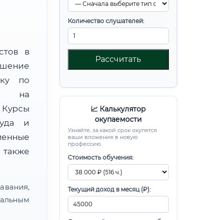
Количество слушателей:
стов в
Рассчитать
шение
вку по
ой на
Курсы
📈 Калькулятор
окупаемости
руда и
Узнайте, за какой срок окупятся
менные
ваши вложения в новую
профессию
 также
Стоимость обучения:
авания,
Текущий доход в месяц (₽):
альным