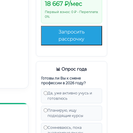
18 667
₽/мес
Первый взнос: 0 ₽ • Переплата:
0%
Запросить
рассрочку
📊 Опрос года
Готовы ли Вы к смене
профессии в 2026 году?
Да, уже активно учусь и
готовлюсь
Планирую, ищу
подходящие курсы
Сомневаюсь, пока
анализирую рынок