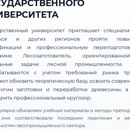
СУДАРСТВЕННОГО
ИВЕРСИТЕТА
арственный университет приглашает специали
льсе и других регионов пройти повы
фикации и профессиональную переподгото
рамме Лесозаготовитель, ориентированн
альные задачи лесной промышленности. 
батываются с учётом требований рынка т
ают обновить теоретическую базу, освоить совре
логии заготовки и переработки древесины, а
рить профессиональный кругозор.
улярно обновляем учебные материалы и методы препод
 они соответствовали последним практикам и ре
ностям лесопромышленного сектора.