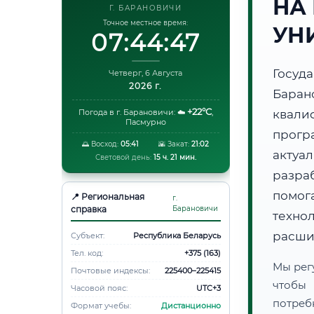
НА
Г. БАРАНОВИЧИ
Точное местное время:
УН
07:44:48
Госуд
Четверг, 6 Августа
2026 г.
Бара
+22°C
Погода в г. Барановичи:
☁️
,
квали
Пасмурно
прог
🌅 Восход:
05:41
🌇 Закат:
21:02
акту
Световой день:
15 ч. 21 мин.
разра
помог
📍 Региональная
г.
справка
Барановичи
техно
расши
Субъект:
Республика Беларусь
Тел. код:
+375 (163)
Мы рег
Почтовые индексы:
225400–225415
чтобы
Часовой пояс:
UTC+3
потреб
Формат учебы:
Дистанционно