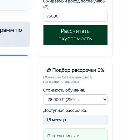
Ожидаемый доход после учебы
(₽):
грамм по
Рассчитать
окупаемость
💳 Подбор рассрочки 0%
Обучение без финансовой
нагрузки и переплат
Стоимость обучения:
Доступная рассрочка:
Платеж в месяц: