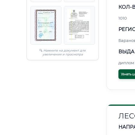
КОЛ-В
1010
РЕГИО
Барано
🔍
Нажмите на документ для
ВЫДА
увеличения и просмотра
диплом 
Узнать ц
ЛЕС
НАПР