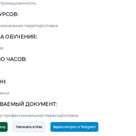
 промышленность
УРСОВ:
сиональная переподготовка
А ОБУЧЕНИЯ:
яя
О ЧАСОВ:
Н:
вичи
ВАЕМЫЙ ДОКУМЕНТ:
о профессиональной переподготовке
ену
Написать в Max
Задать вопрос в Telegram