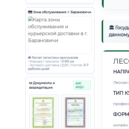
🗺️ Зона обслуживания: г. Барановичи
🏛 Госу
данному
🚚
Расчет логистики оригиналов:
ЛЕС
• Маршрут транзита:
~3 615 км
• Экспресс-доставка СДЭК / Почтой:
5–7
рабочих дней
НАПР
Лесная
📜 Документы и
ФИС
аккредитация
ФРДО
ТИП К
профес
ФОРМ
онлайн