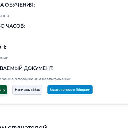
А ОБУЧЕНИЯ:
очно
О ЧАСОВ:
Н:
вичи
ВАЕМЫЙ ДОКУМЕНТ:
верение о повышении квалификации
ену
Написать в Max
Задать вопрос в Telegram
вы слушателей