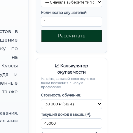
Количество слушателей:
стов в
Рассчитать
шение
вку по
ой на
Курсы
📈 Калькулятор
окупаемости
руда и
Узнайте, за какой срок окупятся
менные
ваши вложения в новую
профессию
 также
Стоимость обучения:
авания,
Текущий доход в месяц (₽):
альным