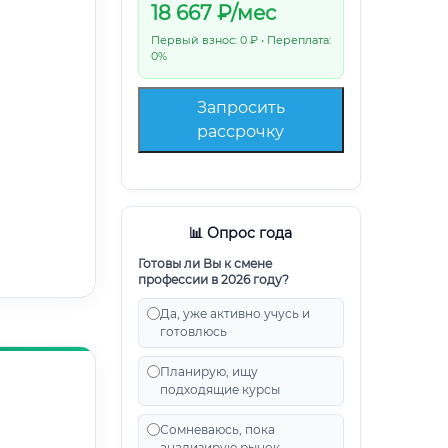
18 667
₽/мес
Первый взнос: 0 ₽ • Переплата:
0%
Запросить
рассрочку
📊 Опрос года
Готовы ли Вы к смене
профессии в 2026 году?
Да, уже активно учусь и
готовлюсь
Планирую, ищу
подходящие курсы
Сомневаюсь, пока
анализирую рынок