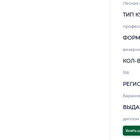
Лесная
ТИП К
профес
ФОРМ
вечерн
КОЛ-В
516
РЕГИО
Барано
ВЫДА
диплом 
Узнать ц