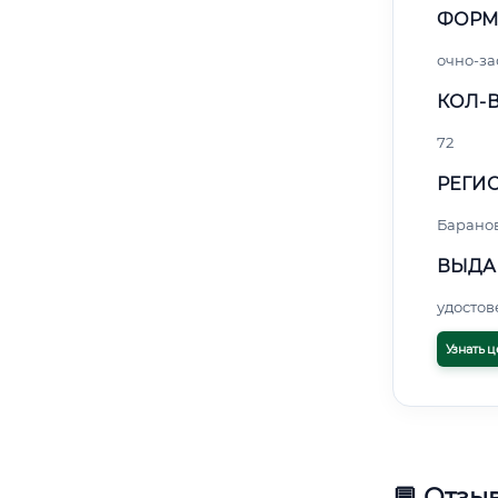
ФОРМ
очно-за
КОЛ-В
72
РЕГИО
Барано
ВЫДА
удосто
Узнать ц
💬 Отзы