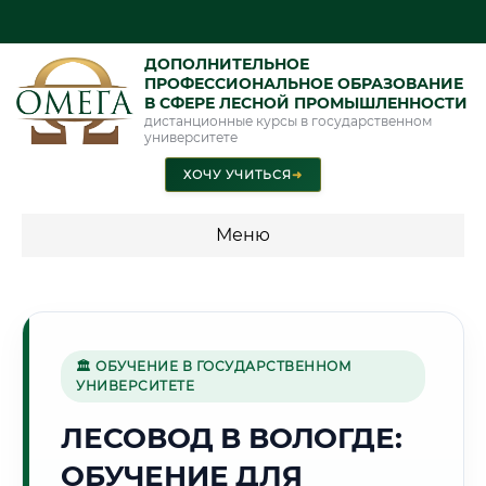
ДОПОЛНИТЕЛЬНОЕ
ПРОФЕССИОНАЛЬНОЕ ОБРАЗОВАНИЕ
В СФЕРЕ ЛЕСНОЙ ПРОМЫШЛЕННОСТИ
дистанционные курсы в государственном
университете
ХОЧУ УЧИТЬСЯ
➜
Меню
💰 ПРОГРАММЫ И СТОИМОСТЬ
Стоимость по программам обучения "Лесная
промышленность"
🏛 ОБУЧЕНИЕ В ГОСУДАРСТВЕННОМ
УНИВЕРСИТЕТЕ
ЛЕСОВОД В ВОЛОГДЕ:
❄️
ОБУЧЕНИЕ ДЛЯ
Г. ВОЛОГДА