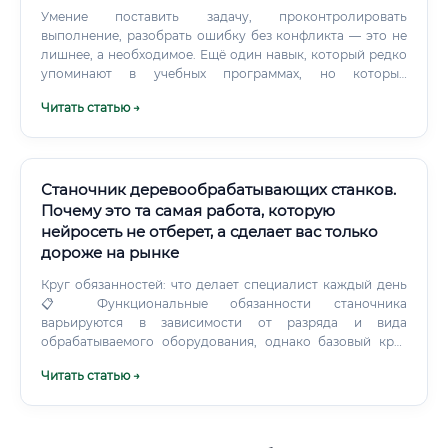
Умение поставить задачу, проконтролировать
выполнение, разобрать ошибку без конфликта — это не
лишнее, а необходимое. Ещё один навык, который редко
упоминают в учебных программах, но который
критически важен на практике — умение работать в
Читать статью →
условиях ограниченных ресурсов.
Станочник деревообрабатывающих станков.
Почему это та самая работа, которую
нейросеть не отберет, а сделает вас только
дороже на рынке
Круг обязанностей: что делает специалист каждый день
📋 Функциональные обязанности станочника
варьируются в зависимости от разряда и вида
обрабатываемого оборудования, однако базовый круг
задач выглядит следующим образом: Технологические
Читать статью →
задачи: Настройка и наладка деревообрабатывающих
станков (пильных, фрезерных, строгальных,
шлифовальных, токарных, сверлильных) Установка
режущего инструмента (пил, фрез, свёрл, шлифовальных