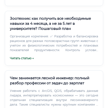
Зоотехник: как получить все необходимые
навыки за 4 месяца, а не за 5 лет в
университете? Пошаговый план
Организация кормления: ✅ Разработка и балансировка
рационов для разных половозрастных групп животных с
учетом их физиологических потребностей и плановых
показателей продуктивности. Контроль условий
содержания: ✅ Мониторинг микроклимата в помещениях
Читать статью →
(температура, влажность, вентиляция), плотности
размещения животных.
Чем занимается лесной инженер: полный
разбор профессии от задач до зарплат
Умение работать с ArcGIS, QGIS, обрабатывать данные
лидара, интерпретировать космоснимки — это сегодня
отдельная специализация внутри лесоинженерного
дела. Такие специалисты нужны крупным компаниям и