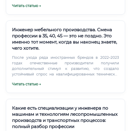
государственным структурам.
Читать статью →
Инженер мебельного производства. Смена
профессии в 35, 40, 45 — это не поздно. Это
именно тот момент, когда вы наконец знаете,
чего хотите.
После ухода ряда иностранных брендов в 2022–2023
годах отечественные производители получили
дополнительный стимул к развитию, что создало
устойчивый спрос на квалифицированных технических
специалистов. Факты о рынке: Объём российского рынка
Читать статью →
мебели превышает 500 млрд рублей в год В России
работает более 5 000 мебельных предприятий
Ежегодный дефицит квалифицированных инженеров-
технологов в отрасли — тысячи вакансий Рост онлайн-
продаж мебели стимулирует развитие производств ✅
Какие есть специализации у инженера по
Профессия устойчиво входит в топ востребованных в
машинам и технологиям лесопромышленных
производственном секторе по данным крупнейших
производств и транспортных процессов:
платформ по трудоустройству.
полный разбор профессии