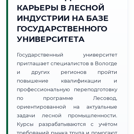
КАРЬЕРЫ В ЛЕСНОЙ
Точное местное время:
17:45:44
ИНДУСТРИИ НА БАЗЕ
ГОСУДАРСТВЕННОГО
Четверг, 6 Августа
2026 г.
УНИВЕРСИТЕТА
+24°C
Погода в г. Вологда:
☁️
,
Пасмурно
Государственный университет
🌅 Восход:
04:17
🌇 Закат:
20:34
Световой день:
16 ч. 17 мин.
приглашает специалистов в Вологде
и других регионов пройти
📍 Региональная справка
г. Вологда
повышение квалификации и
Субъект:
Вологодская область
профессиональную переподготовку
Тел. код:
+7 (8172)
по программе Лесовод,
Почтовые индексы:
160000–160999
ориентированной на актуальные
Часовой пояс:
МСК (UTC+3)
задачи лесной промышленности.
Формат учебы:
Дистанционно
Курсы разрабатываются с учётом
требований рынка труда и помогают
🗺️ Зона обслуживания: г. Вологда