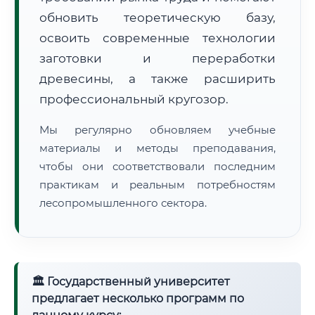
обновить теоретическую базу,
освоить современные технологии
заготовки и переработки
древесины, а также расширить
профессиональный кругозор.
🚚
Расчет логистики оригиналов:
• Маршрут транзита:
~2 592 км
Мы регулярно обновляем учебные
• Экспресс-доставка СДЭК / Почтой:
4–6 рабочих дней
материалы и методы преподавания,
📜 Документы и аккредитация
чтобы они соответствовали последним
ФИС ФРДО
практикам и реальным потребностям
лесопромышленного сектора.
🔍
Нажмите на документ для увеличения и просмотра
🏛 Государственный университет
предлагает несколько программ по