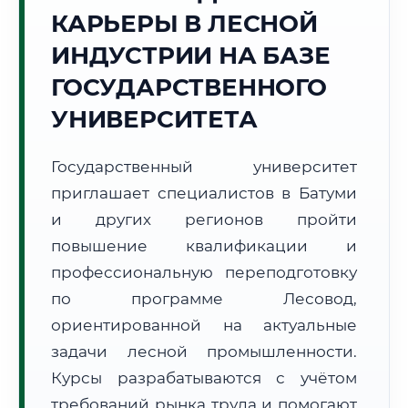
КАРЬЕРЫ В ЛЕСНОЙ
Точное местное время:
12:20:18
ИНДУСТРИИ НА БАЗЕ
ГОСУДАРСТВЕННОГО
Суббота, 8 Августа
2026 г.
УНИВЕРСИТЕТА
+27°C
Погода в г. Батуми:
⛅
,
Переменная облачность
Государственный университет
🌅 Восход:
06:15
🌇 Закат:
20:23
Световой день:
14 ч. 8 мин.
приглашает специалистов в Батуми
и других регионов пройти
📍 Региональная справка
г. Батуми
повышение квалификации и
Субъект:
Грузия
профессиональную переподготовку
Тел. код:
+995 (422)
по программе Лесовод,
Почтовые индексы:
6000–6010
ориентированной на актуальные
Часовой пояс:
UTC+4
задачи лесной промышленности.
Формат учебы:
Дистанционно
Курсы разрабатываются с учётом
требований рынка труда и помогают
🗺️ Зона обслуживания: г. Батуми