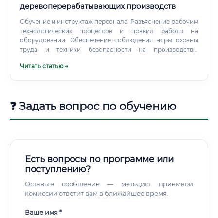
деревоперерабатывающих производств
Обучение и инструктаж персонала: Разъяснение рабочим
технологических процессов и правил работы на
оборудовании. Обеспечение соблюдения норм охраны
труда и техники безопасности на производстве.
Необходимые навыки и компетенции для успешной
Читать статью →
карьеры Для успешной работы технологу требуется
сочетание технических знаний (hard skills) и личностных
качеств (soft skills).
❓ Задать вопрос по обучению
Есть вопросы по программе или
поступлению?
Оставьте сообщение — методист приемной
комиссии ответит вам в ближайшее время.
Ваше имя *