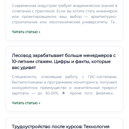
Современная индустрия требует академических знаний в
сочетании с практикой. Если вы хотите стать инженером
или проектировщиком, ваш выбор — архитектурно-
строительные или лесотехнические университеты. Там
преподают сопротивление материалов, строительную
Читать статью →
механику, химию древесины и основы проектирования.
Лесовод зарабатывает больше менеджеров с
10-летним стажем. Цифры и факты, которые
вас удивят
Специалисты, освоившие работу с ГИС-системами,
беспилотниками и программами мониторинга, получают
конкурентное преимущество и значительный прирост
зарплаты — до 30–50%. 🌟 Кроме того, физическое
присутствие в лесу, принятие оперативных решений на
Читать статью →
местности, управление командами при тушении пожаров
— всё это функции, которые машина не заменит в
обозримом будущем.
Трудоустройство после курсов: Технология