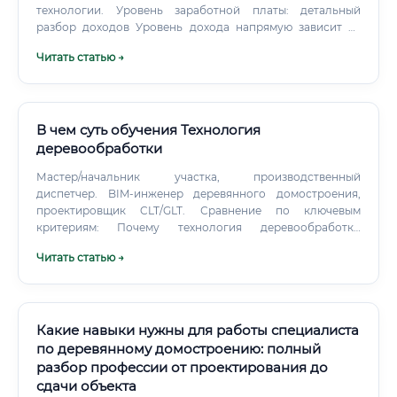
технологии. Уровень заработной платы: детальный
разбор доходов Уровень дохода напрямую зависит от
опыта, квалификации, региона и размера компании.
Читать статью →
Наиболее высокие зарплаты предлагают в крупных
промышленных центрах, а также в R&D-подразделениях
международных корпораций и успешных инновационных
компаниях.
В чем суть обучения Технология
деревообработки
Мастер/начальник участка, производственный
диспетчер. BIM‑инженер деревянного домостроения,
проектировщик CLT/GLT. Сравнение по ключевым
критериям: Почему технология деревообработки
выигрывает: Шире зона влияния на экономику
Читать статью →
предприятия: нормы, ТП, раскрой, качество.
Какие навыки нужны для работы специалиста
по деревянному домостроению: полный
разбор профессии от проектирования до
сдачи объекта