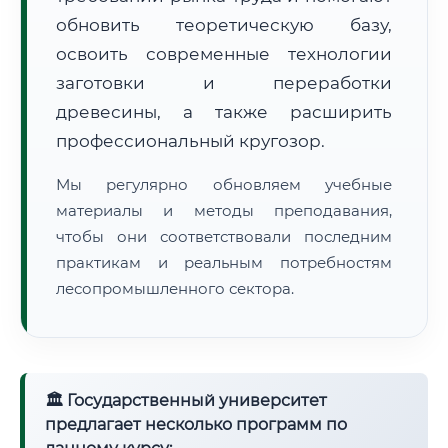
обновить теоретическую базу,
освоить современные технологии
заготовки и переработки
древесины, а также расширить
профессиональный кругозор.
🚚
Расчет логистики оригиналов:
• Маршрут транзита:
~3 333 км
Мы регулярно обновляем учебные
• Экспресс-доставка СДЭК / Почтой:
5–7 рабочих дней
материалы и методы преподавания,
📜 Документы и аккредитация
чтобы они соответствовали последним
ФИС ФРДО
практикам и реальным потребностям
лесопромышленного сектора.
🔍
Нажмите на документ для увеличения и просмотра
🏛 Государственный университет
предлагает несколько программ по