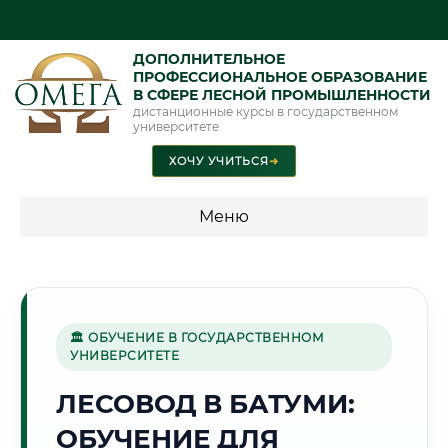
ДОПОЛНИТЕЛЬНОЕ
ПРОФЕССИОНАЛЬНОЕ ОБРАЗОВАНИЕ
В СФЕРЕ ЛЕСНОЙ ПРОМЫШЛЕННОСТИ
дистанционные курсы в государственном
университете
ХОЧУ УЧИТЬСЯ
➜
Меню
💰 ПРОГРАММЫ И СТОИМОСТЬ
Стоимость по программам обучения "Лесная
промышленность"
🏛 ОБУЧЕНИЕ В ГОСУДАРСТВЕННОМ
УНИВЕРСИТЕТЕ
ЛЕСОВОД В БАТУМИ:
🌊
ОБУЧЕНИЕ ДЛЯ
Г. БАТУМИ