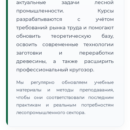
актуальные задачи лесной
промышленности. Курсы
разрабатываются с учётом
требований рынка труда и помогают
обновить теоретическую базу,
освоить современные технологии
🚚
Расчет логистики оригиналов:
• Маршрут транзита:
~3 319 км
заготовки и переработки
• Экспресс-доставка СДЭК / Почтой:
5–7 рабочих дней
древесины, а также расширить
📜 Документы и аккредитация
ФИС ФРДО
профессиональный кругозор.
Мы регулярно обновляем учебные
материалы и методы преподавания,
🔍
Нажмите на документ для увеличения и просмотра
чтобы они соответствовали последним
практикам и реальным потребностям
лесопромышленного сектора.