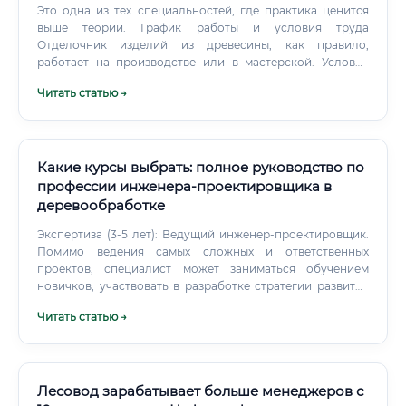
Это одна из тех специальностей, где практика ценится
выше теории. График работы и условия труда
Отделочник изделий из древесины, как правило,
работает на производстве или в мастерской. Условия
труда зависят от конкретного работодателя, однако
Читать статью →
можно выделить типичную картину: ✅ Работодатели, как
правило, обеспечивают специалиста спецодеждой и
необходимыми средствами индивидуальной защиты.
Какие курсы выбрать: полное руководство по
профессии инженера-проектировщика в
деревообработке
Экспертиза (3-5 лет): Ведущий инженер-проектировщик.
Помимо ведения самых сложных и ответственных
проектов, специалист может заниматься обучением
новичков, участвовать в разработке стратегии развития
продуктовой линейки.
Читать статью →
Лесовод зарабатывает больше менеджеров с