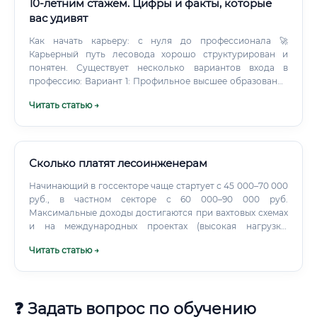
10-летним стажем. Цифры и факты, которые
вас удивят
Как начать карьеру: с нуля до профессионала 🚀
Карьерный путь лесовода хорошо структурирован и
понятен. Существует несколько вариантов входа в
профессию: Вариант 1: Профильное высшее образование
Лесотехнические университеты России готовят
Читать статью →
специалистов по направлениям «Лесное дело»,
«Лесоводство и лесоустройство». Ведущие вузы: Санкт-
Петербургский государственный лесотехнический
университет Московский государственный технический
университет леса Уральский государственный
Сколько платят лесоинженерам
лесотехнический университет Сибирский
Начинающий в госсекторе чаще стартует с 45 000–70 000
государственный университет науки и технологий
руб., в частном секторе с 60 000–90 000 руб.
(Красноярск) Вариант 2: Среднее профессиональное
Максимальные доходы достигаются при вахтовых схемах
образование Многочисленные лесные техникумы и
и на международных проектах (высокая нагрузка,
колледжи по всей стране.
удаленность, английский, сертификации).
Читать статью →
❓ Задать вопрос по обучению