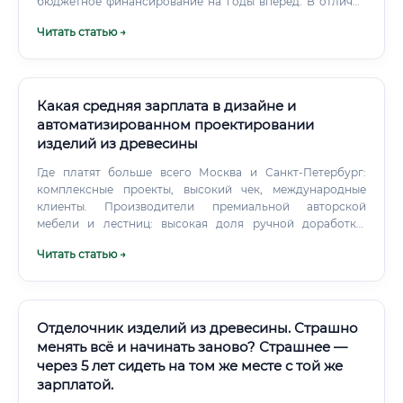
бюджетное финансирование на годы вперёд. В отличие
от массовых специальностей типа «эколог», грамотных
Читать статью →
инженеров природообустройства на рынке значительно
меньше, чем нужно работодателям.
Какая средняя зарплата в дизайне и
автоматизированном проектировании
изделий из древесины
Где платят больше всего Москва и Санкт‑Петербург:
комплексные проекты, высокий чек, международные
клиенты. Производители премиальной авторской
мебели и лестниц: высокая доля ручной доработки,
персонализация.
Читать статью →
Отделочник изделий из древесины. Страшно
менять всё и начинать заново? Страшнее —
через 5 лет сидеть на том же месте с той же
зарплатой.