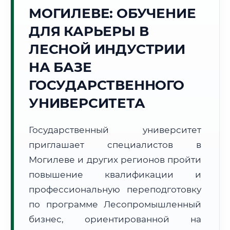
МОГИЛЕВЕ: ОБУЧЕНИЕ
Точное местное время:
07:13:01
ДЛЯ КАРЬЕРЫ В
ЛЕСНОЙ ИНДУСТРИИ
Четверг, 6 Августа
2026 г.
НА БАЗЕ
+22°C
Погода в г. Могилев:
☀️
,
Ясно
ГОСУДАРСТВЕННОГО
🌅 Восход:
05:21
🌇 Закат:
20:47
УНИВЕРСИТЕТА
Световой день:
15 ч. 26 мин.
Государственный университет
📍 Региональная справка
г. Могилев
приглашает специалистов в
Субъект:
Республика Беларусь
Могилеве и других регионов пройти
Тел. код:
+375 (222)
повышение квалификации и
Почтовые индексы:
212000–212030
профессиональную переподготовку
Часовой пояс:
UTC+3
Формат учебы:
Дистанционно
по программе Лесопромышленный
бизнес, ориентированной на
🗺️ Зона обслуживания: г. Могилев