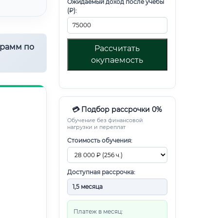
Ожидаемый доход после учебы
(₽):
грамм по
Рассчитать
окупаемость
💳 Подбор рассрочки 0%
Обучение без финансовой
нагрузки и переплат
Стоимость обучения:
Доступная рассрочка:
Платеж в месяц: