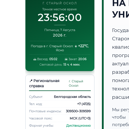
НА
Г. СТАРЫЙ ОСКОЛ
Точное местное время:
УН
23:56:01
Госуд
Пятница, 7 Августа
2026 г.
Старо
+22°C
Погода в г. Старый Оскол:
☀️
,
квали
Ясно
прогр
🌅 Восход:
05:02
🌇 Закат:
20:06
акту
Световой день:
15 ч. 4 мин.
разра
помог
📍 Региональная
г. Старый
справка
Оскол
техно
расши
Субъект:
Белгородская область
Тел. код:
+7 (4725)
Мы рег
Почтовые индексы:
309500–309599
чтобы
Часовой пояс:
МСК (UTC+3)
потреб
Формат учебы:
Дистанционно