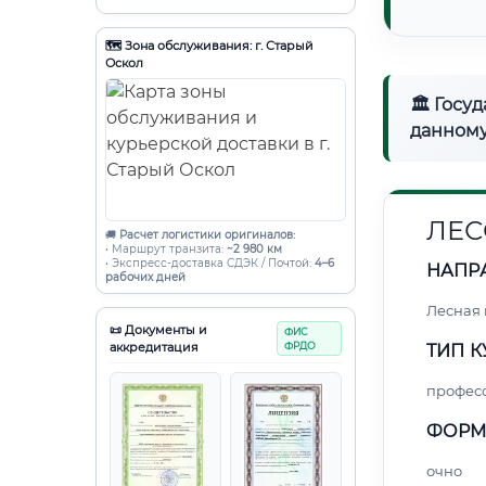
🗺️ Зона обслуживания: г. Старый
Оскол
🏛 Госу
данному
ЛЕС
🚚
Расчет логистики оригиналов:
• Маршрут транзита:
~2 980 км
• Экспресс-доставка СДЭК / Почтой:
4–6
НАПР
рабочих дней
Лесная
📜 Документы и
ФИС
аккредитация
ФРДО
ТИП К
профес
ФОРМ
очно