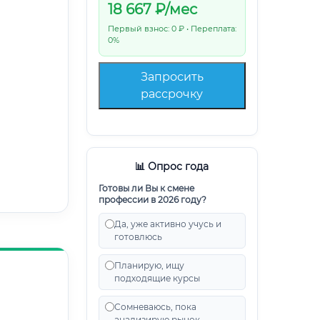
18 667
₽/мес
Первый взнос: 0 ₽ • Переплата:
0%
Запросить
рассрочку
📊 Опрос года
Готовы ли Вы к смене
профессии в 2026 году?
Да, уже активно учусь и
готовлюсь
Планирую, ищу
подходящие курсы
Сомневаюсь, пока
анализирую рынок