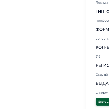
Лесная
ТИП К
профес
ФОРМ
вечерн
КОЛ-В
516
РЕГИО
Старый
ВЫДА
диплом 
Узнать ц