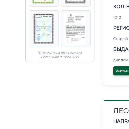
КОЛ-В
1010
РЕГИО
Старый
ВЫДА
🔍
Нажмите на документ для
увеличения и просмотра
диплом 
Узнать ц
ЛЕС
НАПР