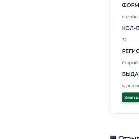
ФОРМ
онлайн
КОЛ-В
72
РЕГИО
Старый
ВЫДА
удосто
Узнать ц
💬 Отзы