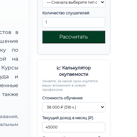
Количество слушателей:
стов в
Рассчитать
ышение
вку по
ной на
Курсы
📈 Калькулятор
окупаемости
руда и
Узнайте, за какой срок окупятся
менные
ваши вложения в новую
профессию
 также
Стоимость обучения:
авания,
Текущий доход в месяц (₽):
альным