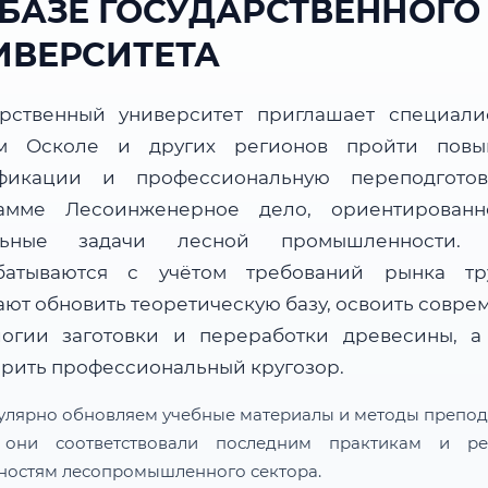
 БАЗЕ ГОСУДАРСТВЕННОГО
ИВЕРСИТЕТА
арственный университет приглашает специали
м Осколе и других регионов пройти пов
фикации и профессиональную переподгото
амме Лесоинженерное дело, ориентирован
альные задачи лесной промышленности. 
батываются с учётом требований рынка т
ают обновить теоретическую базу, освоить совре
логии заготовки и переработки древесины, а
рить профессиональный кругозор.
улярно обновляем учебные материалы и методы препод
 они соответствовали последним практикам и ре
ностям лесопромышленного сектора.