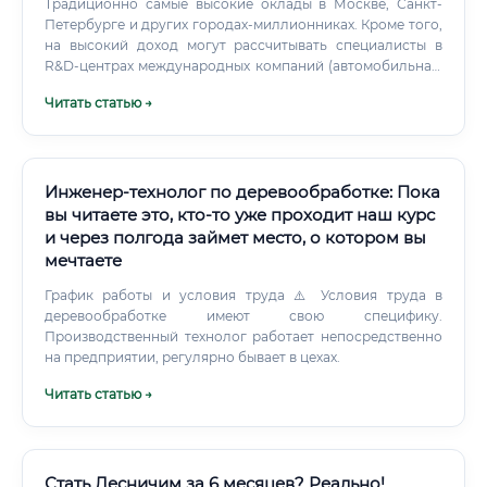
Традиционно самые высокие оклады в Москве, Санкт-
Петербурге и других городах-миллионниках. Кроме того,
на высокий доход могут рассчитывать специалисты в
R&D-центрах международных компаний (автомобильная,
химическая промышленность) и в частных
Читать статью →
инновационных компаниях, получивших серьезные
инвестиции.
Инженер-технолог по деревообработке: Пока
вы читаете это, кто-то уже проходит наш курс
и через полгода займет место, о котором вы
мечтаете
График работы и условия труда ⚠️ Условия труда в
деревообработке имеют свою специфику.
Производственный технолог работает непосредственно
на предприятии, регулярно бывает в цехах.
Читать статью →
Стать Лесничим за 6 месяцев? Реально!