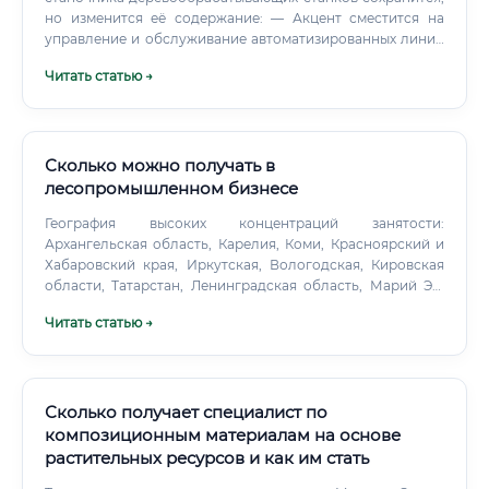
но изменится её содержание: — Акцент сместится на
управление и обслуживание автоматизированных линий
— Возрастёт роль знаний в области ЧПУ и CAD/CAM-
Читать статью →
систем — Вырастет зарплатная вилка для
квалифицированных специалистов — Усилится дефицит
кадров, поскольку молодёжь традиционно
недооценивает рабочие профессии ⚡ Специалисты,
которые начинают осваивать профессию сейчас, через 10
Сколько можно получать в
лет окажутся в числе высококвалифицированных и
лесопромышленном бизнесе
высокооплачиваемых профессионалов с многолетним
География высоких концентраций занятости:
опытом. График работы и условия труда ⚠️ Работа на
Архангельская область, Карелия, Коми, Красноярский и
производстве требует строгого соблюдения техники
Хабаровский края, Иркутская, Вологодская, Кировская
безопасности. Современные предприятия оснащены
области, Татарстан, Ленинградская область, Марий Эл,
системами вентиляции, защитными кожухами и
Пермский край. Уровень зарплат: средние значения и
средствами индивидуальной защиты.
Читать статью →
вилки по ролям Диапазоны приведены брутто в месяц и
зависят от региона, вахтового метода, премий и разряда.
Сколько получает специалист по
композиционным материалам на основе
растительных ресурсов и как им стать