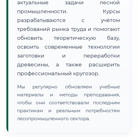
актуальные задачи лесной
промышленности. Курсы
разрабатываются с учётом
требований рынка труда и помогают
обновить теоретическую базу,
освоить современные технологии
🚚
Расчет логистики оригиналов:
• Маршрут транзита:
~3 582 км
заготовки и переработки
• Экспресс-доставка СДЭК / Почтой:
5–7 рабочих дней
древесины, а также расширить
📜 Документы и аккредитация
ФИС ФРДО
профессиональный кругозор.
Мы регулярно обновляем учебные
материалы и методы преподавания,
🔍
Нажмите на документ для увеличения и просмотра
чтобы они соответствовали последним
практикам и реальным потребностям
лесопромышленного сектора.