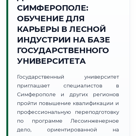
СИМФЕРОПОЛЕ:
Точное местное время:
14:11:42
ОБУЧЕНИЕ ДЛЯ
КАРЬЕРЫ В ЛЕСНОЙ
Воскресенье, 9 Августа
2026 г.
ИНДУСТРИИ НА БАЗЕ
+28°C
Погода в г. Симферополь:
☀️
,
Ясно
ГОСУДАРСТВЕННОГО
🌅 Восход:
05:38
🌇 Закат:
19:59
УНИВЕРСИТЕТА
Световой день:
14 ч. 21 мин.
Государственный университет
📍 Региональная справка
г. Симферополь
приглашает специалистов в
Субъект:
Республика Крым
Симферополе и других регионов
Тел. код:
+7 (3652)
пройти повышение квалификации и
Почтовые индексы:
295000–295999
профессиональную переподготовку
Часовой пояс:
МСК (UTC+3)
Формат учебы:
Дистанционно
по программе Лесоинженерное
дело, ориентированной на
🗺️ Зона обслуживания: г. Симферополь