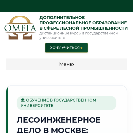
ДОПОЛНИТЕЛЬНОЕ
ПРОФЕССИОНАЛЬНОЕ ОБРАЗОВАНИЕ
В СФЕРЕ ЛЕСНОЙ ПРОМЫШЛЕННОСТИ
дистанционные курсы в государственном
университете
ХОЧУ УЧИТЬСЯ
➜
Меню
💰 ПРОГРАММЫ И СТОИМОСТЬ
Стоимость по программам обучения "Лесная
промышленность"
🏛 ОБУЧЕНИЕ В ГОСУДАРСТВЕННОМ
УНИВЕРСИТЕТЕ
ЛЕСОИНЖЕНЕРНОЕ
🏛️
ДЕЛО В МОСКВЕ:
Г. МОСКВА