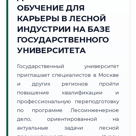
ОБУЧЕНИЕ ДЛЯ
Точное местное время:
09:52:36
КАРЬЕРЫ В ЛЕСНОЙ
ИНДУСТРИИ НА БАЗЕ
Суббота, 8 Августа
2026 г.
ГОСУДАРСТВЕННОГО
+22°C
Погода в г. Москва:
🌤️
,
Преимущественно ясно
УНИВЕРСИТЕТА
🌅 Восход:
04:48
🌇 Закат:
20:22
Световой день:
15 ч. 34 мин.
Государственный университет
приглашает специалистов в Москве
📍 Региональная справка
г. Москва
и других регионов пройти
Субъект:
Московская область
повышение квалификации и
Тел. код:
+7 (495/499)
профессиональную переподготовку
Почтовые индексы:
101000–129999
по программе Лесоинженерное
Часовой пояс:
МСК (UTC+3)
дело, ориентированной на
Формат учебы:
Дистанционно
актуальные задачи лесной
🗺️ Зона обслуживания: г. Москва