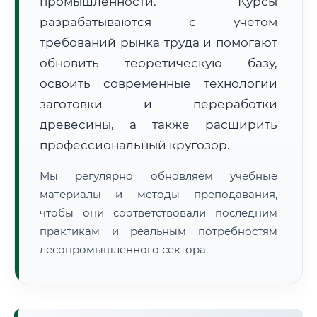
промышленности. Курсы
разрабатываются с учётом
требований рынка труда и помогают
обновить теоретическую базу,
освоить современные технологии
заготовки и переработки
🚚
Расчет логистики оригиналов:
• Маршрут транзита:
~2 811 км
древесины, а также расширить
• Экспресс-доставка СДЭК / Почтой:
4–6 рабочих дней
профессиональный кругозор.
📜 Документы и аккредитация
ФИС ФРДО
Мы регулярно обновляем учебные
материалы и методы преподавания,
чтобы они соответствовали последним
практикам и реальным потребностям
🔍
Нажмите на документ для увеличения и просмотра
лесопромышленного сектора.