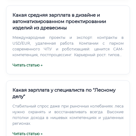
Какая средняя зарплата в дизайне и
автоматизированном проектировании
изделий из древесины
Международные проекты и экспорт: контракты в
USD/EUR, удаленная работа. Компании с парком
современного ЧПУ и роботизацией: ценится CAM-
компетенция, постпроцессинг. Карьерный рост: типовая
лестница должностей Стажер/Junior конструктор
Читать статью →
мебели: чертежи под контролем, корректировки,
базовый раскрой.
Какая зарплата у специалиста по "Лесному
делу"
Стабильный спрос даже при рыночных колебаниях: леса
нужно охранять и восстанавливать всегда. Высокие
потолки дохода в нишевых компетенциях и удаленных
регионах.
Читать статью →