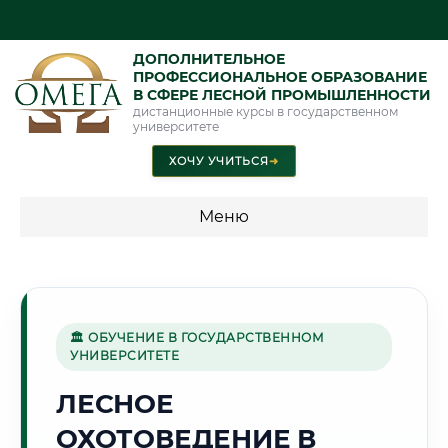
ДОПОЛНИТЕЛЬНОЕ
ПРОФЕССИОНАЛЬНОЕ ОБРАЗОВАНИЕ
В СФЕРЕ ЛЕСНОЙ ПРОМЫШЛЕННОСТИ
дистанционные курсы в государственном
университете
ХОЧУ УЧИТЬСЯ
➜
Меню
💰 ПРОГРАММЫ И СТОИМОСТЬ
Стоимость по программам обучения "Лесная
промышленность"
🏛 ОБУЧЕНИЕ В ГОСУДАРСТВЕННОМ
УНИВЕРСИТЕТЕ
ЛЕСНОЕ
🏘️
ОХОТОВЕДЕНИЕ В
Г. ВОРОНЕЖ