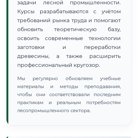
задачи лесной промышленности.
Курсы разрабатываются с учётом
требований рынка труда и помогают
обновить теоретическую базу,
освоить современные технологии
заготовки и переработки
🚚
Расчет логистики оригиналов:
• Маршрут транзита:
~2 879 км
древесины, а также расширить
• Экспресс-доставка СДЭК / Почтой:
4–6 рабочих дней
профессиональный кругозор.
📜 Документы и аккредитация
ФИС ФРДО
Мы регулярно обновляем учебные
материалы и методы преподавания,
чтобы они соответствовали последним
🔍
Нажмите на документ для увеличения и просмотра
практикам и реальным потребностям
лесопромышленного сектора.