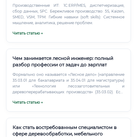
Производственные ИТ: 1С:ERP/MES, диспетчеризация,
сбор данных, SPC. Бережливое производство: 5S, Kaizen,
SMED, VSM, TPM. Гибкие навыки (soft skills): Системное
мышление, аналитика, решение проблем.
Читать статью →
Чем занимается лесной инженер: полный
разбор профессии от задач до зарплат
Формально оно называется «Лесное дело» (направление
35.03.01 для бакалавриата и 35.04.01 для магистратуры)
или «Технология лесозаготовительных и
деревоперерабатывающих производств» (35.03.02). Есть
несколько учебных заведений с сильной репутацией в
Читать статью →
этой области: ✅ СПбГЛТУ — исторически самый
известный в профессиональном сообществе.
Выпускники этого вуза занимают ключевые должности в
отрасли по всей стране.
Как стать востребованным специалистом в
сфере деревообработки, мебельного