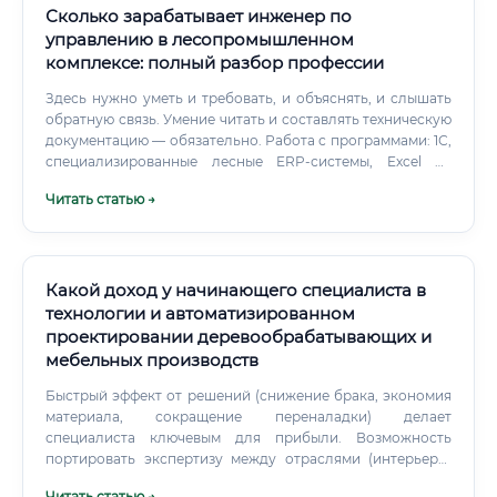
обслуживания.
Сколько зарабатывает инженер по
управлению в лесопромышленном
комплексе: полный разбор профессии
Здесь нужно уметь и требовать, и объяснять, и слышать
обратную связь. Умение читать и составлять техническую
документацию — обязательно. Работа с программами: 1С,
специализированные лесные ERP-системы, Excel на
продвинутом уровне.
Читать статью →
Какой доход у начинающего специалиста в
технологии и автоматизированном
проектировании деревообрабатывающих и
мебельных производств
Быстрый эффект от решений (снижение брака, экономия
материала, сокращение переналадки) делает
специалиста ключевым для прибыли. Возможность
портировать экспертизу между отраслями (интерьеры,
судостроение, девелопмент, экспортная мебель).
Читать статью →