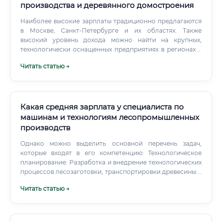
производства и деревянного домостроения
Наиболее высокие зарплаты традиционно предлагаются
в Москве, Санкт-Петербурге и их областях. Также
высокий уровень дохода можно найти на крупных,
технологически оснащенных предприятиях в регионах с
активным строительством (например, Краснодарский
Читать статью →
край) и в компаниях, работающих на экспорт или
выполняющих эксклюзивные заказы.
Какая средняя зарплата у специалиста по
машинам и технологиям лесопромышленных
производств
Однако можно выделить основной перечень задач,
которые входят в его компетенцию: Технологическое
планирование: Разработка и внедрение технологических
процессов лесозаготовки, транспортировки древесины и
ее последующей переработки. Подбор и эксплуатация
Читать статью →
оборудования: Выбор оптимальных моделей машин
(харвестеров, скиддеров, лесопильных рам, сушильных
камер и т.д.) под конкретные задачи. Организация их
правильной эксплуатации, настройки и технического