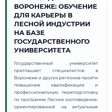
ВОРОНЕЖЕ: ОБУЧЕНИЕ
Точное местное время:
14:11:15
ДЛЯ КАРЬЕРЫ В
ЛЕСНОЙ ИНДУСТРИИ
Понедельник, 10 Августа
2026 г.
НА БАЗЕ
+23°C
Погода в г. Воронеж:
⛅
,
Переменная облачность
ГОСУДАРСТВЕННОГО
🌅 Восход:
05:00
🌇 Закат:
19:56
УНИВЕРСИТЕТА
Световой день:
14 ч. 56 мин.
Государственный университет
📍 Региональная справка
г. Воронеж
приглашает специалистов в
Субъект:
Воронежская область
Воронеже и других регионов пройти
Тел. код:
+7 (473)
повышение квалификации и
Почтовые индексы:
394000–394999
профессиональную переподготовку
Часовой пояс:
МСК (UTC+3)
Формат учебы:
Дистанционно
по программе Лесное охотоведение,
ориентированной на актуальные
🗺️ Зона обслуживания: г. Воронеж