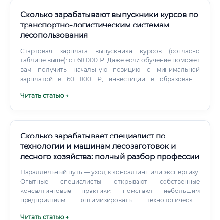
Сколько зарабатывают выпускники курсов по
транспортно-логистическим системам
лесопользования
Стартовая зарплата выпускника курсов (согласно
таблице выше): от 60 000 ₽. Даже если обучение поможет
вам получить начальную позицию с минимальной
зарплатой в 60 000 ₽, инвестиции в образование
окупятся за 1-2 месяца работы. Это один из самых высоких
Читать статью →
показателей окупаемости вложений в образование на
сегодняшний день.
Сколько зарабатывает специалист по
технологии и машинам лесозаготовок и
лесного хозяйства: полный разбор профессии
Параллельный путь — уход в консалтинг или экспертизу.
Опытные специалисты открывают собственные
консалтинговые практики: помогают небольшим
предприятиям оптимизировать технологические
процессы, проводят аудит использования техники,
Читать статью →
участвуют в судебных экспертизах по делам о