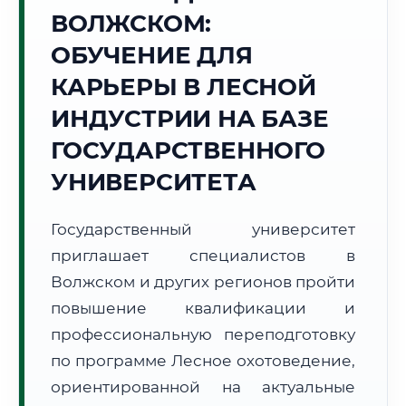
ВОЛЖСКОМ:
Точное местное время:
21:35:02
ОБУЧЕНИЕ ДЛЯ
КАРЬЕРЫ В ЛЕСНОЙ
Четверг, 6 Августа
2026 г.
ИНДУСТРИИ НА БАЗЕ
+34°C
Погода в г. Волжский:
🌤️
,
Преимущественно ясно
ГОСУДАРСТВЕННОГО
🌅 Восход:
04:41
🌇 Закат:
19:32
УНИВЕРСИТЕТА
Световой день:
14 ч. 51 мин.
Государственный университет
📍 Региональная справка
г. Волжский
приглашает специалистов в
Субъект:
Волгоградская область
Волжском и других регионов пройти
Тел. код:
+7 (8443)
повышение квалификации и
Почтовые индексы:
404100–404199
профессиональную переподготовку
Часовой пояс:
МСК (UTC+3)
Формат учебы:
Дистанционно
по программе Лесное охотоведение,
ориентированной на актуальные
🗺️ Зона обслуживания: г. Волжский