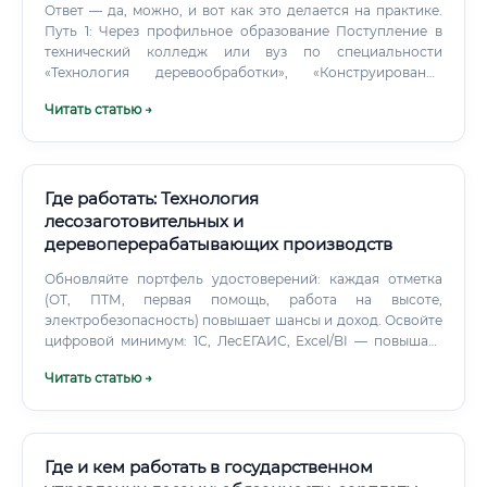
Ответ — да, можно, и вот как это делается на практике.
Путь 1: Через профильное образование Поступление в
технический колледж или вуз по специальности
«Технология деревообработки», «Конструирование
мебели» или «Технология лесозаготовительных и
Читать статью →
деревоперерабатывающих производств».
Где работать: Технология
лесозаготовительных и
деревоперерабатывающих производств
Обновляйте портфель удостоверений: каждая отметка
(ОТ, ПТМ, первая помощь, работа на высоте,
электробезопасность) повышает шансы и доход. Освойте
цифровой минимум: 1С, ЛесЕГАИС, Excel/BI — повышает
«конвертацию» в мастера/технолога.
Читать статью →
Где и кем работать в государственном