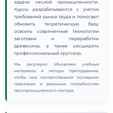
задачи лесной промышленности.
Курсы разрабатываются с учётом
требований рынка труда и помогают
обновить теоретическую базу,
освоить современные технологии
заготовки и переработки
🚚
Расчет логистики оригиналов:
• Маршрут транзита:
~2 671 км
древесины, а также расширить
• Экспресс-доставка СДЭК / Почтой:
4–6 рабочих дней
профессиональный кругозор.
📜 Документы и аккредитация
ФИС ФРДО
Мы регулярно обновляем учебные
материалы и методы преподавания,
чтобы они соответствовали последним
🔍
Нажмите на документ для увеличения и просмотра
практикам и реальным потребностям
лесопромышленного сектора.