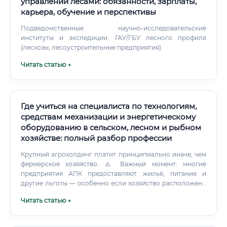
управлении лесами: обязанности, зарплаты,
карьера, обучение и перспективы
Подведомственные научно-исследовательские
институты и экспедиции. ГАУ/ГБУ лесного профиля
(лесхозы, лесоустроительные предприятия).
Читать статью →
Где учиться на специалиста по технологиям,
средствам механизации и энергетическому
оборудованию в сельском, лесном и рыбном
хозяйстве: полный разбор профессии
Крупный агрохолдинг платит принципиально иначе, чем
фермерское хозяйство. ⚠️ Важный момент: многие
предприятия АПК предоставляют жильё, питание и
другие льготы — особенно если хозяйство расположено
в сельской местности. Это реально увеличивает
Читать статью →
фактическую стоимость компенсационного пакета.