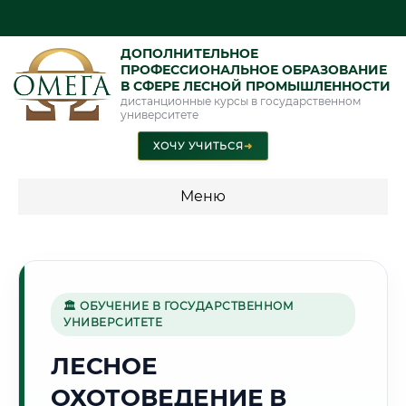
ДОПОЛНИТЕЛЬНОЕ
ПРОФЕССИОНАЛЬНОЕ ОБРАЗОВАНИЕ
В СФЕРЕ ЛЕСНОЙ ПРОМЫШЛЕННОСТИ
дистанционные курсы в государственном
университете
ХОЧУ УЧИТЬСЯ
➜
Меню
💰 ПРОГРАММЫ И СТОИМОСТЬ
Стоимость по программам обучения "Лесная
промышленность"
🏛 ОБУЧЕНИЕ В ГОСУДАРСТВЕННОМ
УНИВЕРСИТЕТЕ
ЛЕСНОЕ
🌊
ОХОТОВЕДЕНИЕ В
Г. ВОЛЖСКИЙ