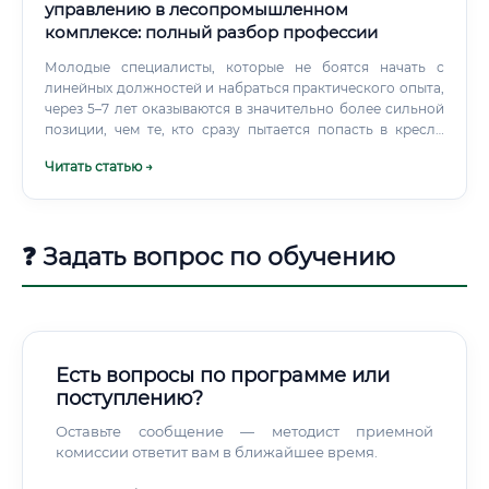
программ и практика в мастерской.
управлению в лесопромышленном
комплексе: полный разбор профессии
Молодые специалисты, которые не боятся начать с
линейных должностей и набраться практического опыта,
через 5–7 лет оказываются в значительно более сильной
позиции, чем те, кто сразу пытается попасть в кресло
менеджера. Среднее профессиональное образование
Читать статью →
тоже даёт вход в профессию. Лесопромышленные
техникумы и колледжи готовят специалистов среднего
звена, которые затем могут вырасти до инженерных
позиций через опыт и дополнительное обучение.
❓ Задать вопрос по обучению
Есть вопросы по программе или
поступлению?
Оставьте сообщение — методист приемной
комиссии ответит вам в ближайшее время.