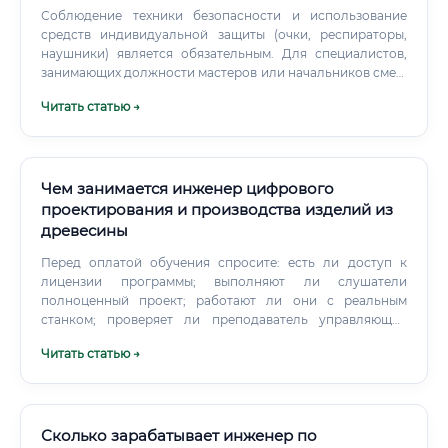
Соблюдение техники безопасности и использование
средств индивидуальной защиты (очки, респираторы,
наушники) является обязательным. Для специалистов,
занимающих должности мастеров или начальников смен,
возможен сменный график работы.
Читать статью →
Чем занимается инженер цифрового
проектирования и производства изделий из
древесины
Перед оплатой обучения спросите: есть ли доступ к
лицензии программы; выполняют ли слушатели
полноценный проект; работают ли они с реальным
станком; проверяет ли преподаватель управляющие
программы; объясняют ли типичные ошибки; можно ли
Читать статью →
собрать портфолио; кто преподаёт — практик или только
теоретик. Самообразование Многие специалисты
осваивают часть навыков самостоятельно. Для этого
подходят документация производителей, технические
форумы, учебные проекты, демонстрационные версии
Сколько зарабатывает инженер по