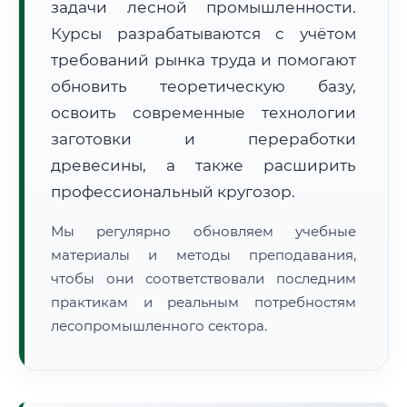
задачи лесной промышленности.
Курсы разрабатываются с учётом
требований рынка труда и помогают
обновить теоретическую базу,
освоить современные технологии
заготовки и переработки
🚚
Расчет логистики оригиналов:
• Маршрут транзита:
~1 102 км
древесины, а также расширить
• Экспресс-доставка СДЭК / Почтой:
2–3 рабочих дня
профессиональный кругозор.
📜 Документы и аккредитация
ФИС ФРДО
Мы регулярно обновляем учебные
материалы и методы преподавания,
чтобы они соответствовали последним
🔍
Нажмите на документ для увеличения и просмотра
практикам и реальным потребностям
лесопромышленного сектора.