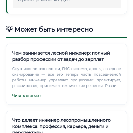
💡 Может быть интересно
Чем занимается лесной инженер: полный
разбор профессии от задач до зарплат
Спутниковые технологии, ГИС-системы, дроны, лазерное
сканирование — всё это теперь часть повседневной
работы. Инженер управляет процессами: проектирует,
рассчитывает, принимает технические решения. Разница
примерно такая же, как между охранником и
Читать статью →
архитектором здания.
Что делает инженер лесопромышленного
комплекса: профессия, карьера, деньги и
перспективы