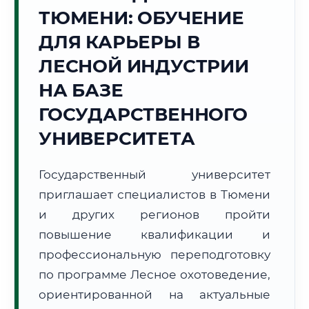
ТЮМЕНИ: ОБУЧЕНИЕ
Точное местное время:
10:27:05
ДЛЯ КАРЬЕРЫ В
ЛЕСНОЙ ИНДУСТРИИ
Пятница, 7 Августа
2026 г.
НА БАЗЕ
+18°C
Погода в г. Тюмень:
☀️
,
Ясно
ГОСУДАРСТВЕННОГО
🌅 Восход:
04:47
🌇 Закат:
20:39
УНИВЕРСИТЕТА
Световой день:
15 ч. 52 мин.
Государственный университет
📍 Региональная справка
г. Тюмень
приглашает специалистов в Тюмени
Субъект:
Тюменская область
и других регионов пройти
Тел. код:
+7 (3452)
повышение квалификации и
Почтовые индексы:
625000–625999
профессиональную переподготовку
Часовой пояс:
МСК+2 (UTC+5)
Формат учебы:
Дистанционно
по программе Лесное охотоведение,
ориентированной на актуальные
🗺️ Зона обслуживания: г. Тюмень