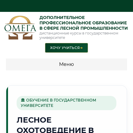
ДОПОЛНИТЕЛЬНОЕ
ПРОФЕССИОНАЛЬНОЕ ОБРАЗОВАНИЕ
В СФЕРЕ ЛЕСНОЙ ПРОМЫШЛЕННОСТИ
дистанционные курсы в государственном
университете
ХОЧУ УЧИТЬСЯ
➜
Меню
💰 ПРОГРАММЫ И СТОИМОСТЬ
Стоимость по программам обучения "Лесная
промышленность"
🏛 ОБУЧЕНИЕ В ГОСУДАРСТВЕННОМ
УНИВЕРСИТЕТЕ
ЛЕСНОЕ
🛢️
ОХОТОВЕДЕНИЕ В
Г. ТЮМЕНЬ