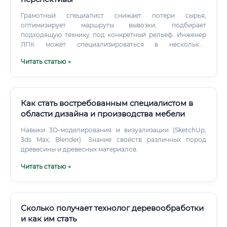
Грамотный специалист снижает потери сырья,
оптимизирует маршруты вывозки, подбирает
подходящую технику под конкретный рельеф. Инженер
ЛПК может специализироваться в нескольких
направлениях: 🌲 Лесозаготовка и лесотранспорт 🏭
Читать статью →
Деревообработка и производство пиломатериалов 📄
Целлюлозно-бумажная промышленность 🔧 Техническое
обслуживание и ремонт лесных машин 🌍
Лесоустройство и лесопользование 📊 Технологическое
проектирование предприятий ЛПК Каждое из этих
Как стать востребованным специалистом в
направлений — отдельная вселенная.
области дизайна и производства мебели
Навыки 3D-моделирования и визуализации (SketchUp,
3ds Max, Blender). Знание свойств различных пород
древесины и древесных материалов.
Читать статью →
Сколько получает технолог деревообработки
и как им стать