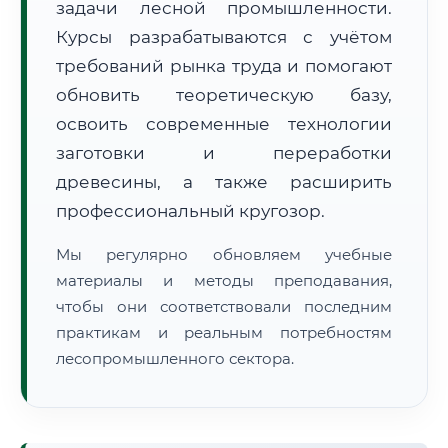
задачи лесной промышленности.
Курсы разрабатываются с учётом
требований рынка труда и помогают
обновить теоретическую базу,
освоить современные технологии
заготовки и переработки
🚚
Расчет логистики оригиналов:
• Маршрут транзита:
~2 404 км
древесины, а также расширить
• Экспресс-доставка СДЭК / Почтой:
3–5 рабочих дней
профессиональный кругозор.
📜 Документы и аккредитация
ФИС ФРДО
Мы регулярно обновляем учебные
материалы и методы преподавания,
чтобы они соответствовали последним
🔍
Нажмите на документ для увеличения и просмотра
практикам и реальным потребностям
лесопромышленного сектора.