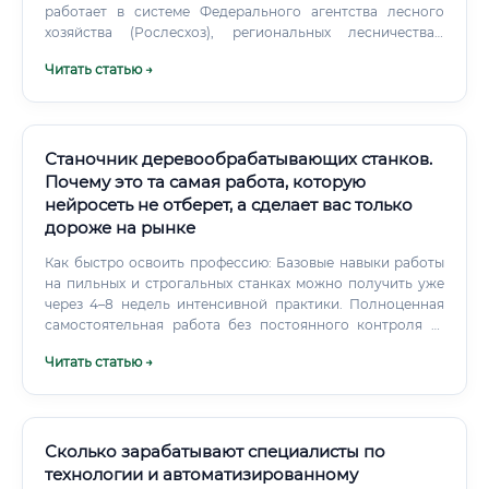
работает в системе Федерального агентства лесного
хозяйства (Рослесхоз), региональных лесничествах,
национальных парках, заповедниках, а также в частных
Читать статью →
лесозаготовительных и лесохозяйственных
организациях. Деятельность специалиста регулируется
Лесным кодексом Российской Федерации.
Станочник деревообрабатывающих станков.
Почему это та самая работа, которую
нейросеть не отберет, а сделает вас только
дороже на рынке
Как быстро освоить профессию: Базовые навыки работы
на пильных и строгальных станках можно получить уже
через 4–8 недель интенсивной практики. Полноценная
самостоятельная работа без постоянного контроля —
через 3–4 месяца обучения. Для работы на ЧПУ-
Читать статью →
оборудовании потребуется дополнительно 1–2 месяца
специализированной подготовки.
Сколько зарабатывают специалисты по
технологии и автоматизированному