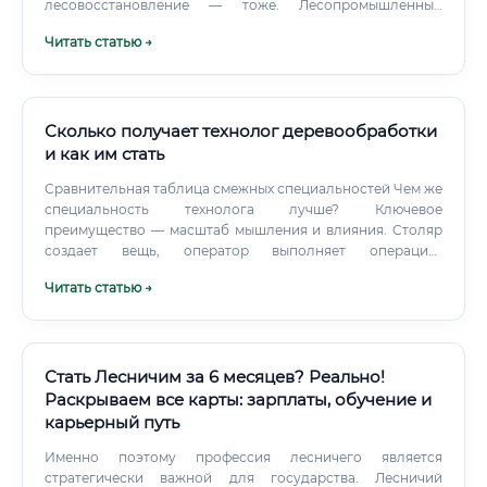
лесовосстановление — тоже. Лесопромышленный
бизнес требует специалистов широкого профиля,
Читать статью →
которые при этом глубоко понимают хотя бы одну
ключевую зону.
Сколько получает технолог деревообработки
и как им стать
Сравнительная таблица смежных специальностей Чем же
специальность технолога лучше? Ключевое
преимущество — масштаб мышления и влияния. Столяр
создает вещь, оператор выполняет операцию,
конструктор проектирует модель.
Читать статью →
Стать Лесничим за 6 месяцев? Реально!
Раскрываем все карты: зарплаты, обучение и
карьерный путь
Именно поэтому профессия лесничего является
стратегически важной для государства. Лесничий