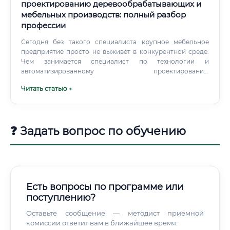
проектированию деревообрабатывающих и
мебельных производств: полный разбор
профессии
Сегодня без такого специалиста крупное мебельное
предприятие просто не выживет в конкурентной среде.
Чем занимается специалист по технологии и
автоматизированному проектированию
деревообрабатывающих и мебельных производств
Читать статью →
Спросите любого директора мебельного завода, кого он
ищет дольше всего — и почти наверняка услышите про
технологов с пониманием CAD/CAM. Разберём по
существу, что реально входит в рабочий день такого
❓ Задать вопрос по обучению
специалиста.
Есть вопросы по программе или
поступлению?
Оставьте сообщение — методист приемной
комиссии ответит вам в ближайшее время.