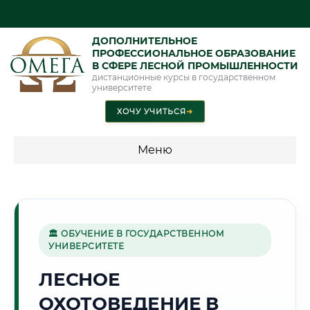
ДОПОЛНИТЕЛЬНОЕ
ПРОФЕССИОНАЛЬНОЕ ОБРАЗОВАНИЕ
В СФЕРЕ ЛЕСНОЙ ПРОМЫШЛЕННОСТИ
дистанционные курсы в государственном
университете
ХОЧУ УЧИТЬСЯ
➜
Меню
💰 ПРОГРАММЫ И СТОИМОСТЬ
Стоимость по программам обучения "Лесная
промышленность"
🏛 ОБУЧЕНИЕ В ГОСУДАРСТВЕННОМ
УНИВЕРСИТЕТЕ
ЛЕСНОЕ
🌿
ОХОТОВЕДЕНИЕ В
Г. САРАНСК