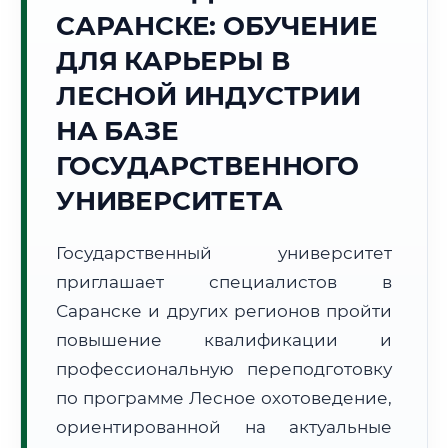
САРАНСКЕ: ОБУЧЕНИЕ
Точное местное время:
13:04:06
ДЛЯ КАРЬЕРЫ В
ЛЕСНОЙ ИНДУСТРИИ
Пятница, 7 Августа
2026 г.
НА БАЗЕ
+30°C
Погода в г. Саранск:
🌤️
,
Преимущественно ясно
ГОСУДАРСТВЕННОГО
🌅 Восход:
04:22
🌇 Закат:
19:47
УНИВЕРСИТЕТА
Световой день:
15 ч. 25 мин.
Государственный университет
📍 Региональная справка
г. Саранск
приглашает специалистов в
Субъект:
Республика Мордовия
Саранске и других регионов пройти
Тел. код:
+7 (8342)
повышение квалификации и
Почтовые индексы:
430000–430999
профессиональную переподготовку
Часовой пояс:
МСК (UTC+3)
Формат учебы:
Дистанционно
по программе Лесное охотоведение,
ориентированной на актуальные
🗺️ Зона обслуживания: г. Саранск