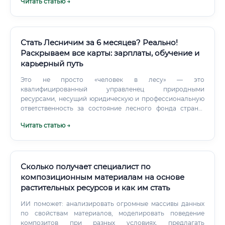
Читать статью →
лесных насаждений. Специалист определяет возраст,
состав, высоту, диаметр деревьев, запас древесины на
гектар. На основе этих данных создаются таксационные
описания и карты, которые являются фундаментом для
всего дальнейшего планирования.
Стать Лесничим за 6 месяцев? Реально!
Раскрываем все карты: зарплаты, обучение и
карьерный путь
Это не просто «человек в лесу» — это
квалифицированный управленец природными
ресурсами, несущий юридическую и профессиональную
ответственность за состояние лесного фонда страны.
Российская Федерация занимает первое место в мире по
Читать статью →
площади лесов: около 1,2 миллиарда гектаров лесного
покрова требуют постоянного контроля, защиты от
пожаров, незаконных вырубок, вредителей и болезней.
Сколько получает специалист по
композиционным материалам на основе
растительных ресурсов и как им стать
ИИ поможет: анализировать огромные массивы данных
по свойствам материалов, моделировать поведение
композитов при разных условиях, предлагать