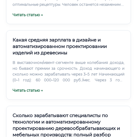
оптимальные рецептуры. Человек останется незаменим: в
постановке творческих задач, проведении физических
Читать статью →
экспериментов, интерпретации неожиданных
результатов, настройке реального производственного
оборудования и поиске нестандартных решений.
Какая средняя зарплата в дизайне и
автоматизированном проектировании
изделий из древесины
В выставочном/ивент-сегменте выше колебания дохода,
но бывают премии за срочность. Доход начинающего и
сколько можно зарабатывать через 3–5 лет Начинающий
(0–1 год): 60 000–120 000 руб./мес. Через 3 года
(уверенный Middle, CAM+чертежи+чпу): 140 000–220 000
Читать статью →
руб./мес.
Сколько зарабатывают специалисты по
технологии и автоматизированному
проектированию деревообрабатывающих и
мебельных производств: полный разбор