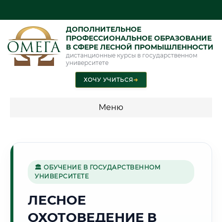
ДОПОЛНИТЕЛЬНОЕ
ПРОФЕССИОНАЛЬНОЕ ОБРАЗОВАНИЕ
В СФЕРЕ ЛЕСНОЙ ПРОМЫШЛЕННОСТИ
дистанционные курсы в государственном
университете
ХОЧУ УЧИТЬСЯ
➜
Меню
💰 ПРОГРАММЫ И СТОИМОСТЬ
Стоимость по программам обучения "Лесная
промышленность"
🏛 ОБУЧЕНИЕ В ГОСУДАРСТВЕННОМ
УНИВЕРСИТЕТЕ
ЛЕСНОЕ
🌿
ОХОТОВЕДЕНИЕ В
Г. ПИНСК