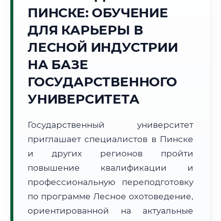
ПИНСКЕ: ОБУЧЕНИЕ
Точное местное время:
07:31:58
ДЛЯ КАРЬЕРЫ В
ЛЕСНОЙ ИНДУСТРИИ
Суббота, 8 Августа
2026 г.
НА БАЗЕ
+16°C
Погода в г. Пинск:
⛅
,
Переменная облачность
ГОСУДАРСТВЕННОГО
🌅 Восход:
05:48
🌇 Закат:
20:54
УНИВЕРСИТЕТА
Световой день:
15 ч. 6 мин.
Государственный университет
📍 Региональная справка
г. Пинск
приглашает специалистов в Пинске
Субъект:
Республика Беларусь
и других регионов пройти
Тел. код:
+375 (165)
повышение квалификации и
Почтовые индексы:
225710–225720
профессиональную переподготовку
Часовой пояс:
UTC+3
Формат учебы:
Дистанционно
по программе Лесное охотоведение,
ориентированной на актуальные
🗺️ Зона обслуживания: г. Пинск