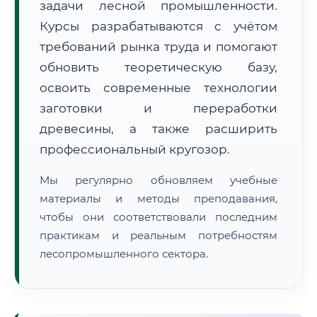
задачи лесной промышленности.
Курсы разрабатываются с учётом
требований рынка труда и помогают
обновить теоретическую базу,
освоить современные технологии
заготовки и переработки
🚚
Расчет логистики оригиналов:
• Маршрут транзита:
~3 663 км
древесины, а также расширить
• Экспресс-доставка СДЭК / Почтой:
5–7 рабочих дней
профессиональный кругозор.
📜 Документы и аккредитация
ФИС ФРДО
Мы регулярно обновляем учебные
материалы и методы преподавания,
чтобы они соответствовали последним
🔍
Нажмите на документ для увеличения и просмотра
практикам и реальным потребностям
лесопромышленного сектора.