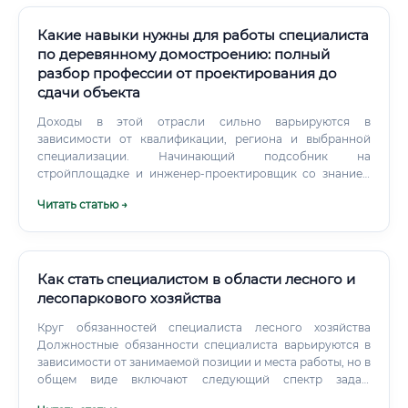
Какие навыки нужны для работы специалиста
по деревянному домостроению: полный
разбор профессии от проектирования до
сдачи объекта
Доходы в этой отрасли сильно варьируются в
зависимости от квалификации, региона и выбранной
специализации. Начинающий подсобник на
стройплощадке и инженер-проектировщик со знанием
специализированного CAD-софта получают
Читать статью →
принципиально разные суммы. В этой сфере отчетливо
видна сезонность, хотя современное клеенное и CLT-
строительство постепенно сглаживает этот фактор.
Как стать специалистом в области лесного и
лесопаркового хозяйства
Круг обязанностей специалиста лесного хозяйства
Должностные обязанности специалиста варьируются в
зависимости от занимаемой позиции и места работы, но в
общем виде включают следующий спектр задач:
Лесоустройство и таксация: Проведение инвентаризации