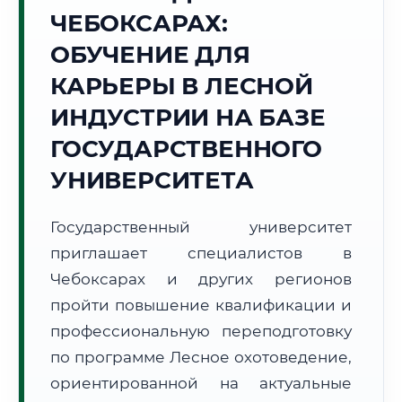
ЧЕБОКСАРАХ:
Точное местное время:
18:53:02
ОБУЧЕНИЕ ДЛЯ
КАРЬЕРЫ В ЛЕСНОЙ
Пятница, 7 Августа
2026 г.
ИНДУСТРИИ НА БАЗЕ
+29°C
Погода в г. Чебоксары:
☁️
,
Пасмурно
ГОСУДАРСТВЕННОГО
🌅 Восход:
04:06
🌇 Закат:
19:47
УНИВЕРСИТЕТА
Световой день:
15 ч. 41 мин.
Государственный университет
📍 Региональная справка
г. Чебоксары
приглашает специалистов в
Субъект:
Чувашская Республика
Чебоксарах и других регионов
Тел. код:
+7 (8352)
пройти повышение квалификации и
Почтовые индексы:
428000–428999
профессиональную переподготовку
Часовой пояс:
МСК (UTC+3)
Формат учебы:
Дистанционно
по программе Лесное охотоведение,
ориентированной на актуальные
🗺️ Зона обслуживания: г. Чебоксары