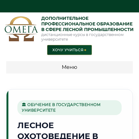
ДОПОЛНИТЕЛЬНОЕ
ПРОФЕССИОНАЛЬНОЕ ОБРАЗОВАНИЕ
В СФЕРЕ ЛЕСНОЙ ПРОМЫШЛЕННОСТИ
дистанционные курсы в государственном
университете
ХОЧУ УЧИТЬСЯ
➜
Меню
💰 ПРОГРАММЫ И СТОИМОСТЬ
Стоимость по программам обучения "Лесная
промышленность"
🏛 ОБУЧЕНИЕ В ГОСУДАРСТВЕННОМ
УНИВЕРСИТЕТЕ
ЛЕСНОЕ
🌿
ОХОТОВЕДЕНИЕ В
Г. ЧЕБОКСАРЫ