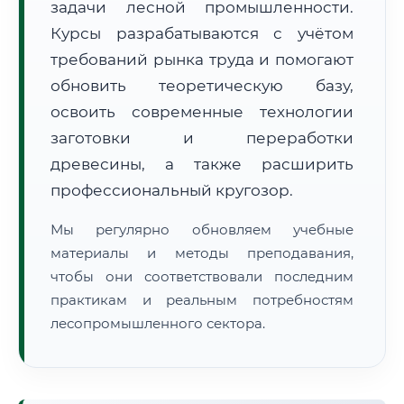
задачи лесной промышленности.
Курсы разрабатываются с учётом
требований рынка труда и помогают
обновить теоретическую базу,
освоить современные технологии
заготовки и переработки
🚚
Расчет логистики оригиналов:
• Маршрут транзита:
~2 221 км
древесины, а также расширить
• Экспресс-доставка СДЭК / Почтой:
3–5 рабочих дней
профессиональный кругозор.
📜 Документы и аккредитация
ФИС ФРДО
Мы регулярно обновляем учебные
материалы и методы преподавания,
чтобы они соответствовали последним
🔍
Нажмите на документ для увеличения и просмотра
практикам и реальным потребностям
лесопромышленного сектора.